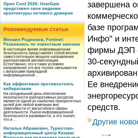
завершена о
Open Conf 2026: UserGate
представил свое видение
архитектуры сетевого доверия
коммерческо
базе програ
Рекомендуемые статьи
Инфо" и инт
Михаил Родионов, Fortinet:
Развиваясь по известным законам
фирмы ДЭП 
В настоящее время информационная
безопасность представляет собой вполне
самостоятельное мощное направление
30-секундны
корпоративной автоматизации.
Естественно, что в таких условиях
направление это все теснее связывается
архивирован
с вопросами прикладной
информационной …
Ее внедрени
Как эффективно противостоять
кибератакам
энергоресур
На сегодняшний день обеспечение
безопасности корпоративных ресурсов
является одной из наиболее приоритетных
средств.
целей для любой компании вне
зависимости от масштабов и сферы
деятельности. Рынок информационной
безопасности развивается, а это значит,
Другие ново
что и …
Наталья Абрамович, Туристско-
информационный центр Казани:
Виртуальная поддержка реальных