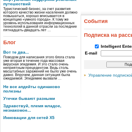
путешествий
Туристический бизнес, за счет развития
которого качество жизни населения должно
повышаться, хорошо вписывается в
концепцию «умного города». К тому же
События
уровень использования информационных
технологий в данной отрасли за последние
пятнадцать-двадцать лет …
Подписка на рас
Блог
Intelligent Ent
Вот те два...
E-mail
Поводом для написания этого блога стала
уже вторая в течение года массовая
вирусная эпидемия. И это стало очень
неприятным прецедентом. Ведь столь
масштабных заражений не было уже очень
Управление подписко
давно. Впрочем, данная ситуация была
ожидаемой. Эпидемию вызвали …
Не все апдейты одинаково
полезны
Утечки бывают разными
Здравствуй, племя младое,
незнакомое...
Инновации для сетей X5