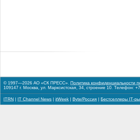
© 1997—2026 АО «СК ПРЕСС».
Политика конфиденциальности п
109147 г. Москва, ул. Марксистская, 34, строение 10. Телефон: +7
ITRN
|
IT Channel News
|
itWeek
|
Byte/Россия
|
Бестселлеры IT-ры