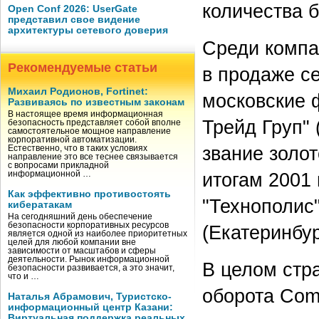
количества б
Open Conf 2026: UserGate
представил свое видение
архитектуры сетевого доверия
Среди компа
Рекомендуемые статьи
в продаже с
Михаил Родионов, Fortinet:
московские 
Развиваясь по известным законам
В настоящее время информационная
Трейд Груп"
безопасность представляет собой вполне
самостоятельное мощное направление
корпоративной автоматизации.
звание золот
Естественно, что в таких условиях
направление это все теснее связывается
с вопросами прикладной
итогам 2001
информационной …
Как эффективно противостоять
"Технополис"
кибератакам
На сегодняшний день обеспечение
безопасности корпоративных ресурсов
(Екатеринбур
является одной из наиболее приоритетных
целей для любой компании вне
зависимости от масштабов и сферы
деятельности. Рынок информационной
В целом стр
безопасности развивается, а это значит,
что и …
оборота Com
Наталья Абрамович, Туристско-
информационный центр Казани:
Виртуальная поддержка реальных