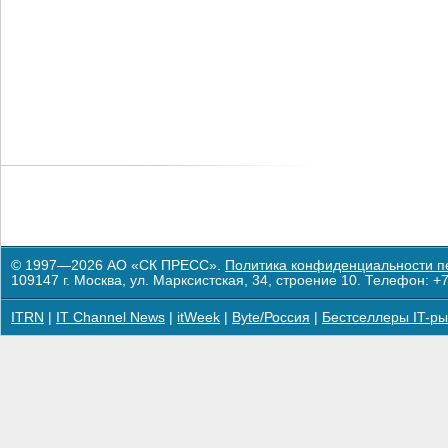
© 1997—2026 АО «СК ПРЕСС».
Политика конфиденциальности п
109147 г. Москва, ул. Марксистская, 34, строение 10. Телефон: +7
ITRN
|
IT Channel News
|
itWeek
|
Byte/Россия
|
Бестселлеры IT-ры