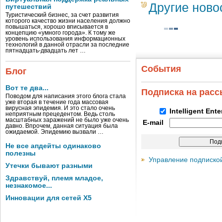
Другие ново
путешествий
Туристический бизнес, за счет развития
которого качество жизни населения должно
повышаться, хорошо вписывается в
концепцию «умного города». К тому же
уровень использования информационных
технологий в данной отрасли за последние
пятнадцать-двадцать лет …
События
Блог
Вот те два...
Подписка на рас
Поводом для написания этого блога стала
уже вторая в течение года массовая
вирусная эпидемия. И это стало очень
Intelligent Ent
неприятным прецедентом. Ведь столь
масштабных заражений не было уже очень
E-mail
давно. Впрочем, данная ситуация была
ожидаемой. Эпидемию вызвали …
Не все апдейты одинаково
полезны
Управление подписко
Утечки бывают разными
Здравствуй, племя младое,
незнакомое...
Инновации для сетей X5