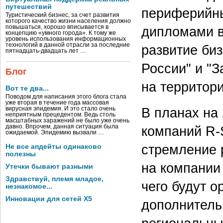
путешествий
периферийны
Туристический бизнес, за счет развития
которого качество жизни населения должно
повышаться, хорошо вписывается в
дипломами в
концепцию «умного города». К тому же
уровень использования информационных
технологий в данной отрасли за последние
развитие биз
пятнадцать-двадцать лет …
России" и "З
Блог
на территори
Вот те два...
Поводом для написания этого блога стала
уже вторая в течение года массовая
В планах на
вирусная эпидемия. И это стало очень
неприятным прецедентом. Ведь столь
масштабных заражений не было уже очень
давно. Впрочем, данная ситуация была
компаний R-S
ожидаемой. Эпидемию вызвали …
стремление 
Не все апдейты одинаково
полезны
на компании
Утечки бывают разными
Здравствуй, племя младое,
чего будут 
незнакомое...
Инновации для сетей X5
дополнитель