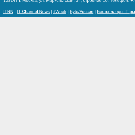
109147 г. Москва, ул. Марксистская, 34, строение 10. Телефон: +7
ITRN
|
IT Channel News
|
itWeek
|
Byte/Россия
|
Бестселлеры IT-ры