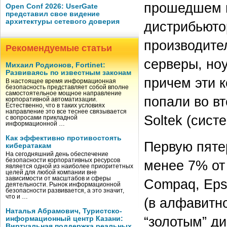
прошедшем г
Open Conf 2026: UserGate
представил свое видение
архитектуры сетевого доверия
дистрибьюто
производител
Рекомендуемые статьи
серверы, ноу
Михаил Родионов, Fortinet:
Развиваясь по известным законам
причем эти 
В настоящее время информационная
безопасность представляет собой вполне
самостоятельное мощное направление
попали во вт
корпоративной автоматизации.
Естественно, что в таких условиях
направление это все теснее связывается
Soltek (сист
с вопросами прикладной
информационной …
Как эффективно противостоять
Первую пяте
кибератакам
На сегодняшний день обеспечение
безопасности корпоративных ресурсов
менее 7% от
является одной из наиболее приоритетных
целей для любой компании вне
зависимости от масштабов и сферы
Compaq, Epso
деятельности. Рынок информационной
безопасности развивается, а это значит,
что и …
(в алфавитн
Наталья Абрамович, Туристско-
“золотым” д
информационный центр Казани:
Виртуальная поддержка реальных