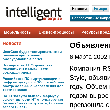
Новости
Номера
Перспективные напр
Мобильность
Бизнес-процессы
Ресурсы пред
Новости
Объявлены
UserGate будет тестировать свои
решения при помощи
6 марта 2002 г
оборудования Xinertel
Эксперты на Т1 Форуме: как
Компания RS
множить ИИ-возможности,
сокращая риски
Style, объяв
Российское ПО виртуализации и
инфраструктурное ПО — наиболее
году. Объем
востребованные направления для
тестирования
годом вырос
На Т1 Форуме вывели формулу
эффективности ИТ с точки зрения
превзошла с
бизнеса: меньше тратить, больше
зарабатывать