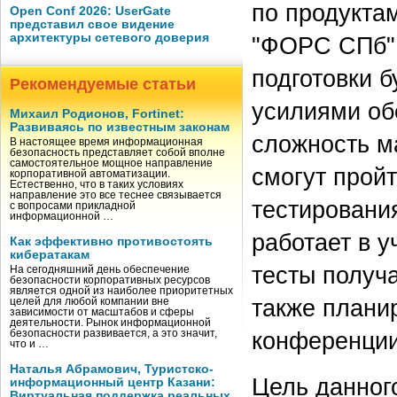
по продуктам
Open Conf 2026: UserGate
представил свое видение
архитектуры сетевого доверия
"ФОРС СПб".
подготовки 
Рекомендуемые статьи
усилиями об
Михаил Родионов, Fortinet:
Развиваясь по известным законам
сложность м
В настоящее время информационная
безопасность представляет собой вполне
самостоятельное мощное направление
смогут прой
корпоративной автоматизации.
Естественно, что в таких условиях
направление это все теснее связывается
тестирования 
с вопросами прикладной
информационной …
работает в 
Как эффективно противостоять
кибератакам
тесты получ
На сегодняшний день обеспечение
безопасности корпоративных ресурсов
является одной из наиболее приоритетных
также плани
целей для любой компании вне
зависимости от масштабов и сферы
деятельности. Рынок информационной
конференции
безопасности развивается, а это значит,
что и …
Наталья Абрамович, Туристско-
Цель данног
информационный центр Казани:
Виртуальная поддержка реальных