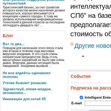
путешествий
интеллектуа
Туристический бизнес, за счет развития
которого качество жизни населения должно
СПб" на баз
повышаться, хорошо вписывается в
концепцию «умного города». К тому же
уровень использования информационных
технологий в данной отрасли за последние
предполагает
пятнадцать-двадцать лет …
стоимость о
Блог
Вот те два...
Другие ново
Поводом для написания этого блога стала
уже вторая в течение года массовая
вирусная эпидемия. И это стало очень
неприятным прецедентом. Ведь столь
масштабных заражений не было уже очень
давно. Впрочем, данная ситуация была
ожидаемой. Эпидемию вызвали …
Не все апдейты одинаково
События
полезны
Утечки бывают разными
Подписка на рас
Здравствуй, племя младое,
незнакомое...
Intelligent Ent
Инновации для сетей X5
E-mail