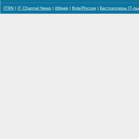
ITRN
|
IT Channel News
|
itWeek
|
Byte/Россия
|
Бестселлеры IT-ры