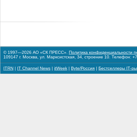
© 1997—2026 АО «СК ПРЕСС».
Политика конфиденциальности п
109147 г. Москва, ул. Марксистская, 34, строение 10. Телефон: +7
ITRN
|
IT Channel News
|
itWeek
|
Byte/Россия
|
Бестселлеры IT-ры