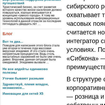
путешествий
сибирского р
Туристический бизнес, за счет развития
которого качество жизни населения должно
повышаться, хорошо вписывается в
охватывает т
концепцию «умного города». К тому же
уровень использования информационных
технологий в данной отрасли за последние
часовых поя
пятнадцать-двадцать лет …
считается н
Блог
интегратор с
Вот те два...
Поводом для написания этого блога стала
условиях. П
уже вторая в течение года массовая
вирусная эпидемия. И это стало очень
неприятным прецедентом. Ведь столь
«Сибкона» —
масштабных заражений не было уже очень
давно. Впрочем, данная ситуация была
ожидаемой. Эпидемию вызвали …
преимуществ
Не все апдейты одинаково
полезны
В структуре
Утечки бывают разными
Здравствуй, племя младое,
корпоративн
незнакомое...
Инновации для сетей X5
— розница и