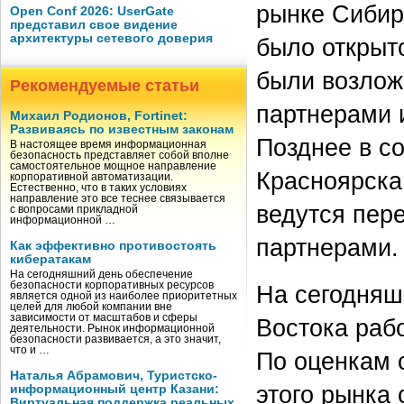
рынке Сибир
Open Conf 2026: UserGate
представил свое видение
архитектуры сетевого доверия
было открыто
были возлож
Рекомендуемые статьи
партнерами 
Михаил Родионов, Fortinet:
Развиваясь по известным законам
Позднее в с
В настоящее время информационная
безопасность представляет собой вполне
самостоятельное мощное направление
Красноярска
корпоративной автоматизации.
Естественно, что в таких условиях
направление это все теснее связывается
ведутся пер
с вопросами прикладной
информационной …
партнерами.
Как эффективно противостоять
кибератакам
На сегодняшний день обеспечение
безопасности корпоративных ресурсов
На сегодняш
является одной из наиболее приоритетных
целей для любой компании вне
зависимости от масштабов и сферы
Востока раб
деятельности. Рынок информационной
безопасности развивается, а это значит,
что и …
По оценкам 
Наталья Абрамович, Туристско-
этого рынка
информационный центр Казани:
Виртуальная поддержка реальных