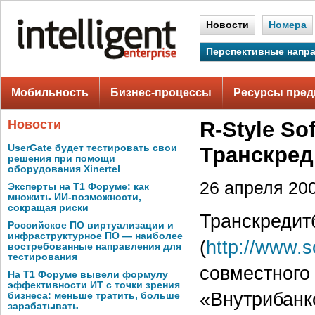
Новости
Номера
Перспективные напр
Мобильность
Бизнес-процессы
Ресурсы пред
Новости
R-Style So
UserGate будет тестировать свои
Транскред
решения при помощи
оборудования Xinertel
26 апреля 200
Эксперты на Т1 Форуме: как
множить ИИ-возможности,
сокращая риски
Транскредитб
Российское ПО виртуализации и
инфраструктурное ПО — наиболее
(
http://www.so
востребованные направления для
тестирования
совместного
На Т1 Форуме вывели формулу
эффективности ИТ с точки зрения
«Внутрибанк
бизнеса: меньше тратить, больше
зарабатывать