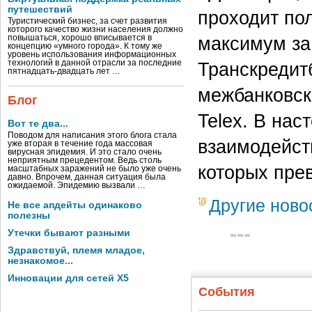
путешествий
проходит по
Туристический бизнес, за счет развития
которого качество жизни населения должно
максимум за
повышаться, хорошо вписывается в
концепцию «умного города». К тому же
уровень использования информационных
технологий в данной отрасли за последние
Транскредит
пятнадцать-двадцать лет …
межбанковски
Блог
Telex. В нас
Вот те два...
Поводом для написания этого блога стала
взаимодейст
уже вторая в течение года массовая
вирусная эпидемия. И это стало очень
неприятным прецедентом. Ведь столь
которых пре
масштабных заражений не было уже очень
давно. Впрочем, данная ситуация была
ожидаемой. Эпидемию вызвали …
Другие ново
Не все апдейты одинаково
полезны
Утечки бывают разными
Здравствуй, племя младое,
незнакомое...
Инновации для сетей X5
События