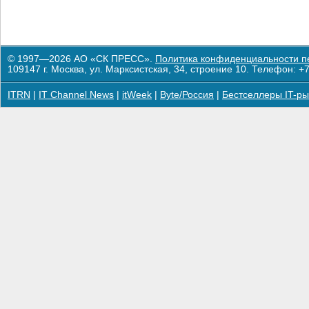
© 1997—2026 АО «СК ПРЕСС».
Политика конфиденциальности п
109147 г. Москва, ул. Марксистская, 34, строение 10. Телефон: +7
ITRN
|
IT Channel News
|
itWeek
|
Byte/Россия
|
Бестселлеры IT-ры