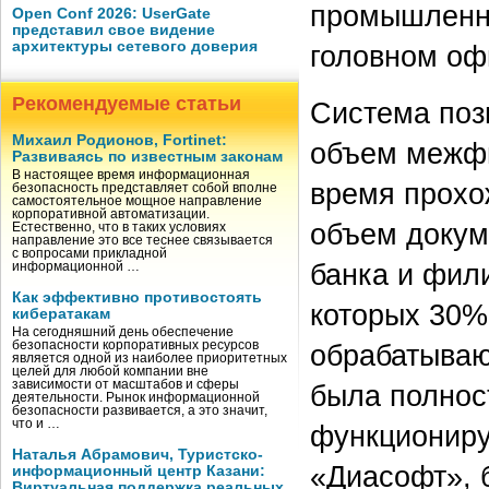
промышленну
Open Conf 2026: UserGate
представил свое видение
архитектуры сетевого доверия
головном оф
Рекомендуемые статьи
Система поз
Михаил Родионов, Fortinet:
объем межфи
Развиваясь по известным законам
В настоящее время информационная
время прохо
безопасность представляет собой вполне
самостоятельное мощное направление
корпоративной автоматизации.
объем докум
Естественно, что в таких условиях
направление это все теснее связывается
с вопросами прикладной
банка и фил
информационной …
Как эффективно противостоять
которых 30%
кибератакам
На сегодняшний день обеспечение
безопасности корпоративных ресурсов
обрабатываю
является одной из наиболее приоритетных
целей для любой компании вне
зависимости от масштабов и сферы
была полнос
деятельности. Рынок информационной
безопасности развивается, а это значит,
что и …
функциониру
Наталья Абрамович, Туристско-
«Диасофт», 
информационный центр Казани:
Виртуальная поддержка реальных