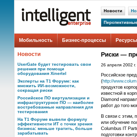
Новости
Но
Перспективные
Мобильность
Бизнес-процессы
Ресурсы
Новости
Риски — пр
UserGate будет тестировать свои
26 апреля 2002 г.
решения при помощи
оборудования Xinertel
Российское пред
(
http://www.colum
Эксперты на Т1 Форуме: как
множить ИИ-возможности,
продуктов корпо
сокращая риски
известной в кор
Российское ПО виртуализации и
Diamond направл
инфраструктурное ПО — наиболее
работ до того м
востребованные направления для
тестирования
В связи с этим,
На Т1 Форуме вывели формулу
или обучение по
эффективности ИТ с точки зрения
Columbus IT Part
бизнеса: меньше тратить, больше
зарабатывать
подготовки конт