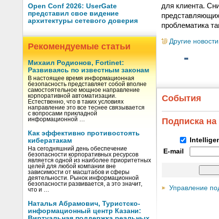
для клиента. Сн
Open Conf 2026: UserGate
представил свое видение
представляющих 
архитектуры сетевого доверия
проблематика та
Другие новости
Рекомендуемые статьи
Михаил Родионов, Fortinet:
Развиваясь по известным законам
В настоящее время информационная
безопасность представляет собой вполне
самостоятельное мощное направление
корпоративной автоматизации.
События
Естественно, что в таких условиях
направление это все теснее связывается
с вопросами прикладной
информационной …
Подписка на
Как эффективно противостоять
Intellig
кибератакам
На сегодняшний день обеспечение
E-mail
безопасности корпоративных ресурсов
является одной из наиболее приоритетных
целей для любой компании вне
зависимости от масштабов и сферы
деятельности. Рынок информационной
безопасности развивается, а это значит,
Управление по
что и …
Наталья Абрамович, Туристско-
информационный центр Казани:
Виртуальная поддержка реальных