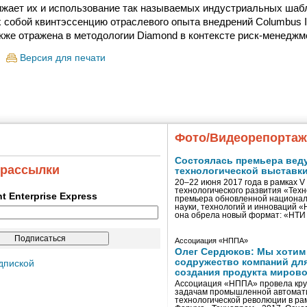
ижает их и использование так называемых индустриальных шаб
собой квинтэссенцию отраслевого опыта внедрений Columbus IT
кже отражена в методологии Diamond в контексте риск-менеджм
Версия для печати
Фото/Видеорепорта
Состоялась премьера вед
 рассылки
технологической выставк
20–22 июня 2017 года в рамках 
технологического развития «Тех
ent Enterprise Express
премьера обновленной национал
науки, технологий и инноваций 
она обрела новый формат: «НТ
Ассоциация «НППА»
Олег Сердюков: Мы хотим
содружество компаний дл
дпиской
создания продукта мирово
Ассоциация «НППА» провела кру
задачам промышленной автомати
технологической революции в ра