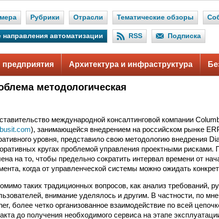
мера
Рубрики
Отрасли
Тематические обзоры
Со
 направления автоматизации
RSS
Подписка
 предприятия
Архитектура и инфраструктура
Бе
облема методологическая
ставительство международной консалтинговой компании Columbu
busit.com
), занимающейся внедрением на российском рынке ERP
ративного уровня, представило свою методологию внедрения Dia
поративных кругах проблемой управления проектными рисками. 
ена на то, чтобы предельно сократить интервал времени от на
омента, когда от управленческой системы можно ожидать конкре
 помимо таких традиционных вопросов, как анализ требований, р
льзователей, внимание уделялось и другим. В частности, по мн
ner, более четко организованное взаимодействие по всей цепочк
ракта до получения необходимого сервиса на этапе эксплуатаци