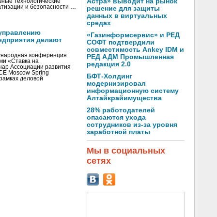
Астра» выводит на рынок
вные технологические
тизации и безопасности …
решение для защиты
данных в виртуальных
средах
управлению
«Газинформсервис» и РЕД
едприятия делают
СОФТ подтвердили
совместимость Ankey IDM и
ународная конференция
РЕД АДМ Промышленная
ми «Ставка на
редакция 2.0
инар Ассоциации развития
CE Moscow Spring
БФТ-Холдинг
рамках деловой
модернизировал
информационную систему
Алтайкрайимущества
28% работодателей
опасаются ухода
сотрудников из-за уровня
заработной платы
Мы в социальных
сетях