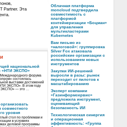
лонов,
Облачная платформа
 Partner. Эта
moncloud подтвердила
ента.
совместимость с
платформой
контейнеризации «Боцман»
для управления
мультикластерами
Kubernetes
Вам письмо из
«налоговой»: группировка
Silver Fox атаковала
российские организации с
жи
использованием новых
инструментов
ущей национальной
и «НТИ ЭКСПО»
Закупки ИИ-решений
выросли в разы: рынок
V Международного форума
нопром» состоялась
переходит от пилотов к
ьной выставки достижений
масштабированию
«НТИ ЭКСПО». В этом году
И ЭКСПО» — это …
Эксперт компании
«Газинформсервис»
предложила инструмент,
оценивающий
 организовать
безопасность ИИ
я совместного
го уровня
Технологическая синергия
глый стол по проблемам и
и операционная
зации в условиях
эффективность: «Группа
мках деловой программы