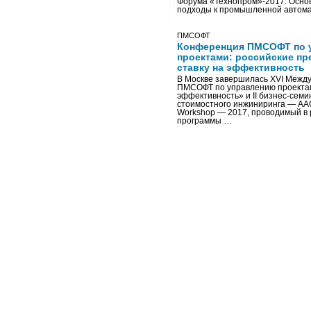
Форума «Технопром»-2017. Осно
подходы к промышленной автома
ПМСОФТ
Конференция ПМСОФТ по 
проектами: российские пр
ставку на эффективность
В Москве завершилась XVI Межд
ПМСОФТ по управлению проекта
эффективность» и II бизнес-сем
стоимостного инжиниринга — AA
Workshop — 2017, проводимый в 
программы …