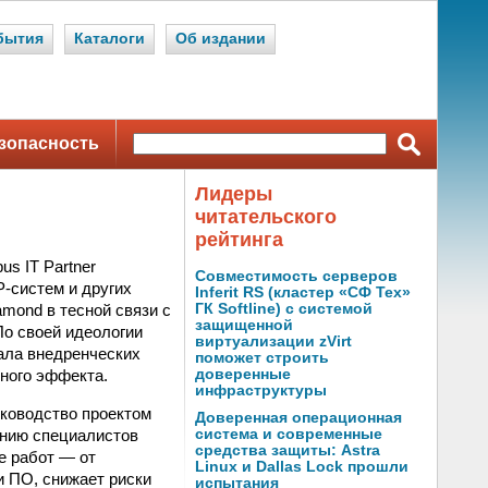
бытия
Каталоги
Об издании
зопасность
Лидеры
читательского
рейтинга
s IT Partner
Совместимость серверов
-систем и других
Inferit RS (кластер «СФ Тех»
mond в тесной связи с
ГК Softline) с системой
защищенной
По своей идеологии
виртуализации zVirt
чала внедренческих
поможет строить
тного эффекта.
доверенные
инфраструктуры
уководство проектом
Доверенная операционная
ению специалистов
система и современные
средства защиты: Astra
е работ — от
Linux и Dallas Lock прошли
и ПО, снижает риски
испытания