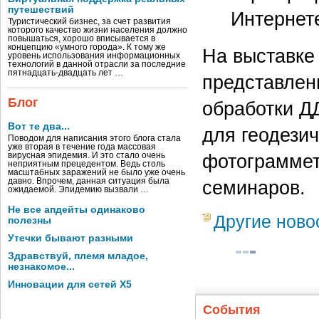
путешествий
Интернете
Туристический бизнес, за счет развития
которого качество жизни населения должно
повышаться, хорошо вписывается в
концепцию «умного города». К тому же
На выставке
уровень использования информационных
технологий в данной отрасли за последние
пятнадцать-двадцать лет …
представлен
Блог
обработки Д
Вот те два...
для геодезич
Поводом для написания этого блога стала
уже вторая в течение года массовая
фотограммет
вирусная эпидемия. И это стало очень
неприятным прецедентом. Ведь столь
масштабных заражений не было уже очень
давно. Впрочем, данная ситуация была
семинаров.
ожидаемой. Эпидемию вызвали …
Не все апдейты одинаково
Другие ново
полезны
Утечки бывают разными
Здравствуй, племя младое,
незнакомое...
Инновации для сетей X5
События