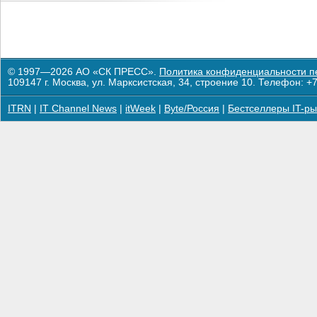
© 1997—2026 АО «СК ПРЕСС».
Политика конфиденциальности п
109147 г. Москва, ул. Марксистская, 34, строение 10. Телефон: +7
ITRN
|
IT Channel News
|
itWeek
|
Byte/Россия
|
Бестселлеры IT-ры