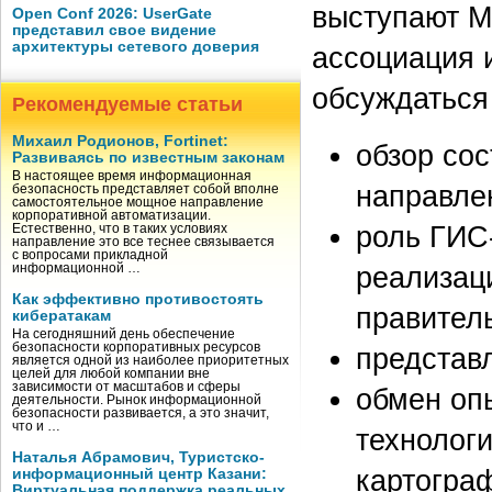
выступают М
Open Conf 2026: UserGate
представил свое видение
архитектуры сетевого доверия
ассоциация 
обсуждаться
Рекомендуемые статьи
Михаил Родионов, Fortinet:
обзор со
Развиваясь по известным законам
В настоящее время информационная
направле
безопасность представляет собой вполне
самостоятельное мощное направление
корпоративной автоматизации.
роль ГИС
Естественно, что в таких условиях
направление это все теснее связывается
с вопросами прикладной
реализац
информационной …
Как эффективно противостоять
правител
кибератакам
На сегодняшний день обеспечение
безопасности корпоративных ресурсов
представ
является одной из наиболее приоритетных
целей для любой компании вне
зависимости от масштабов и сферы
обмен оп
деятельности. Рынок информационной
безопасности развивается, а это значит,
что и …
технологи
Наталья Абрамович, Туристско-
картограф
информационный центр Казани:
Виртуальная поддержка реальных