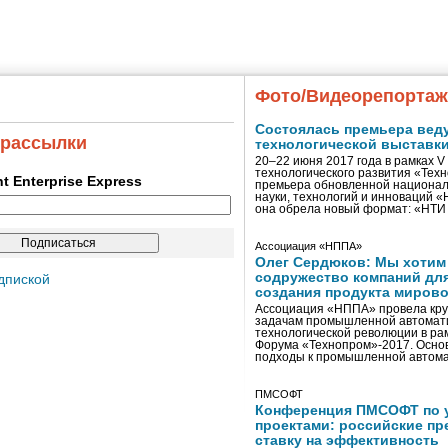
Фото/Видеорепорта
Состоялась премьера вед
 рассылки
технологической выставк
20–22 июня 2017 года в рамках 
технологического развития «Тех
ent Enterprise Express
премьера обновленной национал
науки, технологий и инноваций 
она обрела новый формат: «НТ
Ассоциация «НППА»
Олег Сердюков: Мы хотим
содружество компаний дл
дпиской
создания продукта мирово
Ассоциация «НППА» провела кру
задачам промышленной автомати
технологической революции в ра
Форума «Технопром»-2017. Осно
подходы к промышленной автома
ПМСОФТ
Конференция ПМСОФТ по 
проектами: российские пр
ставку на эффективность