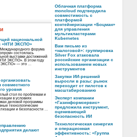
Облачная платформа
moncloud подтвердила
совместимость с
платформой
контейнеризации «Боцман»
жи
для управления
мультикластерами
Kubernetes
ущей национальной
и «НТИ ЭКСПО»
Вам письмо из
V Международного форума
«налоговой»: группировка
нопром» состоялась
Silver Fox атаковала
ьной выставки достижений
российские организации с
«НТИ ЭКСПО». В этом году
И ЭКСПО» — это …
использованием новых
инструментов
Закупки ИИ-решений
 организовать
выросли в разы: рынок
я совместного
переходит от пилотов к
го уровня
масштабированию
глый стол по проблемам и
Эксперт компании
зации в условиях
мках деловой программы
«Газинформсервис»
вные технологические
предложила инструмент,
тизации и безопасности …
оценивающий
безопасность ИИ
Технологическая синергия
управлению
и операционная
едприятия делают
эффективность: «Группа