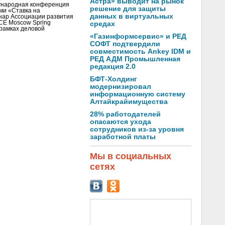
Астра» выводит на рынок
ународная конференция
решение для защиты
ми «Ставка на
данных в виртуальных
инар Ассоциации развития
CE Moscow Spring
средах
рамках деловой
«Газинформсервис» и РЕД
СОФТ подтвердили
совместимость Ankey IDM и
РЕД АДМ Промышленная
редакция 2.0
БФТ-Холдинг
модернизировал
информационную систему
Алтайкрайимущества
28% работодателей
опасаются ухода
сотрудников из-за уровня
заработной платы
Мы в социальных
сетях