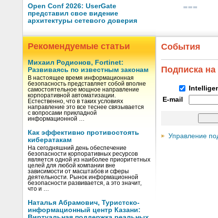
Open Conf 2026: UserGate
представил свое видение
архитектуры сетевого доверия
Рекомендуемые статьи
События
Михаил Родионов, Fortinet:
Подписка на
Развиваясь по известным законам
В настоящее время информационная
безопасность представляет собой вполне
Intellig
самостоятельное мощное направление
корпоративной автоматизации.
E-mail
Естественно, что в таких условиях
направление это все теснее связывается
с вопросами прикладной
информационной …
Как эффективно противостоять
Управление по
кибератакам
На сегодняшний день обеспечение
безопасности корпоративных ресурсов
является одной из наиболее приоритетных
целей для любой компании вне
зависимости от масштабов и сферы
деятельности. Рынок информационной
безопасности развивается, а это значит,
что и …
Наталья Абрамович, Туристско-
информационный центр Казани:
Виртуальная поддержка реальных