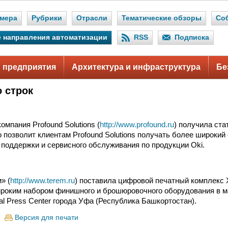
мера
Рубрики
Отрасли
Тематические обзоры
Со
 направления автоматизации
RSS
Подписка
 предприятия
Архитектура и инфраструктура
Бе
о строк
омпания Profound Solutions (
http://www.profound.ru
) получила ста
о позволит клиентам Profound Solutions получать более широкий
поддержки и сервисного обслуживания по продукции Oki.
» (
http://www.terem.ru
) поставила цифровой печатный комплекс 
ироким набором финишного и брошюровочного оборудования в 
al Press Center города Уфа (Республика Башкортостан).
Версия для печати