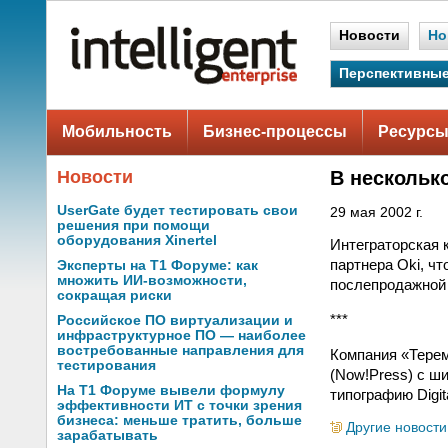
Новости
Но
Перспективные
Мобильность
Бизнес-процессы
Ресурсы
Новости
В нескольк
UserGate будет тестировать свои
29 мая 2002 г.
решения при помощи
оборудования Xinertel
Интеграторская к
партнера Oki, чт
Эксперты на Т1 Форуме: как
множить ИИ-возможности,
послепродажной 
сокращая риски
***
Российское ПО виртуализации и
инфраструктурное ПО — наиболее
востребованные направления для
Компания «Терем
тестирования
(Now!Press) с ш
На Т1 Форуме вывели формулу
типографию Digit
эффективности ИТ с точки зрения
бизнеса: меньше тратить, больше
Другие новости
зарабатывать