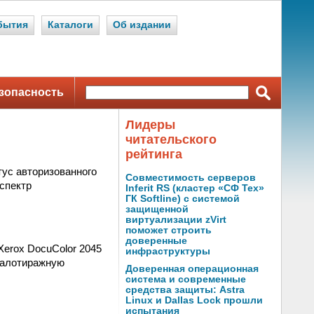
бытия
Каталоги
Об издании
зопасность
Лидеры
читательского
рейтинга
тус авторизованного
Совместимость серверов
 спектр
Inferit RS (кластер «СФ Тех»
ГК Softline) с системой
защищенной
виртуализации zVirt
поможет строить
доверенные
Xerox DocuColor 2045
инфраструктуры
малотиражную
Доверенная операционная
система и современные
средства защиты: Astra
Linux и Dallas Lock прошли
испытания