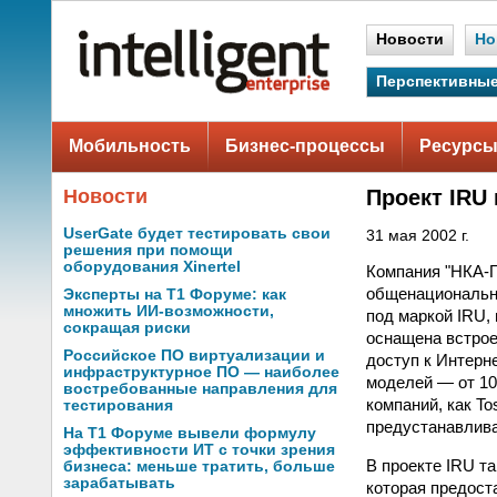
Новости
Но
Перспективные
Мобильность
Бизнес-процессы
Ресурсы
Новости
Проект IRU
UserGate будет тестировать свои
31 мая 2002 г.
решения при помощи
оборудования Xinertel
Компания "НКА-Г
общенационально
Эксперты на Т1 Форуме: как
множить ИИ-возможности,
под маркой IRU,
сокращая риски
оснащена встро
Российское ПО виртуализации и
доступ к Интерн
инфраструктурное ПО — наиболее
моделей — от 100
востребованные направления для
компаний, как To
тестирования
предустанавлива
На Т1 Форуме вывели формулу
эффективности ИТ с точки зрения
В проекте IRU т
бизнеса: меньше тратить, больше
зарабатывать
которая предост