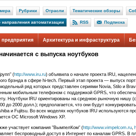
мера
Рубрики
Отрасли
Тематические обзоры
Со
 направления автоматизации
RSS
Подписка
 предприятия
Архитектура и инфраструктура
Бе
 начинается с выпуска ноутбуков
рупп" (
http://www.iru.ru
) объявила о начале проекта IRU, нацелен
го брэнда в сфере hi-tech. Первый этап проекта — выпуск пор
 модельный ряд которых представлен сериями Novia, Stilo и Bra
енным мобильным телефоном с поддержкой GPRS, что обеспеч
ету. Ноутбуки IRU ориентированы на среднюю рыночную нишу (
0 до 2000 долл.); предполагается, что они будут конкурироват
shiba и Fujitsu. Во всех моделях ноутбуков IRU используются про
ется ОС Microsoft Windows XP.
акже участвует компания "ВымпелКом" (
http://www.vimpelcom.ru
,
авляет беспроводный доступ в Интернет по каналам GPRS. В п