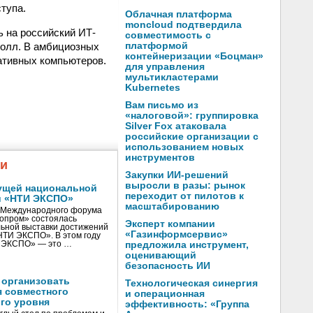
тупа.
Облачная платформа
moncloud подтвердила
ь на российский ИТ-
совместимость с
долл. В амбициозных
платформой
контейнеризации «Боцман»
ативных компьютеров.
для управления
мультикластерами
Kubernetes
Вам письмо из
«налоговой»: группировка
Silver Fox атаковала
российские организации с
использованием новых
инструментов
жи
Закупки ИИ-решений
выросли в разы: рынок
ущей национальной
переходит от пилотов к
и «НТИ ЭКСПО»
масштабированию
V Международного форума
нопром» состоялась
Эксперт компании
ьной выставки достижений
«Газинформсервис»
«НТИ ЭКСПО». В этом году
И ЭКСПО» — это …
предложила инструмент,
оценивающий
безопасность ИИ
 организовать
Технологическая синергия
я совместного
и операционная
го уровня
эффективность: «Группа