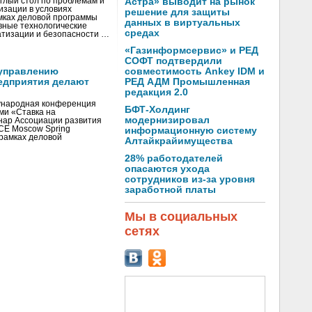
глый стол по проблемам и
Астра» выводит на рынок
зации в условиях
решение для защиты
мках деловой программы
данных в виртуальных
вные технологические
средах
тизации и безопасности …
«Газинформсервис» и РЕД
СОФТ подтвердили
управлению
совместимость Ankey IDM и
едприятия делают
РЕД АДМ Промышленная
редакция 2.0
ународная конференция
БФТ-Холдинг
ми «Ставка на
модернизировал
инар Ассоциации развития
CE Moscow Spring
информационную систему
рамках деловой
Алтайкрайимущества
28% работодателей
опасаются ухода
сотрудников из-за уровня
заработной платы
Мы в социальных
сетях