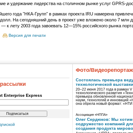
ние и удержание лидерства на столичном рынке услуг GPRS-дос
йшего года "НКА-Групп" в рамках проекта IRU намерена привлеч
 долл. На сегодняшний день в проект уже вложено около 7 млн 
 — к лету 2003 года завоевать 12—15% российского рынка порт
Версия для печати
Фото/Видеорепорта
Состоялась премьера вед
 рассылки
технологической выставк
20–22 июня 2017 года в рамках 
технологического развития «Тех
ent Enterprise Express
премьера обновленной национал
науки, технологий и инноваций 
она обрела новый формат: «НТ
Ассоциация «НППА»
Олег Сердюков: Мы хотим
содружество компаний дл
дпиской
создания продукта мирово