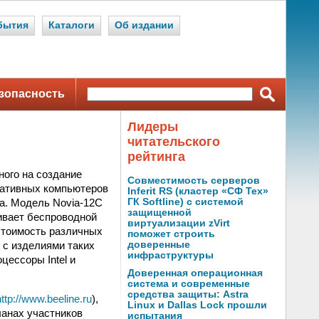
бытия
Каталоги
Об издании
зопасность
Лидеры
читательского
рейтинга
ного на создание
Совместимость серверов
тативных компьютеров
Inferit RS (кластер «СФ Тех»
va. Модель Novia-12С
ГК Softline) с системой
защищенной
ивает беспроводной
виртуализации zVirt
стоимость различных
поможет строить
ь с изделиями таких
доверенные
инфраструктуры
цессоры Intel и
Доверенная операционная
система и современные
средства защиты: Astra
http://www.beeline.ru
),
Linux и Dallas Lock прошли
ланах участников
испытания