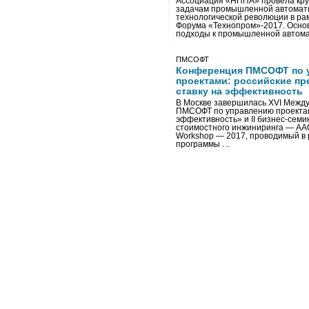
Ассоциация «НППА» провела кру
задачам промышленной автомати
технологической революции в ра
Форума «Технопром»-2017. Осно
подходы к промышленной автома
ПМСОФТ
Конференция ПМСОФТ по 
проектами: российские пр
ставку на эффективность
В Москве завершилась XVI Межд
ПМСОФТ по управлению проекта
эффективность» и II бизнес-сем
стоимостного инжиниринга — AA
Workshop — 2017, проводимый в 
программы …