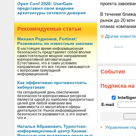
проекта завоева
Open Conf 2026: UserGate
представил свое видение
архитектуры сетевого доверия
В течение ближа
рынок до 20 млн
планах компании
Рекомендуемые статьи
Другие новости
Михаил Родионов, Fortinet:
Развиваясь по известным законам
В настоящее время информационная
безопасность представляет собой вполне
самостоятельное мощное направление
корпоративной автоматизации.
Естественно, что в таких условиях
направление это все теснее связывается
с вопросами прикладной
События
информационной …
Как эффективно противостоять
Подписка на
кибератакам
На сегодняшний день обеспечение
безопасности корпоративных ресурсов
Intellig
является одной из наиболее приоритетных
целей для любой компании вне
E-mail
зависимости от масштабов и сферы
деятельности. Рынок информационной
безопасности развивается, а это значит,
что и …
Наталья Абрамович, Туристско-
Управление по
информационный центр Казани:
Виртуальная поддержка реальных