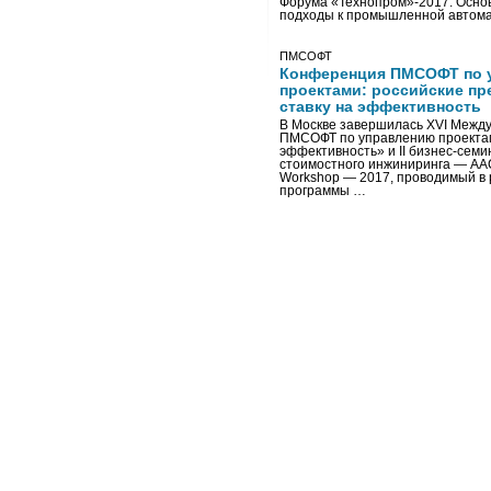
Форума «Технопром»-2017. Осно
подходы к промышленной автома
ПМСОФТ
Конференция ПМСОФТ по 
проектами: российские пр
ставку на эффективность
В Москве завершилась XVI Межд
ПМСОФТ по управлению проекта
эффективность» и II бизнес-сем
стоимостного инжиниринга — AA
Workshop — 2017, проводимый в 
программы …