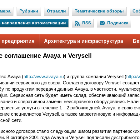
мера
Рубрики
Отрасли
Тематические обзоры
Со
 направления автоматизации
RSS
Подписка
 предприятия
Архитектура и инфраструктура
Бе
 соглашение Avaya и Verysell
во Avaya (
http://www.avaya.ru
) и группа компаний Verysell (
http:/
исании сервисного договора. Согласно договору Verysell создае
у по продуктам передачи данных Avaya, в частности, мультис
jun. Сервисная сеть будет иметь склад, обеспечивающий запас
вания и оперативной замены неисправного оборудования. Нали
ервисные услуги в течение 1—2 рабочих дней. Avaya, в свою оч
ение специалистов Verysell, а также маркетинговую и информа
сной сети.
исного договора стало следующим шагом развития партнерски
и. В октябре 2001 года Avaya и Verysell подписали дистрибьют