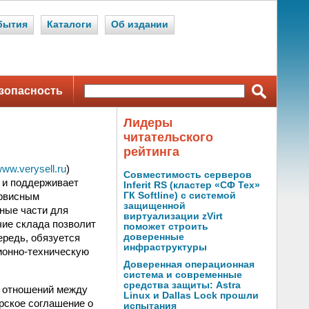
бытия
Каталоги
Об издании
зопасность
Лидеры
читательского
рейтинга
/www.verysell.ru
)
Совместимость серверов
т и поддерживает
Inferit RS (кластер «СФ Тех»
ервисным
ГК Softline) с системой
защищенной
ные части для
виртуализации zVirt
чие склада позволит
поможет строить
ередь, обязуется
доверенные
инфраструктуры
ционно-техническую
Доверенная операционная
система и современные
средства защиты: Astra
х отношений между
Linux и Dallas Lock прошли
орское соглашение о
испытания