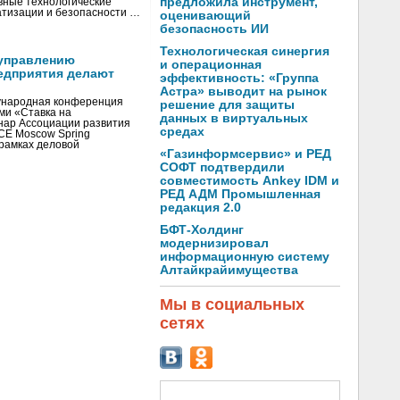
предложила инструмент,
вные технологические
тизации и безопасности …
оценивающий
безопасность ИИ
Технологическая синергия
управлению
и операционная
едприятия делают
эффективность: «Группа
Астра» выводит на рынок
ународная конференция
решение для защиты
ми «Ставка на
данных в виртуальных
инар Ассоциации развития
средах
CE Moscow Spring
рамках деловой
«Газинформсервис» и РЕД
СОФТ подтвердили
совместимость Ankey IDM и
РЕД АДМ Промышленная
редакция 2.0
БФТ-Холдинг
модернизировал
информационную систему
Алтайкрайимущества
Мы в социальных
сетях