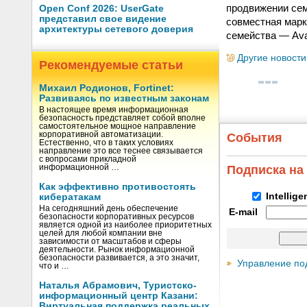
продвижении сем
Open Conf 2026: UserGate
представил свое видение
совместная марк
архитектуры сетевого доверия
семейства — Ava
Другие новости
Рекомендуемые статьи
Михаил Родионов, Fortinet:
Развиваясь по известным законам
В настоящее время информационная
безопасность представляет собой вполне
самостоятельное мощное направление
корпоративной автоматизации.
События
Естественно, что в таких условиях
направление это все теснее связывается
с вопросами прикладной
информационной …
Подписка на
Как эффективно противостоять
Intellig
кибератакам
На сегодняшний день обеспечение
E-mail
безопасности корпоративных ресурсов
является одной из наиболее приоритетных
целей для любой компании вне
зависимости от масштабов и сферы
деятельности. Рынок информационной
безопасности развивается, а это значит,
Управление по
что и …
Наталья Абрамович, Туристско-
информационный центр Казани:
Виртуальная поддержка реальных