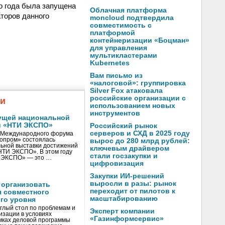
го года была запущена
Облачная платформа
торов данного
moncloud подтвердила
совместимость с
платформой
контейнеризации «Боцман»
для управления
мультикластерами
Kubernetes
Вам письмо из
«налоговой»: группировка
Silver Fox атаковала
российские организации с
жи
использованием новых
инструментов
ущей национальной
и «НТИ ЭКСПО»
Российский рынок
серверов и СХД в 2025 году
V Международного форума
нопром» состоялась
вырос до 280 млрд рублей:
ьной выставки достижений
ключевым драйвером
«НТИ ЭКСПО». В этом году
стали госзакупки и
И ЭКСПО» — это …
цифровизация
Закупки ИИ-решений
выросли в разы: рынок
 организовать
переходит от пилотов к
я совместного
масштабированию
го уровня
глый стол по проблемам и
Эксперт компании
зации в условиях
«Газинформсервис»
мках деловой программы