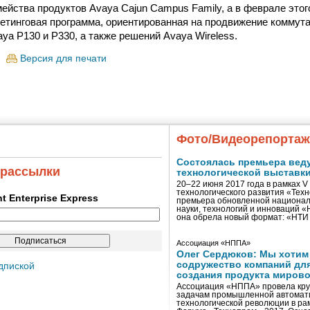
ейства продуктов Avaya Cajun Campus Family, а в феврале это
етинговая программа, ориентированная на продвижение коммута
ya P130 и Р330, а также решений Avaya Wireless.
Версия для печати
Фото/Видеорепорта
Состоялась премьера вед
 рассылки
технологической выставк
20–22 июня 2017 года в рамках 
технологического развития «Тех
ent Enterprise Express
премьера обновленной национал
науки, технологий и инноваций 
она обрела новый формат: «НТ
Ассоциация «НППА»
Олег Сердюков: Мы хотим
содружество компаний дл
дпиской
создания продукта мирово
Ассоциация «НППА» провела кру
задачам промышленной автомати
технологической революции в ра