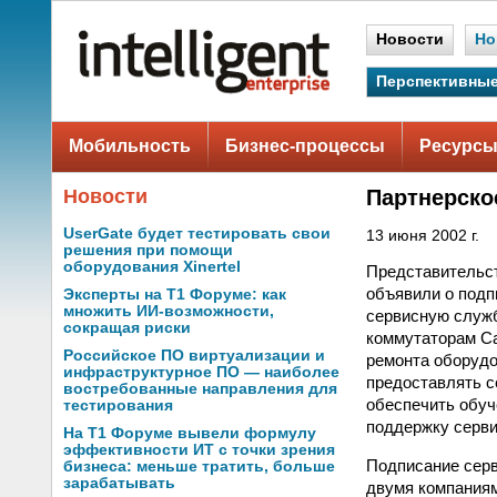
Новости
Но
Перспективные
Мобильность
Бизнес-процессы
Ресурсы
Новости
Партнерское
UserGate будет тестировать свои
13 июня 2002 г.
решения при помощи
оборудования Xinertel
Представительст
объявили о подп
Эксперты на Т1 Форуме: как
множить ИИ-возможности,
сервисную служб
сокращая риски
коммутаторам Ca
Российское ПО виртуализации и
ремонта оборудо
инфраструктурное ПО — наиболее
предоставлять с
востребованные направления для
обеспечить обуч
тестирования
поддержку серви
На Т1 Форуме вывели формулу
эффективности ИТ с точки зрения
Подписание серв
бизнеса: меньше тратить, больше
зарабатывать
двумя компаниям