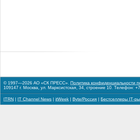
© 1997—2026 АО «СК ПРЕСС».
Политика конфиденциальности п
109147 г. Москва, ул. Марксистская, 34, строение 10. Телефон: +7
ITRN
|
IT Channel News
|
itWeek
|
Byte/Россия
|
Бестселлеры IT-ры