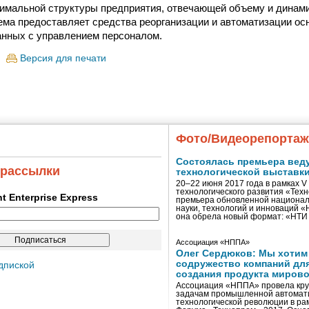
имальной структуры предприятия, отвечающей объему и динам
тема предоставляет средства реорганизации и автоматизации ос
анных с управлением персоналом.
Версия для печати
Фото/Видеорепорта
Состоялась премьера вед
 рассылки
технологической выставк
20–22 июня 2017 года в рамках 
технологического развития «Тех
ent Enterprise Express
премьера обновленной национал
науки, технологий и инноваций 
она обрела новый формат: «НТ
Ассоциация «НППА»
Олег Сердюков: Мы хотим
содружество компаний дл
дпиской
создания продукта мирово
Ассоциация «НППА» провела кру
задачам промышленной автомати
технологической революции в ра