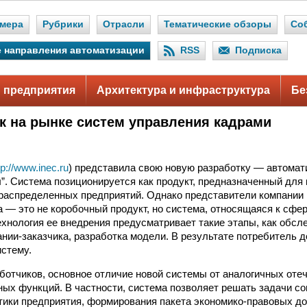
мера
Рубрики
Отрасли
Тематические обзоры
Со
 направления автоматизации
RSS
Подписка
 предприятия
Архитектура и инфраструктура
Бе
к на рынке систем управления кадрами
tp://www.inec.ru
) представила свою новую разработку — автома
. Система позиционируется как продукт, предназначенный для
распределенных предприятий. Однако представители компании 
а — это не коробочный продукт, но система, относящаяся к сфе
ехнология ее внедрения предусматривает такие этапы, как обсл
нии-заказчика, разработка модели. В результате потребитель 
стему.
ботчиков, основное отличие новой системы от аналогичных оте
ых функций. В частности, система позволяет решать задачи со
ики предприятия, формирования пакета экономико-правовых до