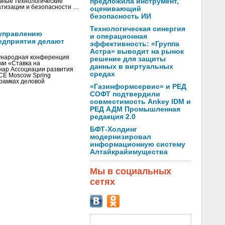
предложила инструмент,
вные технологические
тизации и безопасности …
оценивающий
безопасность ИИ
Технологическая синергия
управлению
и операционная
едприятия делают
эффективность: «Группа
Астра» выводит на рынок
ународная конференция
решение для защиты
ми «Ставка на
данных в виртуальных
инар Ассоциации развития
средах
CE Moscow Spring
рамках деловой
«Газинформсервис» и РЕД
СОФТ подтвердили
совместимость Ankey IDM и
РЕД АДМ Промышленная
редакция 2.0
БФТ-Холдинг
модернизировал
информационную систему
Алтайкрайимущества
Мы в социальных
сетях