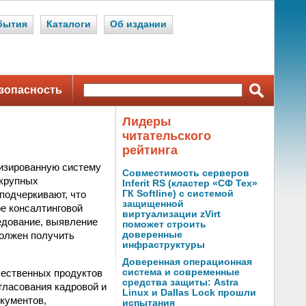
бытия
Каталоги
Об издании
зопасность
Лидеры
читательского
рейтинга
тизированную систему
Совместимость серверов
 крупных
Inferit RS (кластер «СФ Тех»
подчеркивают, что
ГК Softline) с системой
защищенной
ре консалтинговой
виртуализации zVirt
едование, выявление
поможет строить
должен получить
доверенные
инфраструктуры
Доверенная операционная
чественных продуктов
система и современные
средства защиты: Astra
гласования кадровой и
Linux и Dallas Lock прошли
кументов,
испытания