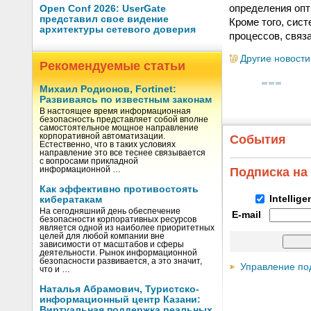
определения опт
Open Conf 2026: UserGate
представил свое видение
Кроме того, сис
архитектуры сетевого доверия
процессов, связ
Другие новости
Рекомендуемые статьи
Михаил Родионов, Fortinet:
Развиваясь по известным законам
В настоящее время информационная
безопасность представляет собой вполне
самостоятельное мощное направление
корпоративной автоматизации.
События
Естественно, что в таких условиях
направление это все теснее связывается
с вопросами прикладной
информационной …
Подписка на
Как эффективно противостоять
Intellig
кибератакам
На сегодняшний день обеспечение
E-mail
безопасности корпоративных ресурсов
является одной из наиболее приоритетных
целей для любой компании вне
зависимости от масштабов и сферы
деятельности. Рынок информационной
безопасности развивается, а это значит,
Управление по
что и …
Наталья Абрамович, Туристско-
информационный центр Казани:
Виртуальная поддержка реальных