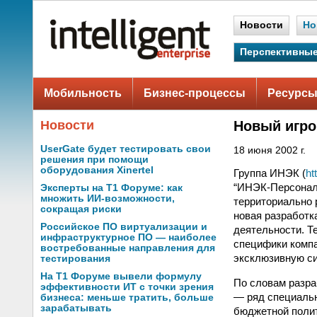
Новости
Но
Перспективные
Мобильность
Бизнес-процессы
Ресурсы
Новости
Новый игро
UserGate будет тестировать свои
18 июня 2002 г.
решения при помощи
оборудования Xinertel
Группа ИНЭК (
ht
“ИНЭК-Персонал”
Эксперты на Т1 Форуме: как
множить ИИ-возможности,
территориально 
сокращая риски
новая разработк
Российское ПО виртуализации и
деятельности. Т
инфраструктурное ПО — наиболее
специфики компа
востребованные направления для
эксклюзивную си
тестирования
На Т1 Форуме вывели формулу
По словам разра
эффективности ИТ с точки зрения
— ряд специальн
бизнеса: меньше тратить, больше
зарабатывать
бюджетной полит