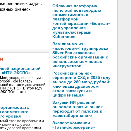
ике решаемых задач.
Облачная платформа
новных бизнес-
moncloud подтвердила
совместимость с
платформой
контейнеризации «Боцман»
для управления
мультикластерами
Kubernetes
Вам письмо из
«налоговой»: группировка
Silver Fox атаковала
российские организации с
жи
использованием новых
инструментов
ущей национальной
и «НТИ ЭКСПО»
Российский рынок
серверов и СХД в 2025 году
V Международного форума
нопром» состоялась
вырос до 280 млрд рублей:
ьной выставки достижений
ключевым драйвером
«НТИ ЭКСПО». В этом году
стали госзакупки и
И ЭКСПО» — это …
цифровизация
Закупки ИИ-решений
выросли в разы: рынок
 организовать
переходит от пилотов к
я совместного
масштабированию
го уровня
глый стол по проблемам и
Эксперт компании
зации в условиях
«Газинформсервис»
мках деловой программы