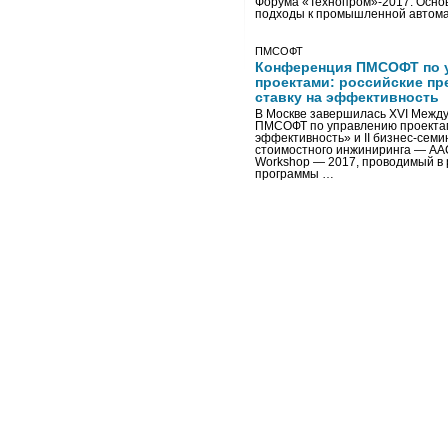
Форума «Технопром»-2017. Осно
подходы к промышленной автома
ПМСОФТ
Конференция ПМСОФТ по 
проектами: российские пр
ставку на эффективность
В Москве завершилась XVI Межд
ПМСОФТ по управлению проекта
эффективность» и II бизнес-сем
стоимостного инжиниринга — AA
Workshop — 2017, проводимый в 
программы …