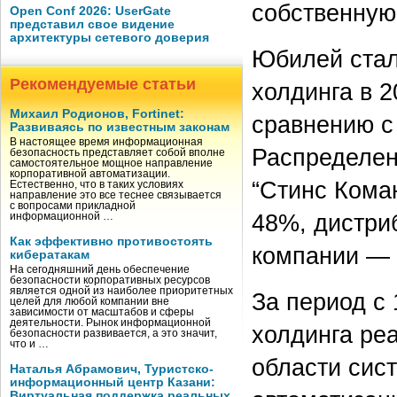
собственную
Open Conf 2026: UserGate
представил свое видение
архитектуры сетевого доверия
Юбилей стал
Рекомендуемые статьи
холдинга в 2
Михаил Родионов, Fortinet:
сравнению с
Развиваясь по известным законам
В настоящее время информационная
Распределен
безопасность представляет собой вполне
самостоятельное мощное направление
корпоративной автоматизации.
“Стинс Кома
Естественно, что в таких условиях
направление это все теснее связывается
с вопросами прикладной
48%, дистри
информационной …
Как эффективно противостоять
компании — 
кибератакам
На сегодняшний день обеспечение
безопасности корпоративных ресурсов
является одной из наиболее приоритетных
За период с
целей для любой компании вне
зависимости от масштабов и сферы
деятельности. Рынок информационной
холдинга ре
безопасности развивается, а это значит,
что и …
области сис
Наталья Абрамович, Туристско-
информационный центр Казани:
Виртуальная поддержка реальных