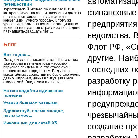
автоматизаци
путешествий
Туристический бизнес, за счет развития
финансовые 
которого качество жизни населения должно
повышаться, хорошо вписывается в
концепцию «умного города». К тому же
предприятия
уровень использования информационных
технологий в данной отрасли за последние
пятнадцать-двадцать лет …
ведомства. 
Блог
Флот РФ, «С
Вот те два...
другие. Наи
Поводом для написания этого блога стала
уже вторая в течение года массовая
последних ле
вирусная эпидемия. И это стало очень
неприятным прецедентом. Ведь столь
масштабных заражений не было уже очень
разработку 
давно. Впрочем, данная ситуация была
ожидаемой. Эпидемию вызвали …
информацио
Не все апдейты одинаково
полезны
предупрежде
Утечки бывают разными
Здравствуй, племя младое,
чрезвычайны
незнакомое...
Инновации для сетей X5
создание пр
разработки 