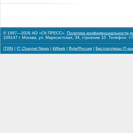
© 1997—2026 АО «СК ПРЕСС».
Политика конфиденциальности п
109147 г. Москва, ул. Марксистская, 34, строение 10. Телефон: +7
ITRN
|
IT Channel News
|
itWeek
|
Byte/Россия
|
Бестселлеры IT-ры