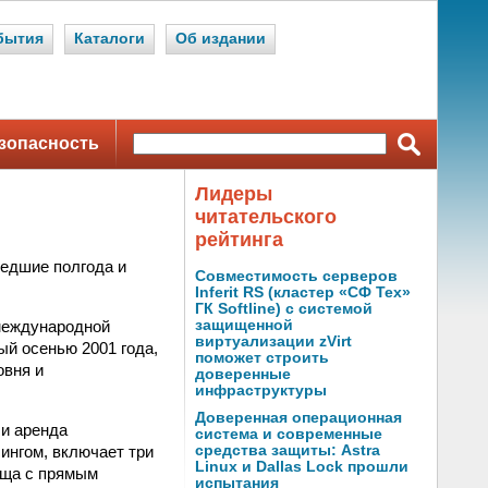
бытия
Каталоги
Об издании
зопасность
Лидеры
читательского
рейтинга
шедшие полгода и
Совместимость серверов
Inferit RS (кластер «СФ Тех»
ГК Softline) с системой
 международной
защищенной
виртуализации zVirt
тый осенью 2001 года,
поможет строить
овня и
доверенные
инфраструктуры
Доверенная операционная
и аренда
система и современные
ингом, включает три
средства защиты: Astra
Linux и Dallas Lock прошли
ища с прямым
испытания