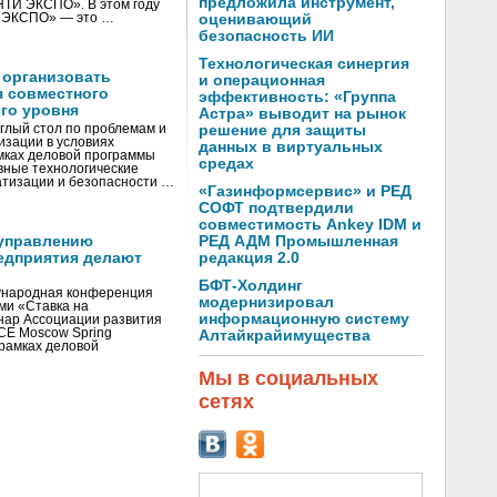
предложила инструмент,
«НТИ ЭКСПО». В этом году
И ЭКСПО» — это …
оценивающий
безопасность ИИ
Технологическая синергия
 организовать
и операционная
я совместного
эффективность: «Группа
го уровня
Астра» выводит на рынок
глый стол по проблемам и
решение для защиты
зации в условиях
данных в виртуальных
мках деловой программы
средах
вные технологические
тизации и безопасности …
«Газинформсервис» и РЕД
СОФТ подтвердили
совместимость Ankey IDM и
управлению
РЕД АДМ Промышленная
едприятия делают
редакция 2.0
БФТ-Холдинг
ународная конференция
модернизировал
ми «Ставка на
информационную систему
инар Ассоциации развития
CE Moscow Spring
Алтайкрайимущества
рамках деловой
Мы в социальных
сетях