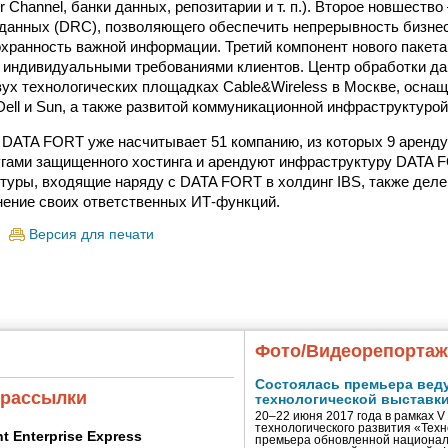
r Channel, банки данных, репозитарии и т. п.). Второе новшеств
данных (DRC), позволяющего обеспечить непрерывность бизнес
охранность важной информации. Третий компонент нового пакет
с индивидуальными требованиями клиентов. Центр обработки 
вух технологических площадках Cable&Wireless в Москве, осн
Dell и Sun, а также развитой коммуникационной инфраструктурой
 DATA FORT уже насчитывает 51 компанию, из которых 9 аренду
гами защищенного хостинга и арендуют инфраструктуру DATA 
ктуры, входящие наряду с DATA FORT в холдинг IBS, также деле
ение своих ответственных ИТ-функций.
Версия для печати
Фото/Видеорепорта
Состоялась премьера вед
 рассылки
технологической выставк
20–22 июня 2017 года в рамках 
технологического развития «Тех
ent Enterprise Express
премьера обновленной национал