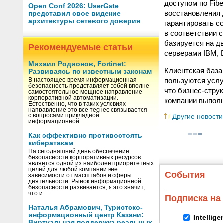
доступом по Fibe
Open Conf 2026: UserGate
восстановления 
представил свое видение
архитектуры сетевого доверия
гарантировать с
в соответствии 
базируется на д
Рекомендуемые статьи
серверами IBM, 
Михаил Родионов, Fortinet:
Клиентская база
Развиваясь по известным законам
пользуются услу
В настоящее время информационная
безопасность представляет собой вполне
что бизнес-стру
самостоятельное мощное направление
корпоративной автоматизации.
компании выполн
Естественно, что в таких условиях
направление это все теснее связывается
с вопросами прикладной
Другие новости
информационной …
Как эффективно противостоять
кибератакам
На сегодняшний день обеспечение
безопасности корпоративных ресурсов
является одной из наиболее приоритетных
целей для любой компании вне
События
зависимости от масштабов и сферы
деятельности. Рынок информационной
безопасности развивается, а это значит,
что и …
Подписка на
Наталья Абрамович, Туристско-
информационный центр Казани:
Intellig
Виртуальная поддержка реальных