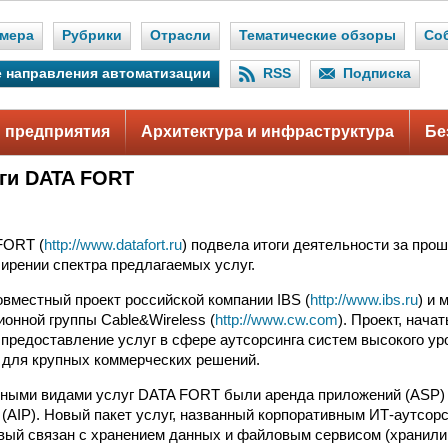
мера
Рубрики
Отрасли
Тематические обзоры
Со
 направления автоматизации
RSS
Подписка
 предприятия
Архитектура и инфраструктура
Бе
ги DATA FORT
FORT (
http://www.datafort.ru
) подвела итоги деятельности за про
ирении спектра предлагаемых услуг.
местный проект российской компании IBS (
http://www.ibs.ru
) и
онной группы Cable&Wireless (
http://www.cw.com
). Проект, нача
 предоставление услуг в сфере аутсорсинга систем высокого ур
 для крупных коммерческих решений.
вными видами услуг DATA FORT были аренда приложений (ASP) 
(AIP). Новый пакет услуг, названный корпоративным ИТ-аутсорс
вый связан с хранением данных и файловым сервисом (хранил