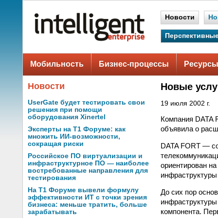
Новости
Но
Перспективные
Мобильность
Бизнес-процессы
Ресурсы
Новости
Новые услу
UserGate будет тестировать свои
19 июля 2002 г.
решения при помощи
оборудования Xinertel
Компания DATA 
объявила о расш
Эксперты на Т1 Форуме: как
множить ИИ-возможности,
сокращая риски
DATA FORT — сов
телекоммуникаци
Российское ПО виртуализации и
инфраструктурное ПО — наиболее
ориентирован на
востребованные направления для
инфраструктуры
тестирования
На Т1 Форуме вывели формулу
До сих пор осно
эффективности ИТ с точки зрения
инфраструктуры 
бизнеса: меньше тратить, больше
компонента. Пер
зарабатывать