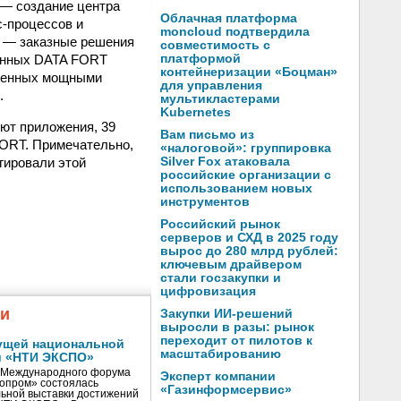
о — создание центра
Облачная платформа
-процессов и
moncloud подтвердила
а — заказные решения
совместимость с
данных DATA FORT
платформой
контейнеризации «Боцман»
ащенных мощными
для управления
.
мультикластерами
Kubernetes
ют приложения, 39
Вам письмо из
FORT. Примечательно,
«налоговой»: группировка
гировали этой
Silver Fox атаковала
российские организации с
использованием новых
инструментов
Российский рынок
серверов и СХД в 2025 году
вырос до 280 млрд рублей:
ключевым драйвером
стали госзакупки и
цифровизация
жи
Закупки ИИ-решений
выросли в разы: рынок
переходит от пилотов к
ущей национальной
масштабированию
и «НТИ ЭКСПО»
V Международного форума
Эксперт компании
нопром» состоялась
«Газинформсервис»
ьной выставки достижений