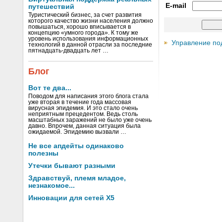
E-mail
путешествий
Туристический бизнес, за счет развития
которого качество жизни населения должно
повышаться, хорошо вписывается в
концепцию «умного города». К тому же
уровень использования информационных
Управление по
технологий в данной отрасли за последние
пятнадцать-двадцать лет …
Блог
Вот те два...
Поводом для написания этого блога стала
уже вторая в течение года массовая
вирусная эпидемия. И это стало очень
неприятным прецедентом. Ведь столь
масштабных заражений не было уже очень
давно. Впрочем, данная ситуация была
ожидаемой. Эпидемию вызвали …
Не все апдейты одинаково
полезны
Утечки бывают разными
Здравствуй, племя младое,
незнакомое...
Инновации для сетей X5