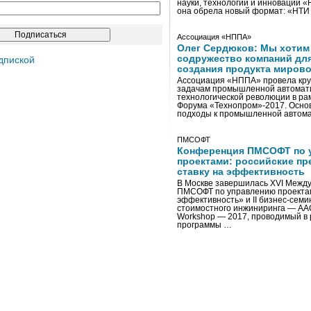
науки, технологий и инноваций 
она обрела новый формат: «НТ
Ассоциация «НППА»
Олег Сердюков: Мы хотим
содружество компаний дл
дпиской
создания продукта мирово
Ассоциация «НППА» провела кру
задачам промышленной автомати
технологической революции в ра
Форума «Технопром»-2017. Осно
подходы к промышленной автома
ПМСОФТ
Конференция ПМСОФТ по 
проектами: российские пр
ставку на эффективность
В Москве завершилась XVI Межд
ПМСОФТ по управлению проекта
эффективность» и II бизнес-сем
стоимостного инжиниринга — AA
Workshop — 2017, проводимый в 
программы …