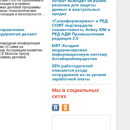
глый стол по проблемам и
Астра» выводит на рынок
зации в условиях
решение для защиты
мках деловой программы
данных в виртуальных
вные технологические
средах
тизации и безопасности …
«Газинформсервис» и РЕД
СОФТ подтвердили
управлению
совместимость Ankey IDM и
едприятия делают
РЕД АДМ Промышленная
редакция 2.0
ународная конференция
БФТ-Холдинг
ми «Ставка на
модернизировал
инар Ассоциации развития
CE Moscow Spring
информационную систему
рамках деловой
Алтайкрайимущества
28% работодателей
опасаются ухода
сотрудников из-за уровня
заработной платы
Мы в социальных
сетях