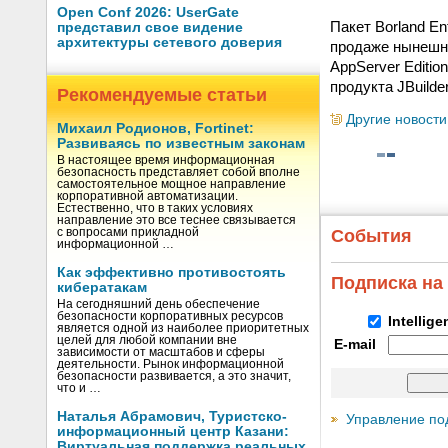
Open Conf 2026: UserGate
Пакет Borland En
представил свое видение
архитектуры сетевого доверия
продаже нынешним
AppServer Editio
продукта JBuilder
Рекомендуемые статьи
Другие новости
Михаил Родионов, Fortinet:
Развиваясь по известным законам
В настоящее время информационная
безопасность представляет собой вполне
самостоятельное мощное направление
корпоративной автоматизации.
Естественно, что в таких условиях
направление это все теснее связывается
с вопросами прикладной
События
информационной …
Как эффективно противостоять
Подписка на
кибератакам
На сегодняшний день обеспечение
безопасности корпоративных ресурсов
Intellig
является одной из наиболее приоритетных
целей для любой компании вне
E-mail
зависимости от масштабов и сферы
деятельности. Рынок информационной
безопасности развивается, а это значит,
что и …
Наталья Абрамович, Туристско-
Управление по
информационный центр Казани:
Виртуальная поддержка реальных