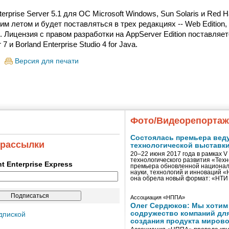
terprise Server 5.1 для ОС Microsoft Windows, Sun Solaris и Red H
 летом и будет поставляться в трех редакциях -- Web Edition, Vi
n. Лицензия с правом разработки на AppServer Edition поставляет
 7 и Borland Enterprise Studio 4 for Java.
Версия для печати
Фото/Видеорепорта
Состоялась премьера вед
 рассылки
технологической выставк
20–22 июня 2017 года в рамках 
технологического развития «Тех
ent Enterprise Express
премьера обновленной национал
науки, технологий и инноваций 
она обрела новый формат: «НТ
Ассоциация «НППА»
Олег Сердюков: Мы хотим
содружество компаний дл
дпиской
создания продукта мирово