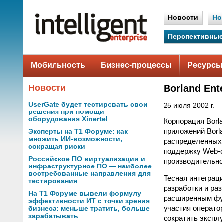
Новости
Но
Перспективные
Мобильность
Бизнес-процессы
Ресурсы
Новости
Borland Ent
UserGate будет тестировать свои
25 июля 2002 г.
решения при помощи
оборудования Xinertel
Корпорация Borla
приложений Borl
Эксперты на Т1 Форуме: как
множить ИИ-возможности,
распределенных 
сокращая риски
поддержку Web-с
Российское ПО виртуализации и
производительн
инфраструктурное ПО — наиболее
востребованные направления для
Тесная интеграци
тестирования
разработки и ра
На Т1 Форуме вывели формулу
расширенным фун
эффективности ИТ с точки зрения
участия операто
бизнеса: меньше тратить, больше
зарабатывать
сократить экспл