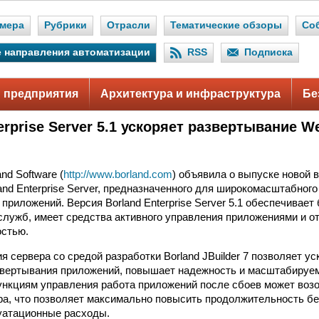
мера
Рубрики
Отрасли
Тематические обзоры
Со
 направления автоматизации
RSS
Подписка
 предприятия
Архитектура и инфраструктура
Бе
erprise Server 5.1 ускоряет развертывание 
nd Software (
http://www.borland.com
) объявила о выпуске новой 
and Enterprise Server, предназначенного для широкомасштабног
приложений. Версия Borland Enterprise Server 5.1 обеспечивае
лужб, имеет средства активного управления приложениями и о
остью.
я сервера со средой разработки Borland JBuilder 7 позволяет у
звертывания приложений, повышает надежность и масштабируем
кциям управления работа приложений после сбоев может возо
ра, что позволяет максимально повысить продолжительность б
уатационные расходы.