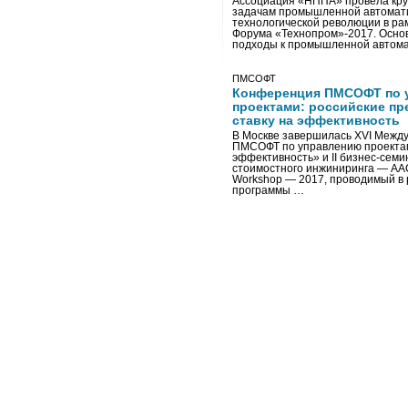
Ассоциация «НППА» провела кру
задачам промышленной автомати
технологической революции в ра
Форума «Технопром»-2017. Осно
подходы к промышленной автома
ПМСОФТ
Конференция ПМСОФТ по 
проектами: российские пр
ставку на эффективность
В Москве завершилась XVI Межд
ПМСОФТ по управлению проекта
эффективность» и II бизнес-сем
стоимостного инжиниринга — AA
Workshop — 2017, проводимый в 
программы …