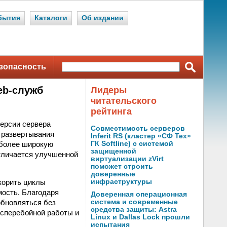
бытия
Каталоги
Об издании
зопасность
Web-служб
Лидеры
читательского
рейтинга
версии сервера
Совместимость серверов
о развертывания
Inferit RS (кластер «СФ Тех»
т более широкую
ГК Softline) с системой
защищенной
тличается улучшенной
виртуализации zVirt
поможет строить
доверенные
скорить циклы
инфраструктуры
ость. Благодаря
Доверенная операционная
бновляться без
система и современные
средства защиты: Astra
есперебойной работы и
Linux и Dallas Lock прошли
испытания