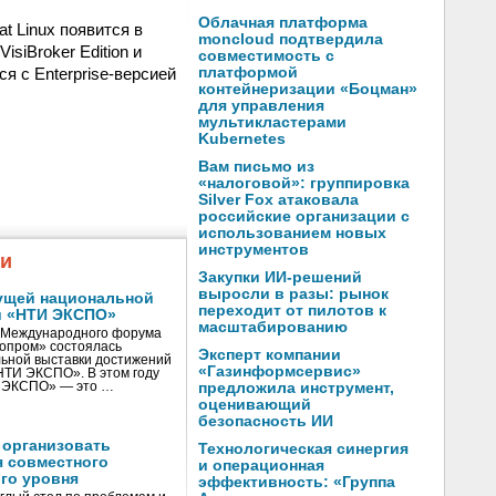
Облачная платформа
at Linux появится в
moncloud подтвердила
siBroker Edition и
совместимость с
ся с Enterprise-версией
платформой
контейнеризации «Боцман»
для управления
мультикластерами
Kubernetes
Вам письмо из
«налоговой»: группировка
Silver Fox атаковала
российские организации с
использованием новых
инструментов
жи
Закупки ИИ-решений
выросли в разы: рынок
ущей национальной
переходит от пилотов к
и «НТИ ЭКСПО»
масштабированию
V Международного форума
нопром» состоялась
Эксперт компании
ьной выставки достижений
«Газинформсервис»
«НТИ ЭКСПО». В этом году
И ЭКСПО» — это …
предложила инструмент,
оценивающий
безопасность ИИ
 организовать
Технологическая синергия
я совместного
и операционная
го уровня
эффективность: «Группа