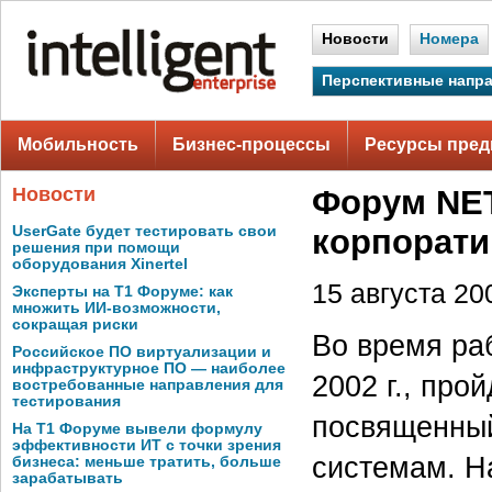
Новости
Номера
Перспективные напр
Мобильность
Бизнес-процессы
Ресурсы пред
Новости
Форум NE
UserGate будет тестировать свои
корпорати
решения при помощи
оборудования Xinertel
15 августа 200
Эксперты на Т1 Форуме: как
множить ИИ-возможности,
сокращая риски
Во время ра
Российское ПО виртуализации и
инфраструктурное ПО — наиболее
2002 г., про
востребованные направления для
тестирования
посвященны
На Т1 Форуме вывели формулу
эффективности ИТ с точки зрения
системам. Н
бизнеса: меньше тратить, больше
зарабатывать