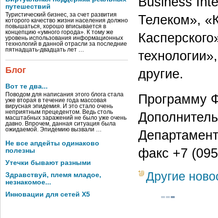
Business Inte
путешествий
Туристический бизнес, за счет развития
Телеком», «
которого качество жизни населения должно
повышаться, хорошо вписывается в
концепцию «умного города». К тому же
Касперского
уровень использования информационных
технологий в данной отрасли за последние
пятнадцать-двадцать лет …
технологии»
Блог
другие.
Вот те два...
Поводом для написания этого блога стала
Программу Ф
уже вторая в течение года массовая
вирусная эпидемия. И это стало очень
неприятным прецедентом. Ведь столь
Дополнитель
масштабных заражений не было уже очень
давно. Впрочем, данная ситуация была
ожидаемой. Эпидемию вызвали …
Департаменте
Не все апдейты одинаково
факс +7 (095
полезны
Утечки бывают разными
Другие ново
Здравствуй, племя младое,
незнакомое...
Инновации для сетей X5