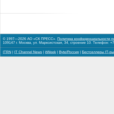
© 1997—2026 АО «СК ПРЕСС».
Политика конфиденциальности п
109147 г. Москва, ул. Марксистская, 34, строение 10. Телефон: +7
ITRN
|
IT Channel News
|
itWeek
|
Byte/Россия
|
Бестселлеры IT-ры