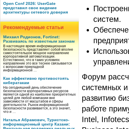
Open Conf 2026: UserGate
Построен
представил свое видение
архитектуры сетевого доверия
систем.
Рекомендуемые статьи
Обеспече
Михаил Родионов, Fortinet:
предприя
Развиваясь по известным законам
В настоящее время информационная
Использо
безопасность представляет собой вполне
самостоятельное мощное направление
корпоративной автоматизации.
управлен
Естественно, что в таких условиях
направление это все теснее связывается
с вопросами прикладной
информационной …
Форум рассч
Как эффективно противостоять
кибератакам
системных и
На сегодняшний день обеспечение
безопасности корпоративных ресурсов
является одной из наиболее приоритетных
развитию биз
целей для любой компании вне
зависимости от масштабов и сферы
деятельности. Рынок информационной
работе приму
безопасности развивается, а это значит,
что и …
Intel, Infote
Наталья Абрамович, Туристско-
информационный центр Казани:
Виртуальная поддержка реальных