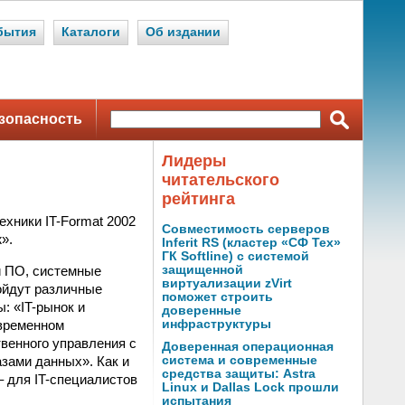
бытия
Каталоги
Об издании
зопасность
Лидеры
читательского
рейтинга
хники IT-Format 2002
Совместимость серверов
».
Inferit RS (кластер «СФ Тех»
ГК Softline) с системой
и ПО, системные
защищенной
виртуализации zVirt
ойдут различные
поможет строить
: «IT-рынок и
доверенные
овременном
инфраструктуры
твенного управления с
Доверенная операционная
зами данных». Как и
система и современные
средства защиты: Astra
 для IT-специалистов
Linux и Dallas Lock прошли
испытания