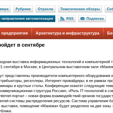
мера
Рубрики
Отрасли
Тематические обзоры
Со
 направления автоматизации
RSS
Подписка
 предприятия
Архитектура и инфраструктура
Бе
ройдет в сентябре
одная выставка информационных технологий и компьютерной те
 21 сентября в Москве, в Центральном выставочном зале «Манеж
ут представлены производители компьютерного оборудования 
стрибьюторы, реселлеры, Интернет-провайдеры; в ее рамках пр
минары и круглые столы. Конференции охватят следующие темы
оммуникационная структура России», «Роль IT-технологий в с
Internet-портал – новая форма взаимодействий органов государс
ternet-системы распределения ресурсов. Система управления ба
 выставке, помещение «Манежа» будет разделено на две зоны –
ублики.