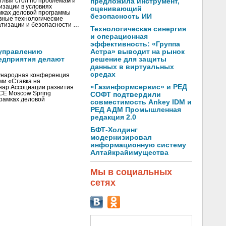
глый стол по проблемам и
предложила инструмент,
зации в условиях
оценивающий
мках деловой программы
безопасность ИИ
вные технологические
тизации и безопасности …
Технологическая синергия
и операционная
эффективность: «Группа
управлению
Астра» выводит на рынок
едприятия делают
решение для защиты
данных в виртуальных
средах
ународная конференция
ми «Ставка на
«Газинформсервис» и РЕД
инар Ассоциации развития
CE Moscow Spring
СОФТ подтвердили
рамках деловой
совместимость Ankey IDM и
РЕД АДМ Промышленная
редакция 2.0
БФТ-Холдинг
модернизировал
информационную систему
Алтайкрайимущества
Мы в социальных
сетях