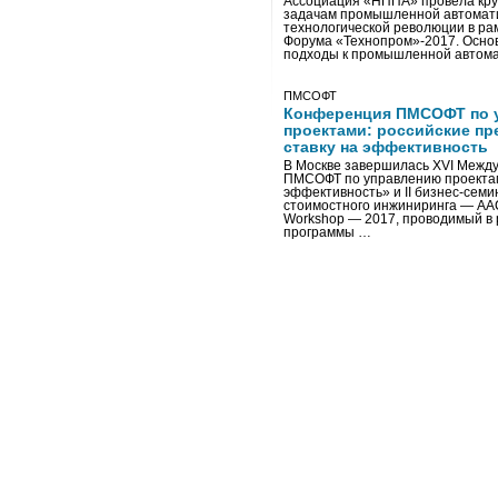
Ассоциация «НППА» провела кру
задачам промышленной автомати
технологической революции в ра
Форума «Технопром»-2017. Осно
подходы к промышленной автома
ПМСОФТ
Конференция ПМСОФТ по 
проектами: российские пр
ставку на эффективность
В Москве завершилась XVI Межд
ПМСОФТ по управлению проекта
эффективность» и II бизнес-сем
стоимостного инжиниринга — AA
Workshop — 2017, проводимый в 
программы …