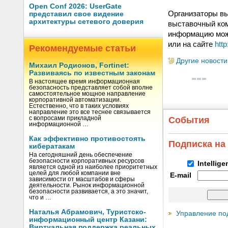
Open Conf 2026: UserGate
Организаторы вы
представил свое видение
архитектуры сетевого доверия
выставочный ком
информацию можно
или на сайте
http
Рекомендуемые статьи
Другие новости
Михаил Родионов, Fortinet:
Развиваясь по известным законам
В настоящее время информационная
безопасность представляет собой вполне
самостоятельное мощное направление
корпоративной автоматизации.
Естественно, что в таких условиях
направление это все теснее связывается
с вопросами прикладной
События
информационной …
Как эффективно противостоять
Подписка на
кибератакам
На сегодняшний день обеспечение
безопасности корпоративных ресурсов
Intellig
является одной из наиболее приоритетных
целей для любой компании вне
E-mail
зависимости от масштабов и сферы
деятельности. Рынок информационной
безопасности развивается, а это значит,
что и …
Наталья Абрамович, Туристско-
Управление по
информационный центр Казани:
Виртуальная поддержка реальных