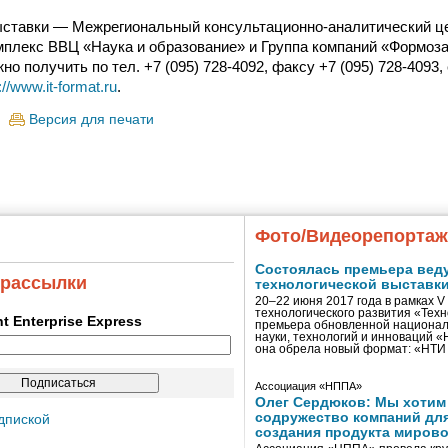
ставки — Межрегиональный консультационно-аналитический це
плекс ВВЦ «Наука и образование» и Группа компаний «Формоз
 получить по тел. +7 (095) 728-4092, факсу +7 (095) 728-4093, 
://www.it-format.ru
.
Версия для печати
Фото/Видеорепорта
Состоялась премьера вед
 рассылки
технологической выставк
20–22 июня 2017 года в рамках 
технологического развития «Тех
ent Enterprise Express
премьера обновленной национал
науки, технологий и инноваций 
она обрела новый формат: «НТ
Ассоциация «НППА»
Олег Сердюков: Мы хотим
содружество компаний дл
дпиской
создания продукта мирово