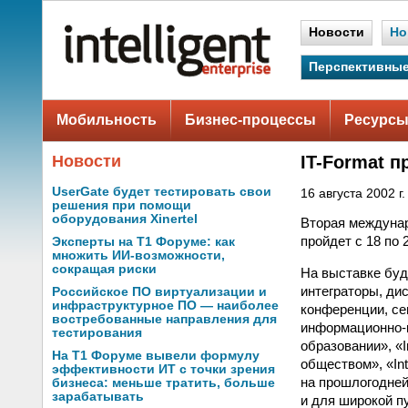
Новости
Но
Перспективные
Мобильность
Бизнес-процессы
Ресурсы
Новости
IT-Format п
UserGate будет тестировать свои
16 августа 2002 г.
решения при помощи
оборудования Xinertel
Вторая междунар
пройдет с 18 по
Эксперты на Т1 Форуме: как
множить ИИ-возможности,
сокращая риски
На выставке буд
интеграторы, ди
Российское ПО виртуализации и
инфраструктурное ПО — наиболее
конференции, се
востребованные направления для
информационно-к
тестирования
образовании», «
На Т1 Форуме вывели формулу
обществом», «In
эффективности ИТ с точки зрения
на прошлогодней
бизнеса: меньше тратить, больше
зарабатывать
и для широкой п