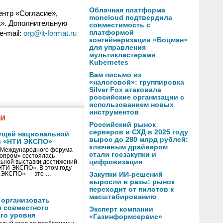
Облачная платформа
нтр «Согласие»,
moncloud подтвердила
а». Дополнительную
совместимость с
e-mail:
org@it-format.ru
платформой
контейнеризации «Боцман»
для управления
мультикластерами
Kubernetes
Вам письмо из
«налоговой»: группировка
Silver Fox атаковала
российские организации с
использованием новых
инструментов
жи
Российский рынок
серверов и СХД в 2025 году
ущей национальной
вырос до 280 млрд рублей:
и «НТИ ЭКСПО»
ключевым драйвером
V Международного форума
стали госзакупки и
нопром» состоялась
цифровизация
ьной выставки достижений
«НТИ ЭКСПО». В этом году
И ЭКСПО» — это …
Закупки ИИ-решений
выросли в разы: рынок
переходит от пилотов к
масштабированию
 организовать
я совместного
Эксперт компании
го уровня
«Газинформсервис»