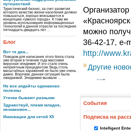
путешествий
Организатор
Туристический бизнес, за счет развития
которого качество жизни населения должно
повышаться, хорошо вписывается в
«Красноярск
концепцию «умного города». К тому же
уровень использования информационных
технологий в данной отрасли за последние
можно получи
пятнадцать-двадцать лет …
36-42-17, e-m
Блог
http://www.kra
Вот те два...
Поводом для написания этого блога стала
уже вторая в течение года массовая
вирусная эпидемия. И это стало очень
Другие ново
неприятным прецедентом. Ведь столь
масштабных заражений не было уже очень
давно. Впрочем, данная ситуация была
ожидаемой. Эпидемию вызвали …
Не все апдейты одинаково
полезны
Утечки бывают разными
События
Здравствуй, племя младое,
незнакомое...
Подписка на рас
Инновации для сетей X5
Intelligent Ent