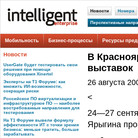
Новости
Номера
Перспективные напр
Мобильность
Бизнес-процессы
Ресурсы пред
Новости
В Красноя
UserGate будет тестировать свои
выставок
решения при помощи
оборудования Xinertel
26 августа 200
Эксперты на Т1 Форуме: как
множить ИИ-возможности,
сокращая риски
<
Российское ПО виртуализации и
инфраструктурное ПО — наиболее
востребованные направления для
24—27 сентя
тестирования
На Т1 Форуме вывели формулу
Ярыгина про
эффективности ИТ с точки зрения
бизнеса: меньше тратить, больше
зарабатывать