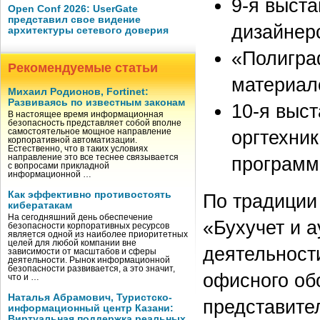
9-я выст
Open Conf 2026: UserGate
представил свое видение
дизайнер
архитектуры сетевого доверия
«Полигра
Рекомендуемые статьи
материал
Михаил Родионов, Fortinet:
Развиваясь по известным законам
10-я выс
В настоящее время информационная
безопасность представляет собой вполне
оргтехни
самостоятельное мощное направление
корпоративной автоматизации.
Естественно, что в таких условиях
направление это все теснее связывается
программ
с вопросами прикладной
информационной …
Как эффективно противостоять
По традиции
кибератакам
На сегодняшний день обеспечение
«Бухучет и 
безопасности корпоративных ресурсов
является одной из наиболее приоритетных
целей для любой компании вне
деятельност
зависимости от масштабов и сферы
деятельности. Рынок информационной
безопасности развивается, а это значит,
офисного об
что и …
Наталья Абрамович, Туристско-
представител
информационный центр Казани:
Виртуальная поддержка реальных