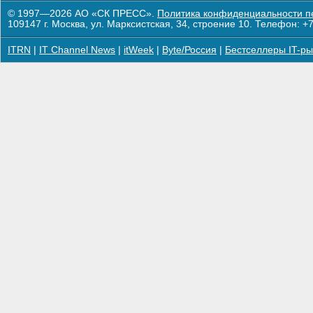
© 1997—2026 АО «СК ПРЕСС».
Политика конфиденциальности п
109147 г. Москва, ул. Марксистская, 34, строение 10. Телефон: +7
ITRN
|
IT Channel News
|
itWeek
|
Byte/Россия
|
Бестселлеры IT-ры