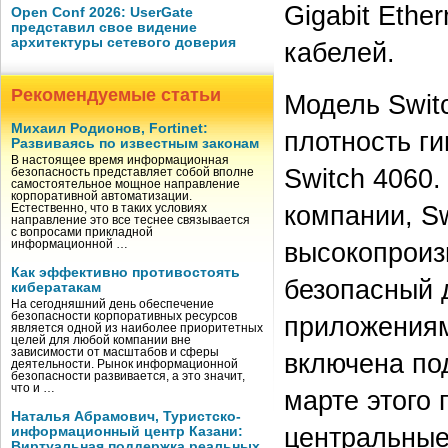
Gigabit Ethe
Open Conf 2026: UserGate
представил свое видение
архитектуры сетевого доверия
кабелей.
Рекомендуемые статьи
Модель Swit
Михаил Родионов, Fortinet:
плотность ги
Развиваясь по известным законам
В настоящее время информационная
Switch 4060.
безопасность представляет собой вполне
самостоятельное мощное направление
корпоративной автоматизации.
компании, S
Естественно, что в таких условиях
направление это все теснее связывается
с вопросами прикладной
высокопроиз
информационной …
Как эффективно противостоять
безопасный 
кибератакам
На сегодняшний день обеспечение
безопасности корпоративных ресурсов
приложениям 
является одной из наиболее приоритетных
целей для любой компании вне
зависимости от масштабов и сферы
включена по
деятельности. Рынок информационной
безопасности развивается, а это значит,
что и …
марте этого
Наталья Абрамович, Туристско-
центральные
информационный центр Казани:
Виртуальная поддержка реальных