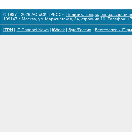
© 1997—2026 АО «СК ПРЕСС».
Политика конфиденциальности п
109147 г. Москва, ул. Марксистская, 34, строение 10. Телефон: +7
ITRN
|
IT Channel News
|
itWeek
|
Byte/Россия
|
Бестселлеры IT-ры