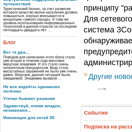
путешествий
принципу “pa
Туристический бизнес, за счет развития
которого качество жизни населения должно
повышаться, хорошо вписывается в
Для сетевого
концепцию «умного города». К тому же
уровень использования информационных
технологий в данной отрасли за последние
система 3Com
пятнадцать-двадцать лет …
обнаруживает
Блог
предупредит
Вот те два...
Поводом для написания этого блога стала
администрир
уже вторая в течение года массовая
вирусная эпидемия. И это стало очень
неприятным прецедентом. Ведь столь
масштабных заражений не было уже очень
Другие ново
давно. Впрочем, данная ситуация была
ожидаемой. Эпидемию вызвали …
Не все апдейты одинаково
полезны
Утечки бывают разными
Здравствуй, племя младое,
незнакомое...
События
Инновации для сетей X5
Подписка на рас