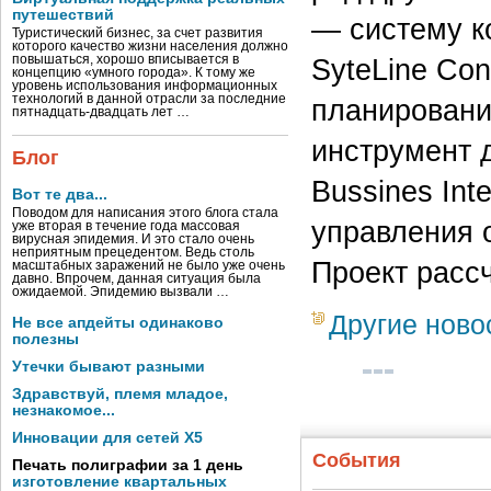
путешествий
— систему к
Туристический бизнес, за счет развития
которого качество жизни населения должно
повышаться, хорошо вписывается в
SyteLine Con
концепцию «умного города». К тому же
уровень использования информационных
технологий в данной отрасли за последние
планировани
пятнадцать-двадцать лет …
инструмент 
Блог
Bussines Int
Вот те два...
Поводом для написания этого блога стала
управления 
уже вторая в течение года массовая
вирусная эпидемия. И это стало очень
неприятным прецедентом. Ведь столь
Проект расс
масштабных заражений не было уже очень
давно. Впрочем, данная ситуация была
ожидаемой. Эпидемию вызвали …
Другие ново
Не все апдейты одинаково
полезны
Утечки бывают разными
Здравствуй, племя младое,
незнакомое...
Инновации для сетей X5
События
Печать полиграфии за 1 день
изготовление квартальных