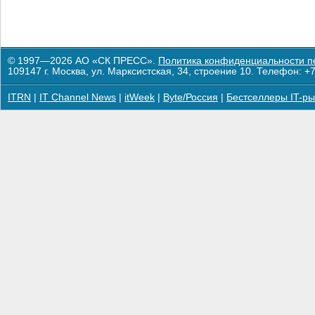
© 1997—2026 АО «СК ПРЕСС».
Политика конфиденциальности п
109147 г. Москва, ул. Марксистская, 34, строение 10. Телефон: +7
ITRN
|
IT Channel News
|
itWeek
|
Byte/Россия
|
Бестселлеры IT-ры