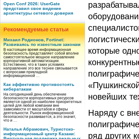
разрабатыва
Open Conf 2026: UserGate
представил свое видение
архитектуры сетевого доверия
оборудовани
специалисто
Рекомендуемые статьи
логистически
Михаил Родионов, Fortinet:
Развиваясь по известным законам
которые одн
В настоящее время информационная
безопасность представляет собой вполне
самостоятельное мощное направление
конкурентны
корпоративной автоматизации.
Естественно, что в таких условиях
направление это все теснее связывается
полиграфиче
с вопросами прикладной
информационной …
«Пушкинской
Как эффективно противостоять
кибератакам
новейших те
На сегодняшний день обеспечение
безопасности корпоративных ресурсов
является одной из наиболее приоритетных
целей для любой компании вне
зависимости от масштабов и сферы
Наряду с вн
деятельности. Рынок информационной
безопасности развивается, а это значит,
что и …
полиграфиче
Наталья Абрамович, Туристско-
ряд других 
информационный центр Казани:
Виртуальная поддержка реальных