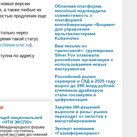
е новые версии
Облачная платформа
, а также любые их
moncloud подтвердила
ностью продления еще
совместимость с
платформой
контейнеризации «Боцман»
для управления
только через
мультикластерами
время такой статус
Kubernetes
p://www.croc.ru
).
Вам письмо из
«налоговой»: группировка
тупна по адресу
Silver Fox атаковала
российские организации с
использованием новых
инструментов
Российский рынок
серверов и СХД в 2025 году
вырос до 280 млрд рублей:
ключевым драйвером
стали госзакупки и
цифровизация
жи
Закупки ИИ-решений
выросли в разы: рынок
переходит от пилотов к
ущей национальной
масштабированию
и «НТИ ЭКСПО»
V Международного форума
Эксперт компании
нопром» состоялась
«Газинформсервис»
ьной выставки достижений