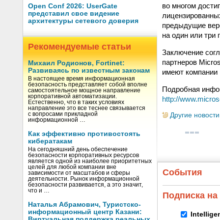
во многом достиг
Open Conf 2026: UserGate
представил свое видение
лицензированных
архитектуры сетевого доверия
предыдущие верс
на один или три 
Рекомендуемые статьи
Заключение согл
партнеров Micros
Михаил Родионов, Fortinet:
Развиваясь по известным законам
имеют компании 
В настоящее время информационная
безопасность представляет собой вполне
Подробная инфор
самостоятельное мощное направление
корпоративной автоматизации.
http://www.micros
Естественно, что в таких условиях
направление это все теснее связывается
с вопросами прикладной
Другие новости
информационной …
Как эффективно противостоять
кибератакам
На сегодняшний день обеспечение
безопасности корпоративных ресурсов
является одной из наиболее приоритетных
целей для любой компании вне
События
зависимости от масштабов и сферы
деятельности. Рынок информационной
безопасности развивается, а это значит,
что и …
Подписка на
Наталья Абрамович, Туристско-
информационный центр Казани:
Intellig
Виртуальная поддержка реальных