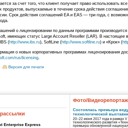
ается за счет того, что клиент получает право использовать вс
 продуктов, выпускаемые в течение срока действия соглашения
ии. Срок действия соглашений EA и EAS — три года, с возмож
года.
ашений о лицензировании по данным программам производится 
oft, имеющих статус Large Account Reseller (LAR). В настоящее 
IBS (
http://www.ibs.ru
), SoftLine (
http://www.softline.ru
) и «Крок» (
htt
мация о новых корпоративных программах лицензирования дос
oft.com/rus/licensing
.
Версия для печати
Фото/Видеорепорта
Состоялась премьера вед
 рассылки
технологической выставк
20–22 июня 2017 года в рамках 
технологического развития «Тех
ent Enterprise Express
премьера обновленной национал