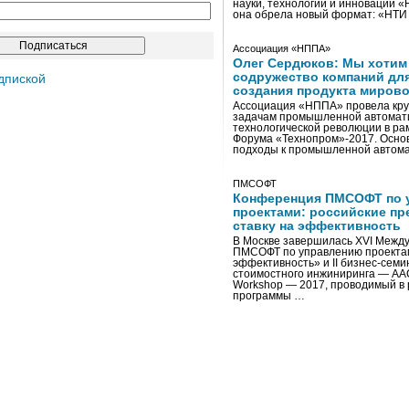
науки, технологий и инноваций 
она обрела новый формат: «НТ
Ассоциация «НППА»
Олег Сердюков: Мы хотим
содружество компаний дл
дпиской
создания продукта мирово
Ассоциация «НППА» провела кру
задачам промышленной автомати
технологической революции в ра
Форума «Технопром»-2017. Осно
подходы к промышленной автома
ПМСОФТ
Конференция ПМСОФТ по 
проектами: российские пр
ставку на эффективность
В Москве завершилась XVI Межд
ПМСОФТ по управлению проекта
эффективность» и II бизнес-сем
стоимостного инжиниринга — AA
Workshop — 2017, проводимый в 
программы …