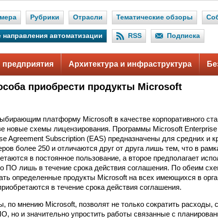
мера
Рубрики
Отрасли
Тематические обзоры
Со
 направления автоматизации
RSS
Подписка
 предприятия
Архитектура и инфраструктура
Бе
особа приобрести продукты Microsoft
ыбирающим платформу Microsoft в качестве корпоративного ста
е новые схемы лицензирования. Программы Microsoft Enterprise 
rise Agreement Subscription (EAS) предназначены для средних и 
ров более 250 и отличаются друг от друга лишь тем, что в рамк
етаются в постоянное пользование, а второе предполагает исп
о ПО лишь в течение срока действия соглашения. По обеим схе
ать определенные продукты Microsoft на всех имеющихся в орг
 приобретаются в течение срока действия соглашения.
, по мнению Microsoft, позволят не только сократить расходы, 
О, но и значительно упростить работы связанные с планирова