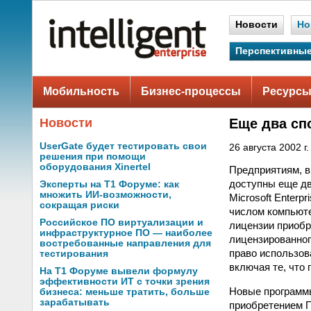
Новости
Но
Перспективные
Мобильность
Бизнес-процессы
Ресурсы
Новости
Еще два сп
UserGate будет тестировать свои
26 августа 2002 г.
решения при помощи
оборудования Xinertel
Предприятиям, в
доступны еще дв
Эксперты на Т1 Форуме: как
множить ИИ-возможности,
Microsoft Enterp
сокращая риски
числом компьюте
Российское ПО виртуализации и
лицензии приобр
инфраструктурное ПО — наиболее
лицензированног
востребованные направления для
право использов
тестирования
включая те, что
На Т1 Форуме вывели формулу
эффективности ИТ с точки зрения
Новые программы
бизнеса: меньше тратить, больше
зарабатывать
приобретением П