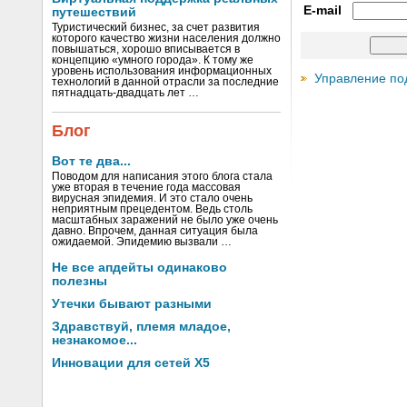
E-mail
путешествий
Туристический бизнес, за счет развития
которого качество жизни населения должно
повышаться, хорошо вписывается в
концепцию «умного города». К тому же
уровень использования информационных
Управление по
технологий в данной отрасли за последние
пятнадцать-двадцать лет …
Блог
Вот те два...
Поводом для написания этого блога стала
уже вторая в течение года массовая
вирусная эпидемия. И это стало очень
неприятным прецедентом. Ведь столь
масштабных заражений не было уже очень
давно. Впрочем, данная ситуация была
ожидаемой. Эпидемию вызвали …
Не все апдейты одинаково
полезны
Утечки бывают разными
Здравствуй, племя младое,
незнакомое...
Инновации для сетей X5