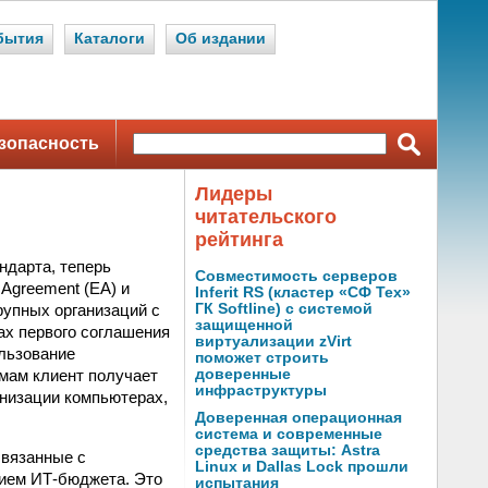
бытия
Каталоги
Об издании
зопасность
Лидеры
читательского
рейтинга
ндарта, теперь
Совместимость серверов
Agreement (EA) и
Inferit RS (кластер «СФ Тех»
крупных организаций с
ГК Softline) с системой
защищенной
ах первого соглашения
виртуализации zVirt
ользование
поможет строить
мам клиент получает
доверенные
инфраструктуры
анизации компьютерах,
Доверенная операционная
система и современные
средства защиты: Astra
связанные с
Linux и Dallas Lock прошли
нием ИТ-бюджета. Это
испытания