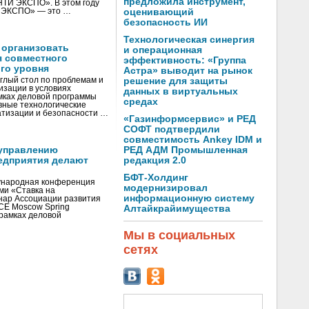
предложила инструмент,
«НТИ ЭКСПО». В этом году
И ЭКСПО» — это …
оценивающий
безопасность ИИ
Технологическая синергия
 организовать
и операционная
я совместного
эффективность: «Группа
го уровня
Астра» выводит на рынок
глый стол по проблемам и
решение для защиты
зации в условиях
данных в виртуальных
мках деловой программы
средах
вные технологические
тизации и безопасности …
«Газинформсервис» и РЕД
СОФТ подтвердили
совместимость Ankey IDM и
управлению
РЕД АДМ Промышленная
едприятия делают
редакция 2.0
БФТ-Холдинг
ународная конференция
модернизировал
ми «Ставка на
информационную систему
инар Ассоциации развития
CE Moscow Spring
Алтайкрайимущества
рамках деловой
Мы в социальных
сетях