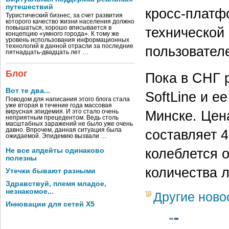
путешествий
кросс-платф
Туристический бизнес, за счет развития
которого качество жизни населения должно
повышаться, хорошо вписывается в
технической
концепцию «умного города». К тому же
уровень использования информационных
технологий в данной отрасли за последние
пользовател
пятнадцать-двадцать лет …
Блог
Пока в СНГ 
Вот те два...
SoftLine и е
Поводом для написания этого блога стала
уже вторая в течение года массовая
Минске. Цена
вирусная эпидемия. И это стало очень
неприятным прецедентом. Ведь столь
масштабных заражений не было уже очень
давно. Впрочем, данная ситуация была
составляет 4
ожидаемой. Эпидемию вызвали …
колеблется о
Не все апдейты одинаково
полезны
количества 
Утечки бывают разными
Здравствуй, племя младое,
незнакомое...
Другие ново
Инновации для сетей X5