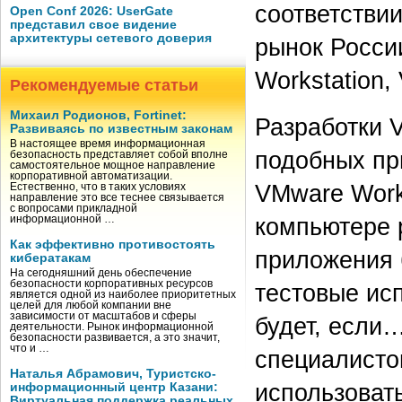
соответствии
Open Conf 2026: UserGate
представил свое видение
архитектуры сетевого доверия
рынок Росси
Workstation
Рекомендуемые статьи
Михаил Родионов, Fortinet:
Разработки 
Развиваясь по известным законам
В настоящее время информационная
подобных пр
безопасность представляет собой вполне
самостоятельное мощное направление
корпоративной автоматизации.
VMware Work
Естественно, что в таких условиях
направление это все теснее связывается
с вопросами прикладной
компьютере 
информационной …
Как эффективно противостоять
приложения б
кибератакам
На сегодняшний день обеспечение
безопасности корпоративных ресурсов
тестовые ис
является одной из наиболее приоритетных
целей для любой компании вне
зависимости от масштабов и сферы
будет, если
деятельности. Рынок информационной
безопасности развивается, а это значит,
что и …
специалисто
Наталья Абрамович, Туристско-
использоват
информационный центр Казани:
Виртуальная поддержка реальных