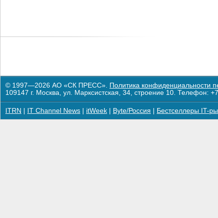
© 1997—2026 АО «СК ПРЕСС».
Политика конфиденциальности п
109147 г. Москва, ул. Марксистская, 34, строение 10. Телефон: +7
ITRN
|
IT Channel News
|
itWeek
|
Byte/Россия
|
Бестселлеры IT-ры