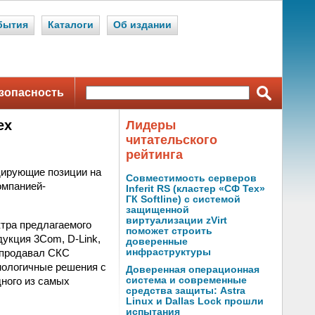
бытия
Каталоги
Об издании
зопасность
ex
Лидеры
читательского
рейтинга
дирующие позиции на
Совместимость серверов
омпанией-
Inferit RS (кластер «СФ Тех»
ГК Softline) с системой
защищенной
виртуализации zVirt
тра предлагаемого
поможет строить
укция 3Com, D-Link,
доверенные
е продавал СКС
инфраструктуры
нологичные решения с
Доверенная операционная
дного из самых
система и современные
средства защиты: Astra
Linux и Dallas Lock прошли
испытания