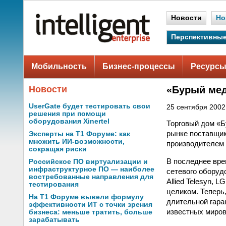
Новости
Но
Перспективные
Мобильность
Бизнес-процессы
Ресурсы
Новости
«Бурый мед
UserGate будет тестировать свои
25 сентября 2002 
решения при помощи
оборудования Xinertel
Торговый дом «Б
рынке поставщик
Эксперты на Т1 Форуме: как
множить ИИ-возможности,
производителем 
сокращая риски
В последнее вре
Российское ПО виртуализации и
инфраструктурное ПО — наиболее
сетевого оборуд
востребованные направления для
Allied Telesyn, 
тестирования
целиком. Теперь
На Т1 Форуме вывели формулу
длительной гара
эффективности ИТ с точки зрения
известных миров
бизнеса: меньше тратить, больше
зарабатывать