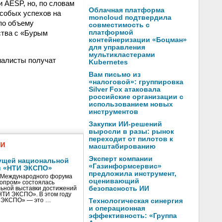
 AESP, но, по словам
Облачная платформа
особых успехов на
moncloud подтвердила
 по объему
совместимость с
ства с «Бурым
платформой
контейнеризации «Боцман»
для управления
мультикластерами
иалисты получат
Kubernetes
Вам письмо из
«налоговой»: группировка
Silver Fox атаковала
российские организации с
использованием новых
инструментов
Закупки ИИ-решений
выросли в разы: рынок
переходит от пилотов к
жи
масштабированию
Эксперт компании
ущей национальной
«Газинформсервис»
и «НТИ ЭКСПО»
предложила инструмент,
V Международного форума
оценивающий
нопром» состоялась
безопасность ИИ
ьной выставки достижений
«НТИ ЭКСПО». В этом году
И ЭКСПО» — это …
Технологическая синергия
и операционная
эффективность: «Группа