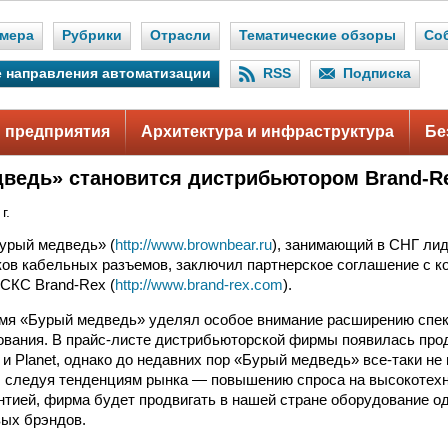
мера
Рубрики
Отрасли
Тематические обзоры
Со
 направления автоматизации
RSS
Подписка
 предприятия
Архитектура и инфраструктура
Бе
ведь» становится дистрибьютором Brand-R
г.
урый медведь» (
http://www.brownbear.ru
), занимающий в СНГ ли
ов кабельных разъемов, заключил партнерское соглашение с к
СКС Brand-Rex (
http://www.brand-rex.com
).
мя «Бурый медведь» уделял особое внимание расширению спек
ования. В прайс-листе дистрибьюторской фирмы появилась прод
LG и Planet, однако до недавних пор «Бурый медведь» все-таки н
, следуя тенденциям рынка — повышению спроса на высокотех
нтией, фирма будет продвигать в нашей стране оборудование о
ых брэндов.