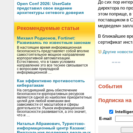
До сих пор инте
Open Conf 2026: UserGate
директора по пр
представил свое видение
архитектуры сетевого доверия
этом поприще, в
поставщиком в С
медведем» запла
Рекомендуемые статьи
В ближайшее вре
Михаил Родионов, Fortinet:
сертификат инст
Развиваясь по известным законам
В настоящее время информационная
безопасность представляет собой вполне
Другие новости
самостоятельное мощное направление
корпоративной автоматизации.
Естественно, что в таких условиях
направление это все теснее связывается
с вопросами прикладной
информационной …
Как эффективно противостоять
кибератакам
События
На сегодняшний день обеспечение
безопасности корпоративных ресурсов
является одной из наиболее приоритетных
Подписка на
целей для любой компании вне
зависимости от масштабов и сферы
деятельности. Рынок информационной
Intellig
безопасности развивается, а это значит,
что и …
E-mail
Наталья Абрамович, Туристско-
информационный центр Казани:
Виртуальная поддержка реальных