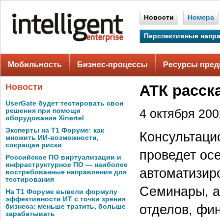
Новости
Номера
Перспективные напр
Мобильность
Бизнес-процессы
Ресурсы пред
Новости
АТК расск
UserGate будет тестировать свои
решения при помощи
4 октября 2002
оборудования Xinertel
Эксперты на Т1 Форуме: как
Консультаци
множить ИИ-возможности,
сокращая риски
проведет ос
Российское ПО виртуализации и
инфраструктурное ПО — наиболее
автоматизир
востребованные направления для
тестирования
Семинары, а
На Т1 Форуме вывели формулу
эффективности ИТ с точки зрения
отделов, фи
бизнеса: меньше тратить, больше
зарабатывать