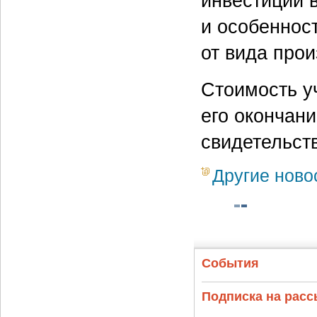
инвестиций 
и особеннос
от вида прои
Стоимость у
его окончан
свидетельст
Другие ново
События
Подписка на рас