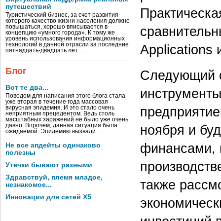
путешествий
Практическа
Туристический бизнес, за счет развития
которого качество жизни населения должно
повышаться, хорошо вписывается в
сравнительны
концепцию «умного города». К тому же
уровень использования информационных
технологий в данной отрасли за последние
Applications 
пятнадцать-двадцать лет …
Блог
Следующий 
Вот те два...
инструменты
Поводом для написания этого блога стала
уже вторая в течение года массовая
предприятие
вирусная эпидемия. И это стало очень
неприятным прецедентом. Ведь столь
масштабных заражений не было уже очень
давно. Впрочем, данная ситуация была
ноября и бу
ожидаемой. Эпидемию вызвали …
финансами, 
Не все апдейты одинаково
полезны
производств
Утечки бывают разными
Здравствуй, племя младое,
также рассм
незнакомое...
Инновации для сетей X5
экономическ