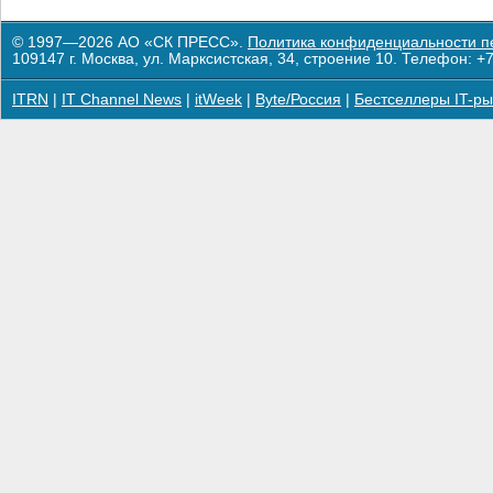
© 1997—2026 АО «СК ПРЕСС».
Политика конфиденциальности п
109147 г. Москва, ул. Марксистская, 34, строение 10. Телефон: +7
ITRN
|
IT Channel News
|
itWeek
|
Byte/Россия
|
Бестселлеры IT-ры