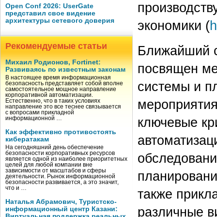
производств
Open Conf 2026: UserGate
представил свое видение
архитектуры сетевого доверия
экономики (
h
Рекомендуемые статьи
Ближайший с
Михаил Родионов, Fortinet:
посвящен ме
Развиваясь по известным законам
В настоящее время информационная
системы и п
безопасность представляет собой вполне
самостоятельное мощное направление
корпоративной автоматизации.
мероприятия
Естественно, что в таких условиях
направление это все теснее связывается
с вопросами прикладной
ключевые кр
информационной …
Как эффективно противостоять
автоматизац
кибератакам
На сегодняшний день обеспечение
безопасности корпоративных ресурсов
обследовани
является одной из наиболее приоритетных
целей для любой компании вне
зависимости от масштабов и сферы
планировани
деятельности. Рынок информационной
безопасности развивается, а это значит,
что и …
также прикл
Наталья Абрамович, Туристско-
различные ви
информационный центр Казани:
Виртуальная поддержка реальных