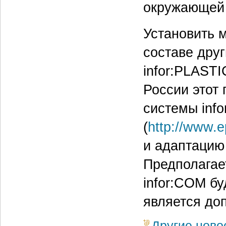
окружающей
Установить 
составе дру
infor:PLAST
России этот 
системы inf
(
http://www.e
и адаптацию
Предполагае
infor:COM бу
является до
Другие ново