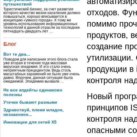
автоматизир
путешествий
Туристический бизнес, за счет развития
отходов. Фу
которого качество жизни населения должно
повышаться, хорошо вписывается в
концепцию «умного города». К тому же
помимо проч
уровень использования информационных
технологий в данной отрасли за последние
пятнадцать-двадцать лет …
продуктов, 
Блог
создание пр
Вот те два...
утилизации.
Поводом для написания этого блога стала
уже вторая в течение года массовая
продукции в
вирусная эпидемия. И это стало очень
неприятным прецедентом. Ведь столь
масштабных заражений не было уже очень
контроля над
давно. Впрочем, данная ситуация была
ожидаемой. Эпидемию вызвали …
Не все апдейты одинаково
Новый прогр
полезны
Утечки бывают разными
принципов I
Здравствуй, племя младое,
незнакомое...
контроля на
Инновации для сетей X5
опасными со