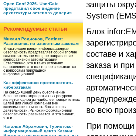
защиты окру
Open Conf 2026: UserGate
представил свое видение
архитектуры сетевого доверия
System (EMS
Рекомендуемые статьи
Блок infor:
Михаил Родионов, Fortinet:
зарегистрир
Развиваясь по известным законам
В настоящее время информационная
составе и ха
безопасность представляет собой вполне
самостоятельное мощное направление
корпоративной автоматизации.
заказа и пр
Естественно, что в таких условиях
направление это все теснее связывается
с вопросами прикладной
спецификаци
информационной …
Как эффективно противостоять
автоматичес
кибератакам
На сегодняшний день обеспечение
безопасности корпоративных ресурсов
предупрежде
является одной из наиболее приоритетных
целей для любой компании вне
зависимости от масштабов и сферы
во всю прои
деятельности. Рынок информационной
безопасности развивается, а это значит,
что и …
При помощи 
Наталья Абрамович, Туристско-
информационный центр Казани:
Виртуальная поддержка реальных