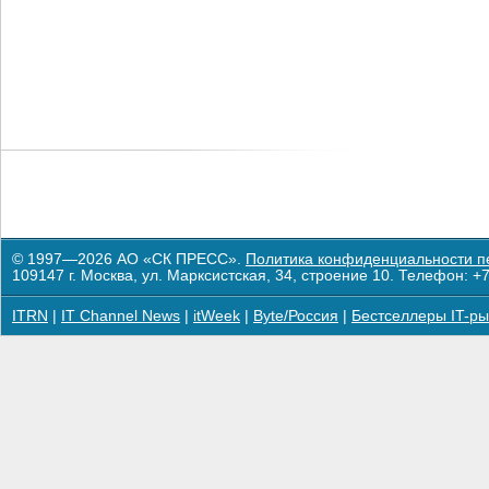
© 1997—2026 АО «СК ПРЕСС».
Политика конфиденциальности п
109147 г. Москва, ул. Марксистская, 34, строение 10. Телефон: +7
ITRN
|
IT Channel News
|
itWeek
|
Byte/Россия
|
Бестселлеры IT-ры