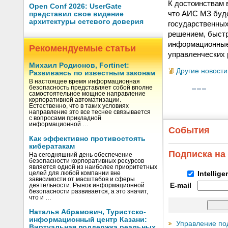
К достоинствам 
Open Conf 2026: UserGate
что АИС МЗ буде
представил свое видение
архитектуры сетевого доверия
государственных
решением, быстр
информационные 
Рекомендуемые статьи
управленческих 
Михаил Родионов, Fortinet:
Другие новости
Развиваясь по известным законам
В настоящее время информационная
безопасность представляет собой вполне
самостоятельное мощное направление
корпоративной автоматизации.
Естественно, что в таких условиях
направление это все теснее связывается
с вопросами прикладной
информационной …
События
Как эффективно противостоять
кибератакам
Подписка на
На сегодняшний день обеспечение
безопасности корпоративных ресурсов
является одной из наиболее приоритетных
целей для любой компании вне
Intellig
зависимости от масштабов и сферы
E-mail
деятельности. Рынок информационной
безопасности развивается, а это значит,
что и …
Наталья Абрамович, Туристско-
информационный центр Казани:
Управление по
Виртуальная поддержка реальных