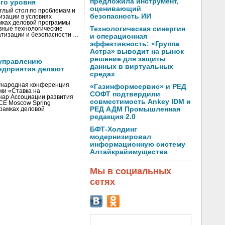
предложила инструмент,
го уровня
оценивающий
глый стол по проблемам и
безопасность ИИ
зации в условиях
мках деловой программы
Технологическая синергия
вные технологические
тизации и безопасности …
и операционная
эффективность: «Группа
Астра» выводит на рынок
решение для защиты
управлению
данных в виртуальных
едприятия делают
средах
ународная конференция
«Газинформсервис» и РЕД
ми «Ставка на
СОФТ подтвердили
инар Ассоциации развития
совместимость Ankey IDM и
CE Moscow Spring
РЕД АДМ Промышленная
рамках деловой
редакция 2.0
БФТ-Холдинг
модернизировал
информационную систему
Алтайкрайимущества
Мы в социальных
сетях