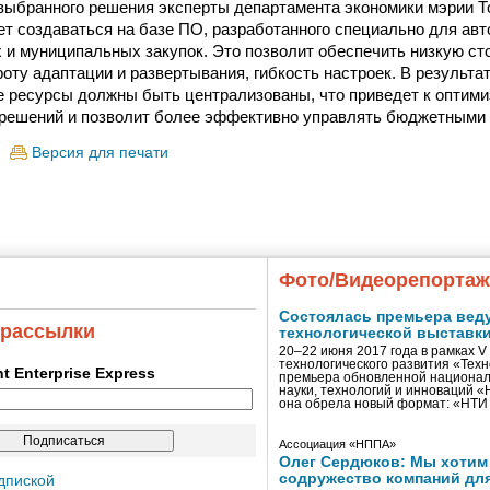
выбранного решения эксперты департамента экономики мэрии То
т создаваться на базе ПО, разработанного специально для ав
 и муниципальных закупок. Это позволит обеспечить низкую ст
оту адаптации и развертывания, гибкость настроек. В результа
ресурсы должны быть централизованы, что приведет к оптими
решений и позволит более эффективно управлять бюджетными 
Версия для печати
Фото/Видеорепорта
Состоялась премьера вед
 рассылки
технологической выставк
20–22 июня 2017 года в рамках 
технологического развития «Тех
ent Enterprise Express
премьера обновленной национал
науки, технологий и инноваций 
она обрела новый формат: «НТ
Ассоциация «НППА»
Олег Сердюков: Мы хотим
содружество компаний дл
дпиской