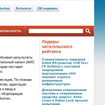
бытия
Каталоги
Об издании
зопасность
Лидеры
читательского
рейтинга
объявил результаты
Совместимость серверов
пальный заказ» (АИС
Inferit RS (кластер «СФ Тех»
торая поставит
ГК Softline) с системой
защищенной
о.
виртуализации zVirt
поможет строить
месяцев. По планам
доверенные
ятия, адаптация
инфраструктуры
 и ввод в
Доверенная операционная
ы «Корпорации
система и современные
средства защиты: Astra
олга».
Linux и Dallas Lock прошли
испытания