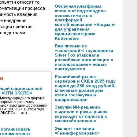
льятти относят то,
Облачная платформа
томатизации процесса
moncloud подтвердила
оимость владения
совместимость с
те внедрения
платформой
контейнеризации «Боцман»
зации принятия
для управления
средствами.
мультикластерами
Kubernetes
Вам письмо из
«налоговой»: группировка
Silver Fox атаковала
российские организации с
использованием новых
инструментов
Российский рынок
жи
серверов и СХД в 2025 году
вырос до 280 млрд рублей:
ущей национальной
ключевым драйвером
и «НТИ ЭКСПО»
стали госзакупки и
V Международного форума
цифровизация
нопром» состоялась
ьной выставки достижений
Закупки ИИ-решений
«НТИ ЭКСПО». В этом году
выросли в разы: рынок
И ЭКСПО» — это …
переходит от пилотов к
масштабированию
Эксперт компании
 организовать
«Газинформсервис»
я совместного