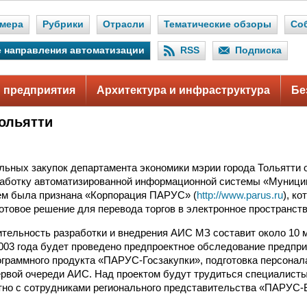
мера
Рубрики
Отрасли
Тематические обзоры
Со
 направления автоматизации
RSS
Подписка
 предприятия
Архитектура и инфраструктура
Бе
Тольятти
ьных закупок департамента экономики мэрии города Тольятти 
работку автоматизированной информационной системы «Муници
ем была признана «Корпорация ПАРУС» (
http://www.parus.ru
), ко
отовое решение для перевода торгов в электронное пространств
ельность разработки и внедрения АИС МЗ составит около 10 
2003 года будет проведено предпроектное обследование предпри
ограммного продукта «ПАРУС-Госзакупки», подготовка персонала
рвой очереди АИС. Над проектом будут трудиться специалист
о с сотрудниками регионального представительства «ПАРУС-В