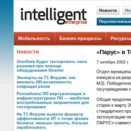
Новости
Но
Перспективные
Мобильность
Бизнес-процессы
Ресурсы
Новости
«Парус» в 
UserGate будет тестировать свои
7 октября 2002 г.
решения при помощи
оборудования Xinertel
Отдел муниципал
конкурса на раз
Эксперты на Т1 Форуме: как
множить ИИ-возможности,
МЗ). Победител
сокращая риски
госучреждению г
Российское ПО виртуализации и
инфраструктурное ПО — наиболее
Общая продолжит
востребованные направления для
сторон к марту 
тестирования
стандартного пр
На Т1 Форуме вывели формулу
эксплуатацию пе
эффективности ИТ с точки зрения
ПАРУС» совместн
бизнеса: меньше тратить, больше
зарабатывать