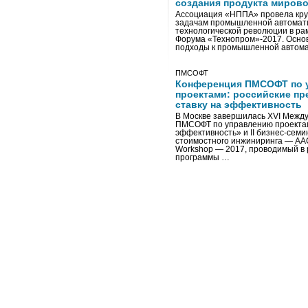
создания продукта мирово
Ассоциация «НППА» провела кру
задачам промышленной автомати
технологической революции в ра
Форума «Технопром»-2017. Осно
подходы к промышленной автома
ПМСОФТ
Конференция ПМСОФТ по 
проектами: российские пр
ставку на эффективность
В Москве завершилась XVI Межд
ПМСОФТ по управлению проекта
эффективность» и II бизнес-сем
стоимостного инжиниринга — AA
Workshop — 2017, проводимый в 
программы …