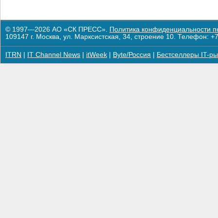
© 1997—2026 АО «СК ПРЕСС».
Политика конфиденциальности п
109147 г. Москва, ул. Марксистская, 34, строение 10. Телефон: +7
ITRN
|
IT Channel News
|
itWeek
|
Byte/Россия
|
Бестселлеры IT-ры