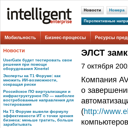
Новости
Номера
Перспективные напр
Мобильность
Бизнес-процессы
Ресурсы пред
Новости
ЭЛСТ замк
UserGate будет тестировать свои
решения при помощи
7 октября 2002
оборудования Xinertel
Эксперты на Т1 Форуме: как
Компания AV
множить ИИ-возможности,
сокращая риски
о завершени
Российское ПО виртуализации и
инфраструктурное ПО — наиболее
автоматиза
востребованные направления для
тестирования
(
http://www.el
На Т1 Форуме вывели формулу
эффективности ИТ с точки зрения
компьютеров
бизнеса: меньше тратить, больше
зарабатывать