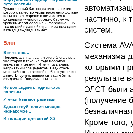
путешествий
автоматизац
Туристический бизнес, за счет развития
которого качество жизни населения должно
повышаться, хорошо вписывается в
частично, к
концепцию «умного города». К тому же
уровень использования информационных
технологий в данной отрасли за последние
систем.
пятнадцать-двадцать лет …
Блог
Система AVA
Вот те два...
механизма д
Поводом для написания этого блога стала
уже вторая в течение года массовая
которыми пр
вирусная эпидемия. И это стало очень
неприятным прецедентом. Ведь столь
масштабных заражений не было уже очень
давно. Впрочем, данная ситуация была
результате в
ожидаемой. Эпидемию вызвали …
ЭЛСТ были а
Не все апдейты одинаково
полезны
(получение б
Утечки бывают разными
Здравствуй, племя младое,
безналичная
незнакомое...
Инновации для сетей X5
Кроме того, 