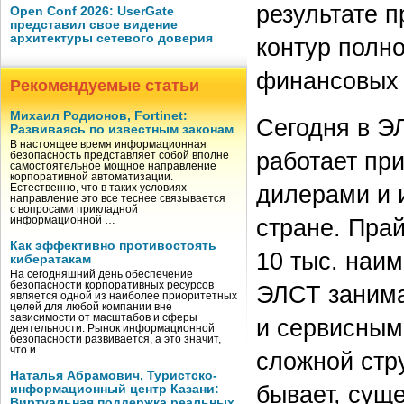
результате 
Open Conf 2026: UserGate
представил свое видение
архитектуры сетевого доверия
контур полн
финансовых 
Рекомендуемые статьи
Михаил Родионов, Fortinet:
Сегодня в Э
Развиваясь по известным законам
В настоящее время информационная
работает пр
безопасность представляет собой вполне
самостоятельное мощное направление
корпоративной автоматизации.
дилерами и 
Естественно, что в таких условиях
направление это все теснее связывается
с вопросами прикладной
стране. Пра
информационной …
Как эффективно противостоять
10 тыс. наи
кибератакам
На сегодняшний день обеспечение
безопасности корпоративных ресурсов
ЭЛСТ занима
является одной из наиболее приоритетных
целей для любой компании вне
зависимости от масштабов и сферы
и сервисным
деятельности. Рынок информационной
безопасности развивается, а это значит,
что и …
сложной стру
Наталья Абрамович, Туристско-
бывает, сущ
информационный центр Казани:
Виртуальная поддержка реальных