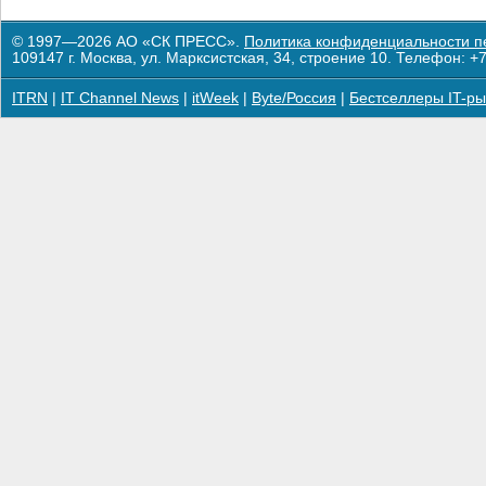
© 1997—2026 АО «СК ПРЕСС».
Политика конфиденциальности п
109147 г. Москва, ул. Марксистская, 34, строение 10. Телефон: +7
ITRN
|
IT Channel News
|
itWeek
|
Byte/Россия
|
Бестселлеры IT-ры