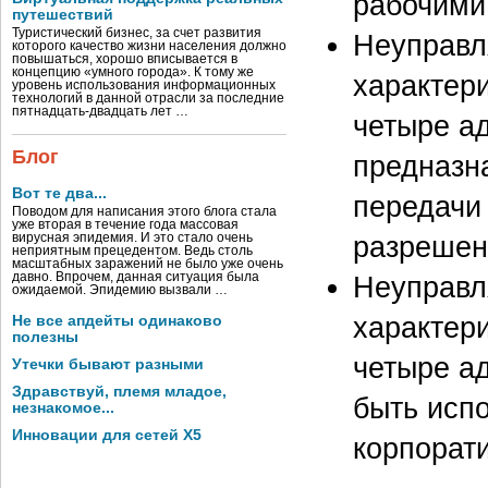
рабочими
путешествий
Туристический бизнес, за счет развития
Неуправл
которого качество жизни населения должно
повышаться, хорошо вписывается в
концепцию «умного города». К тому же
характер
уровень использования информационных
технологий в данной отрасли за последние
пятнадцать-двадцать лет …
четыре а
Блог
предназн
Вот те два...
передачи
Поводом для написания этого блога стала
уже вторая в течение года массовая
разрешен
вирусная эпидемия. И это стало очень
неприятным прецедентом. Ведь столь
масштабных заражений не было уже очень
давно. Впрочем, данная ситуация была
Неуправл
ожидаемой. Эпидемию вызвали …
характер
Не все апдейты одинаково
полезны
четыре а
Утечки бывают разными
Здравствуй, племя младое,
быть исп
незнакомое...
Инновации для сетей X5
корпорати