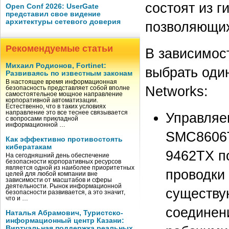
состоят из г
Open Conf 2026: UserGate
представил свое видение
архитектуры сетевого доверия
позволяющих
Рекомендуемые статьи
В зависимос
Михаил Родионов, Fortinet:
выбрать оди
Развиваясь по известным законам
В настоящее время информационная
Networks:
безопасность представляет собой вполне
самостоятельное мощное направление
корпоративной автоматизации.
Естественно, что в таких условиях
направление это все теснее связывается
Управляе
с вопросами прикладной
информационной …
SMC8606T
Как эффективно противостоять
кибератакам
9462TX п
На сегодняшний день обеспечение
безопасности корпоративных ресурсов
является одной из наиболее приоритетных
проводки
целей для любой компании вне
зависимости от масштабов и сферы
деятельности. Рынок информационной
существу
безопасности развивается, а это значит,
что и …
соединен
Наталья Абрамович, Туристско-
информационный центр Казани:
Виртуальная поддержка реальных