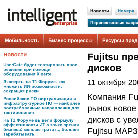
Новости
Номера
Перспективные напр
Мобильность
Бизнес-процессы
Ресурсы пред
Новости
Fujitsu п
UserGate будет тестировать свои
дисков
решения при помощи
оборудования Xinertel
11 октября 200
Эксперты на Т1 Форуме: как
множить ИИ-возможности,
сокращая риски
Компания Fuj
Российское ПО виртуализации и
инфраструктурное ПО — наиболее
рынок новое
востребованные направления для
тестирования
дисков с ув
На Т1 Форуме вывели формулу
эффективности ИТ с точки зрения
Fujitsu MAP
бизнеса: меньше тратить, больше
зарабатывать