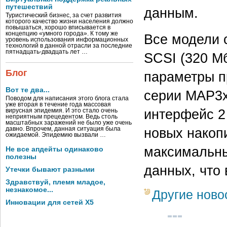
путешествий
данным.
Туристический бизнес, за счет развития
которого качество жизни населения должно
повышаться, хорошо вписывается в
концепцию «умного города». К тому же
Все модели 
уровень использования информационных
технологий в данной отрасли за последние
пятнадцать-двадцать лет …
SCSI (320 Мб
Блог
параметры п
Вот те два...
серии MAP3x
Поводом для написания этого блога стала
уже вторая в течение года массовая
интерфейс 2 
вирусная эпидемия. И это стало очень
неприятным прецедентом. Ведь столь
масштабных заражений не было уже очень
новых накоп
давно. Впрочем, данная ситуация была
ожидаемой. Эпидемию вызвали …
максимальны
Не все апдейты одинаково
полезны
данных, что
Утечки бывают разными
Здравствуй, племя младое,
незнакомое...
Другие ново
Инновации для сетей X5