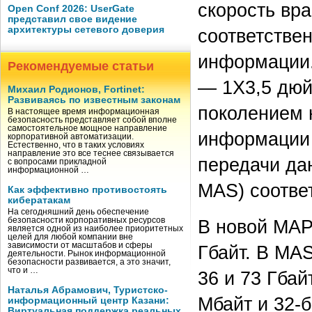
скорость вра
Open Conf 2026: UserGate
представил свое видение
архитектуры сетевого доверия
соответстве
информации.
Рекомендуемые статьи
— 1Х3,5 дюй
Михаил Родионов, Fortinet:
Развиваясь по известным законам
поколением 
В настоящее время информационная
безопасность представляет собой вполне
самостоятельное мощное направление
информации 
корпоративной автоматизации.
Естественно, что в таких условиях
направление это все теснее связывается
передачи да
с вопросами прикладной
информационной …
MAS) соотве
Как эффективно противостоять
кибератакам
На сегодняшний день обеспечение
безопасности корпоративных ресурсов
В новой МАР
является одной из наиболее приоритетных
целей для любой компании вне
зависимости от масштабов и сферы
Гбайт. В MA
деятельности. Рынок информационной
безопасности развивается, а это значит,
что и …
36 и 73 Гба
Наталья Абрамович, Туристско-
Мбайт и 32-
информационный центр Казани:
Виртуальная поддержка реальных