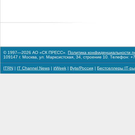
© 1997—2026 АО «СК ПРЕСС».
Политика конфиденциальности п
109147 г. Москва, ул. Марксистская, 34, строение 10. Телефон: +7
ITRN
|
IT Channel News
|
itWeek
|
Byte/Россия
|
Бестселлеры IT-ры