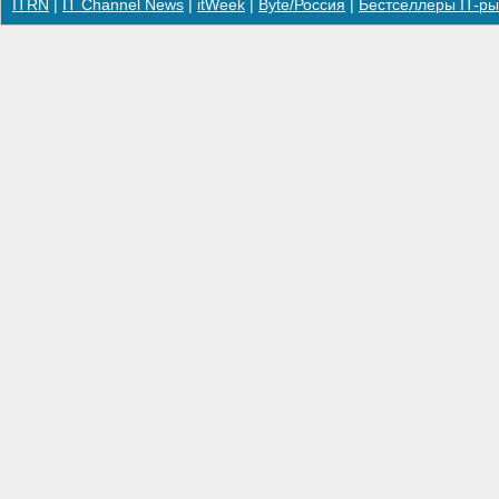
ITRN
|
IT Channel News
|
itWeek
|
Byte/Россия
|
Бестселлеры IT-ры