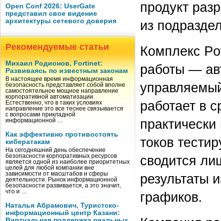
продукт раз
Open Conf 2026: UserGate
представил свое видение
архитектуры сетевого доверия
из подразде
Рекомендуемые статьи
Комплекс Po
Михаил Родионов, Fortinet:
работы — ав
Развиваясь по известным законам
В настоящее время информационная
управляемый
безопасность представляет собой вполне
самостоятельное мощное направление
корпоративной автоматизации.
работает в с
Естественно, что в таких условиях
направление это все теснее связывается
с вопросами прикладной
практически
информационной …
Как эффективно противостоять
токов тести
кибератакам
На сегодняшний день обеспечение
безопасности корпоративных ресурсов
сводится ли
является одной из наиболее приоритетных
целей для любой компании вне
зависимости от масштабов и сферы
результаты 
деятельности. Рынок информационной
безопасности развивается, а это значит,
что и …
графиков.
Наталья Абрамович, Туристско-
информационный центр Казани:
Виртуальная поддержка реальных