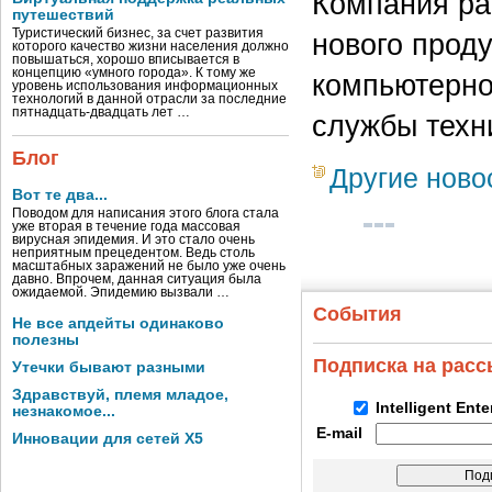
Компания ра
путешествий
Туристический бизнес, за счет развития
нового прод
которого качество жизни населения должно
повышаться, хорошо вписывается в
концепцию «умного города». К тому же
компьютерно
уровень использования информационных
технологий в данной отрасли за последние
пятнадцать-двадцать лет …
службы техн
Блог
Другие ново
Вот те два...
Поводом для написания этого блога стала
уже вторая в течение года массовая
вирусная эпидемия. И это стало очень
неприятным прецедентом. Ведь столь
масштабных заражений не было уже очень
давно. Впрочем, данная ситуация была
ожидаемой. Эпидемию вызвали …
События
Не все апдейты одинаково
полезны
Подписка на рас
Утечки бывают разными
Здравствуй, племя младое,
Intelligent Ent
незнакомое...
E-mail
Инновации для сетей X5