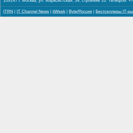
109147 г. Москва, ул. Марксистская, 34, строение 10. Телефон: +7
ITRN
|
IT Channel News
|
itWeek
|
Byte/Россия
|
Бестселлеры IT-ры