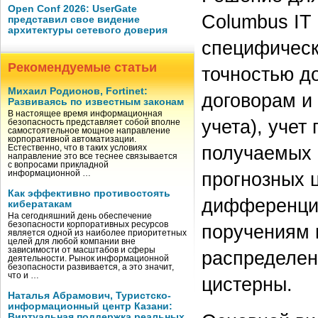
Open Conf 2026: UserGate
Columbus IT 
представил свое видение
архитектуры сетевого доверия
специфическ
Рекомендуемые статьи
точностью до
Михаил Родионов, Fortinet:
договорам и
Развиваясь по известным законам
В настоящее время информационная
учета), учет
безопасность представляет собой вполне
самостоятельное мощное направление
корпоративной автоматизации.
получаемых 
Естественно, что в таких условиях
направление это все теснее связывается
с вопросами прикладной
прогнозных ц
информационной …
Как эффективно противостоять
дифференцир
кибератакам
На сегодняшний день обеспечение
безопасности корпоративных ресурсов
поручениям 
является одной из наиболее приоритетных
целей для любой компании вне
зависимости от масштабов и сферы
распределен
деятельности. Рынок информационной
безопасности развивается, а это значит,
что и …
цистерны.
Наталья Абрамович, Туристско-
информационный центр Казани:
Виртуальная поддержка реальных