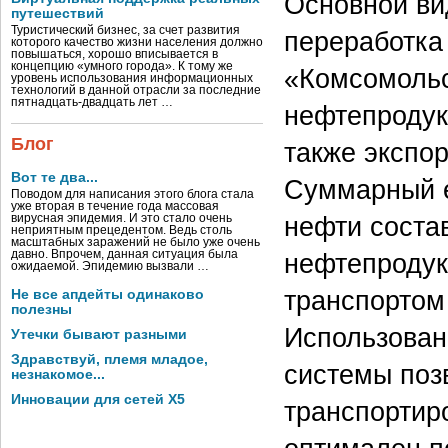
Основной ви
путешествий
Туристический бизнес, за счет развития
переработка
которого качество жизни населения должно
повышаться, хорошо вписывается в
концепцию «умного города». К тому же
«Комсомольс
уровень использования информационных
технологий в данной отрасли за последние
пятнадцать-двадцать лет …
нефтепродукт
Блог
также экспор
Вот те два...
Суммарный 
Поводом для написания этого блога стала
уже вторая в течение года массовая
нефти состав
вирусная эпидемия. И это стало очень
неприятным прецедентом. Ведь столь
масштабных заражений не было уже очень
давно. Впрочем, данная ситуация была
нефтепродук
ожидаемой. Эпидемию вызвали …
транспортом
Не все апдейты одинаково
полезны
Использован
Утечки бывают разными
Здравствуй, племя младое,
системы позв
незнакомое...
Инновации для сетей X5
транспортир