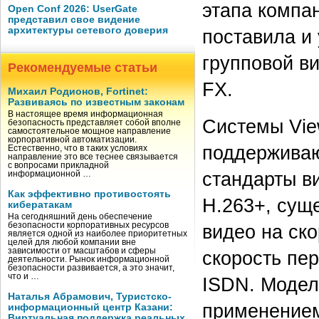
этапа компан
Open Conf 2026: UserGate
представил свое видение
архитектуры сетевого доверия
поставила и
групповой в
Рекомендуемые статьи
FX.
Михаил Родионов, Fortinet:
Развиваясь по известным законам
В настоящее время информационная
Системы View
безопасность представляет собой вполне
самостоятельное мощное направление
корпоративной автоматизации.
поддерживаю
Естественно, что в таких условиях
направление это все теснее связывается
с вопросами прикладной
стандарты в
информационной …
Как эффективно противостоять
H.263+, сущ
кибератакам
На сегодняшний день обеспечение
безопасности корпоративных ресурсов
видео на ск
является одной из наиболее приоритетных
целей для любой компании вне
зависимости от масштабов и сферы
скорость пер
деятельности. Рынок информационной
безопасности развивается, а это значит,
что и …
ISDN. Модел
Наталья Абрамович, Туристско-
применением 
информационный центр Казани:
Виртуальная поддержка реальных