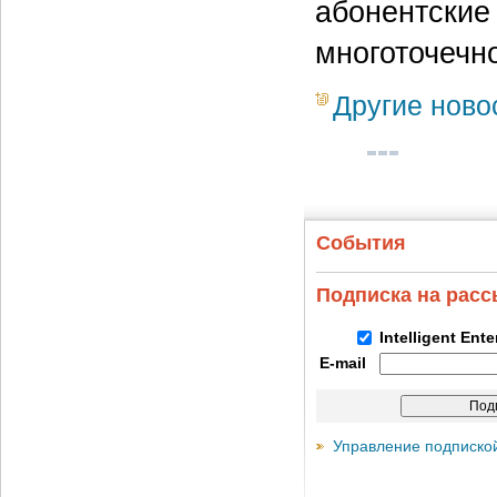
абонентские 
многоточечн
Другие ново
События
Подписка на рас
Intelligent Ent
E-mail
Управление подписко