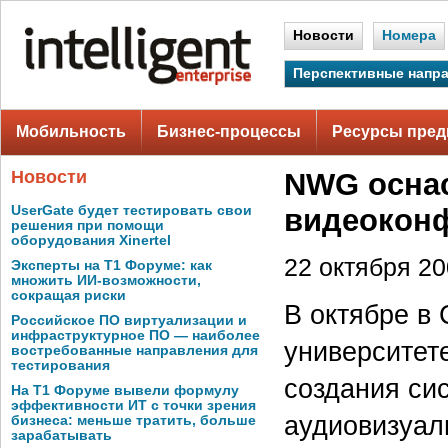
Новости
Номера
Перспективные напр
Мобильность
Бизнес-процессы
Ресурсы пред
Новости
NWG оснас
UserGate будет тестировать свои
видеокон
решения при помощи
оборудования Xinertel
22 октября 200
Эксперты на Т1 Форуме: как
множить ИИ-возможности,
сокращая риски
В октябре в
Российское ПО виртуализации и
инфраструктурное ПО — наиболее
университет
востребованные направления для
тестирования
создания си
На Т1 Форуме вывели формулу
эффективности ИТ с точки зрения
аудиовизуал
бизнеса: меньше тратить, больше
зарабатывать