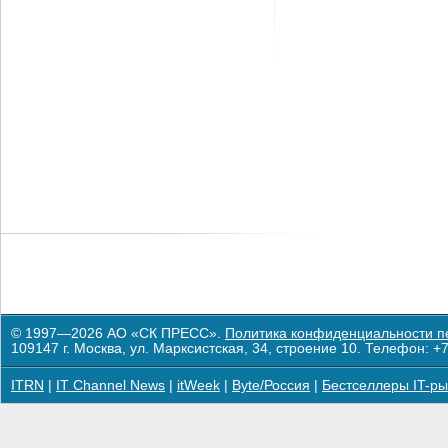
© 1997—2026 АО «СК ПРЕСС».
Политика конфиденциальности п
109147 г. Москва, ул. Марксистская, 34, строение 10. Телефон: +7
ITRN
|
IT Channel News
|
itWeek
|
Byte/Россия
|
Бестселлеры IT-ры