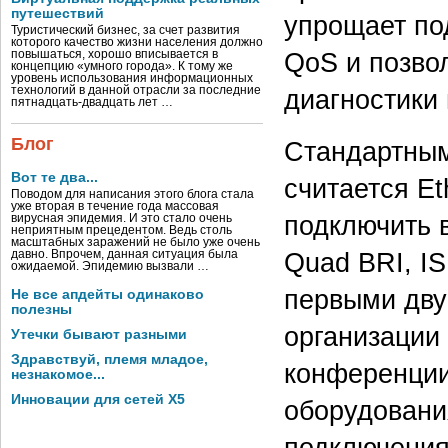
путешествий
упрощает по
Туристический бизнес, за счет развития
которого качество жизни населения должно
QoS и позво
повышаться, хорошо вписывается в
концепцию «умного города». К тому же
уровень использования информационных
технологий в данной отрасли за последние
диагностики
пятнадцать-двадцать лет …
Блог
Стандартным
Вот те два...
считается Et
Поводом для написания этого блога стала
уже вторая в течение года массовая
подключить 
вирусная эпидемия. И это стало очень
неприятным прецедентом. Ведь столь
масштабных заражений не было уже очень
Quad BRI, I
давно. Впрочем, данная ситуация была
ожидаемой. Эпидемию вызвали …
первыми дву
Не все апдейты одинаково
полезны
организации
Утечки бывают разными
Здравствуй, племя младое,
конференции
незнакомое...
Инновации для сетей X5
оборудовани
подключения