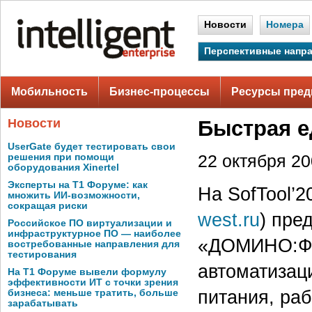
Новости
Номера
Перспективные напр
Мобильность
Бизнес-процессы
Ресурсы пред
Новости
Быстрая е
UserGate будет тестировать свои
решения при помощи
22 октября 200
оборудования Xinertel
Эксперты на Т1 Форуме: как
На SofTool’
множить ИИ-возможности,
сокращая риски
west.ru
) пре
Российское ПО виртуализации и
инфраструктурное ПО — наиболее
«ДОМИНО:Фа
востребованные направления для
тестирования
автоматизац
На Т1 Форуме вывели формулу
эффективности ИТ с точки зрения
питания, ра
бизнеса: меньше тратить, больше
зарабатывать