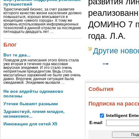
развития ли
путешествий
Туристический бизнес, за счет развития
реализованн
которого качество жизни населения должно
повышаться, хорошо вписывается в
концепцию «умного города». К тому же
ДОМИНО 7 по
уровень использования информационных
технологий в данной отрасли за последние
пятнадцать-двадцать лет …
года. Л.А.
Блог
Другие ново
Вот те два...
Поводом для написания этого блога стала
уже вторая в течение года массовая
вирусная эпидемия. И это стало очень
неприятным прецедентом. Ведь столь
масштабных заражений не было уже очень
давно. Впрочем, данная ситуация была
ожидаемой. Эпидемию вызвали …
События
Не все апдейты одинаково
полезны
Подписка на рас
Утечки бывают разными
Здравствуй, племя младое,
Intelligent Ent
незнакомое...
E-mail
Инновации для сетей X5