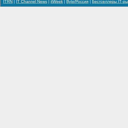
ITRN
|
IT Channel News
|
itWeek
|
Byte/Россия
|
Бестселлеры IT-ры