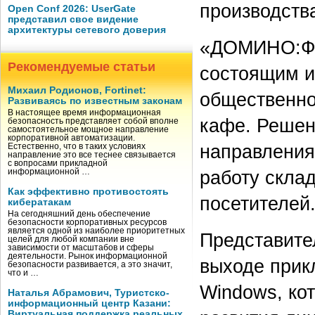
производств
Open Conf 2026: UserGate
представил свое видение
архитектуры сетевого доверия
«ДОМИНО:Фас
Рекомендуемые статьи
состоящим и
Михаил Родионов, Fortinet:
общественно
Развиваясь по известным законам
В настоящее время информационная
кафе. Решен
безопасность представляет собой вполне
самостоятельное мощное направление
корпоративной автоматизации.
направления
Естественно, что в таких условиях
направление это все теснее связывается
с вопросами прикладной
работу скла
информационной …
Как эффективно противостоять
посетителей
кибератакам
На сегодняшний день обеспечение
безопасности корпоративных ресурсов
является одной из наиболее приоритетных
Представите
целей для любой компании вне
зависимости от масштабов и сферы
деятельности. Рынок информационной
выходе при
безопасности развивается, а это значит,
что и …
Windows, ко
Наталья Абрамович, Туристско-
информационный центр Казани:
Виртуальная поддержка реальных