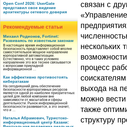
связан с др
Open Conf 2026: UserGate
представил свое видение
архитектуры сетевого доверия
«Управление
предприятия
Рекомендуемые статьи
численность
Михаил Родионов, Fortinet:
Развиваясь по известным законам
нескольких 
В настоящее время информационная
безопасность представляет собой вполне
самостоятельное мощное направление
возможности
корпоративной автоматизации.
Естественно, что в таких условиях
направление это все теснее связывается
процесс раб
с вопросами прикладной
информационной …
соискателям 
Как эффективно противостоять
кибератакам
выхода на п
На сегодняшний день обеспечение
безопасности корпоративных ресурсов
является одной из наиболее приоритетных
можно вести 
целей для любой компании вне
зависимости от масштабов и сферы
деятельности. Рынок информационной
безопасности развивается, а это значит,
также оптим
что и …
структуру пр
Наталья Абрамович, Туристско-
информационный центр Казани:
Виртуальная поддержка реальных