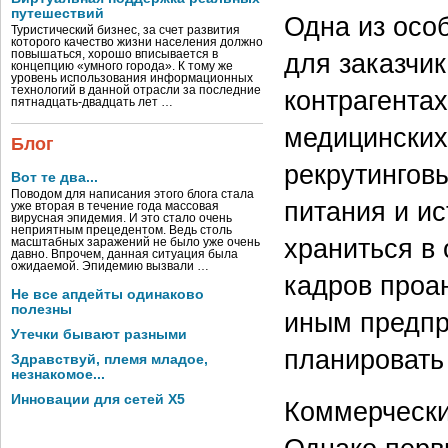
путешествий
Одна из осо
Туристический бизнес, за счет развития
которого качество жизни населения должно
повышаться, хорошо вписывается в
для заказчи
концепцию «умного города». К тому же
уровень использования информационных
технологий в данной отрасли за последние
контрагентах
пятнадцать-двадцать лет …
медицинских
Блог
рекрутингов
Вот те два...
Поводом для написания этого блога стала
питания и и
уже вторая в течение года массовая
вирусная эпидемия. И это стало очень
неприятным прецедентом. Ведь столь
храниться в 
масштабных заражений не было уже очень
давно. Впрочем, данная ситуация была
ожидаемой. Эпидемию вызвали …
кадров проа
Не все апдейты одинаково
полезны
иным предпр
Утечки бывают разными
планировать
Здравствуй, племя младое,
незнакомое...
Инновации для сетей X5
Коммерчески