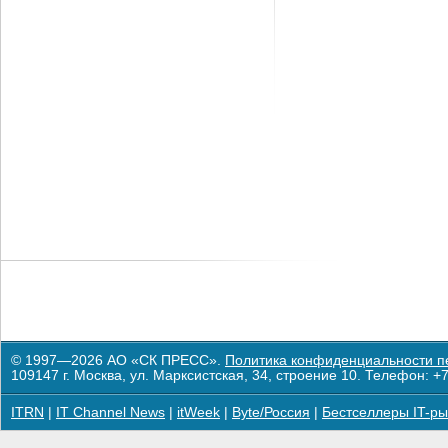
© 1997—2026 АО «СК ПРЕСС».
Политика конфиденциальности п
109147 г. Москва, ул. Марксистская, 34, строение 10. Телефон: +7
ITRN
|
IT Channel News
|
itWeek
|
Byte/Россия
|
Бестселлеры IT-ры