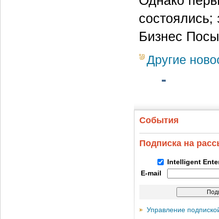
Однако перв
состоялись;
Бизнес Посы
Другие ново
События
Подписка на рас
Intelligent Ent
E-mail
Управление подписко