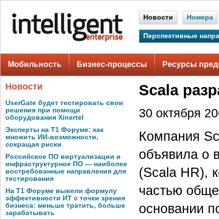
Новости
Номера
Перспективные напр
Мобильность
Бизнес-процессы
Ресурсы пред
Новости
Scala раз
UserGate будет тестировать свои
решения при помощи
30 октября 200
оборудования Xinertel
Эксперты на Т1 Форуме: как
Компания Sca
множить ИИ-возможности,
сокращая риски
объявила о 
Российское ПО виртуализации и
инфраструктурное ПО — наиболее
(Scala HR), 
востребованные направления для
тестирования
частью обще
На Т1 Форуме вывели формулу
эффективности ИТ с точки зрения
основании по
бизнеса: меньше тратить, больше
зарабатывать