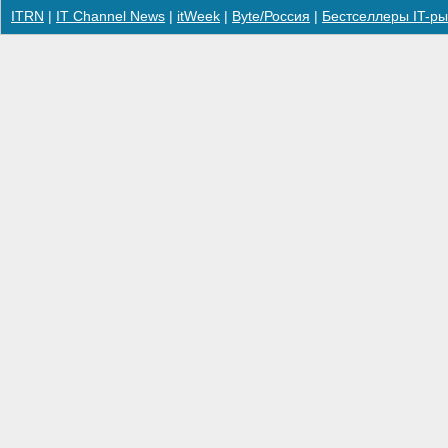
ITRN
|
IT Channel News
|
itWeek
|
Byte/Россия
|
Бестселлеры IT-ры