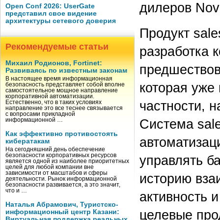
дилеров Nov
Open Conf 2026: UserGate
представил свое видение
архитектуры сетевого доверия
Продукт sal
Рекомендуемые статьи
разработка 
Михаил Родионов, Fortinet:
предшествов
Развиваясь по известным законам
В настоящее время информационная
которая уже
безопасность представляет собой вполне
самостоятельное мощное направление
корпоративной автоматизации.
частности, 
Естественно, что в таких условиях
направление это все теснее связывается
с вопросами прикладной
Система sal
информационной …
Как эффективно противостоять
автоматизац
кибератакам
На сегодняшний день обеспечение
безопасности корпоративных ресурсов
управлять ба
является одной из наиболее приоритетных
целей для любой компании вне
зависимости от масштабов и сферы
историю вза
деятельности. Рынок информационной
безопасности развивается, а это значит,
что и …
активность и
Наталья Абрамович, Туристско-
целевые про
информационный центр Казани:
Виртуальная поддержка реальных