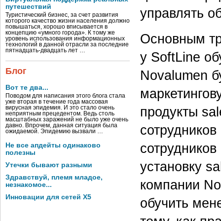
путешествий
управлять о
Туристический бизнес, за счет развития
которого качество жизни населения должно
повышаться, хорошо вписывается в
концепцию «умного города». К тому же
Основным тр
уровень использования информационных
технологий в данной отрасли за последние
пятнадцать-двадцать лет …
у SoftLine о
Блог
Novalumen б
Вот те два...
маркетингов
Поводом для написания этого блога стала
уже вторая в течение года массовая
продукты sal
вирусная эпидемия. И это стало очень
неприятным прецедентом. Ведь столь
масштабных заражений не было уже очень
давно. Впрочем, данная ситуация была
сотрудников 
ожидаемой. Эпидемию вызвали …
сотрудников 
Не все апдейты одинаково
полезны
установку sa
Утечки бывают разными
Здравствуй, племя младое,
компании No
незнакомое...
Инновации для сетей X5
обучить мен