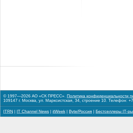
© 1997—2026 АО «СК ПРЕСС».
Политика конфиденциальности п
109147 г. Москва, ул. Марксистская, 34, строение 10. Телефон: +7
ITRN
|
IT Channel News
|
itWeek
|
Byte/Россия
|
Бестселлеры IT-ры