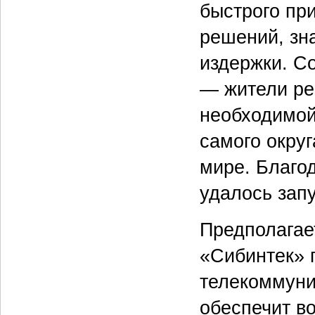
быстрого пр
решений, зн
издержки. С
— жители ре
необходимой
самого округ
мире. Благо
удалось зап
Предполагает
«Сибинтек» 
телекоммуни
обеспечит в