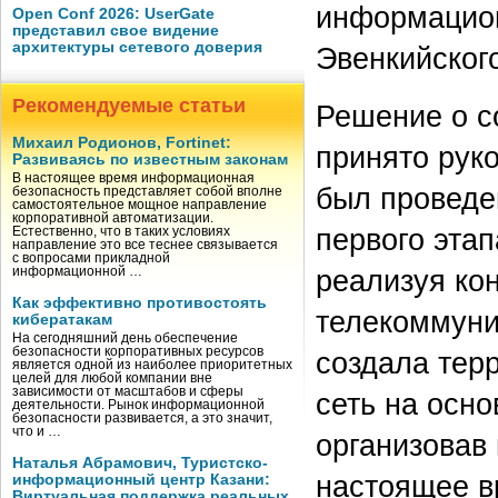
информацио
Open Conf 2026: UserGate
представил свое видение
архитектуры сетевого доверия
Эвенкийског
Рекомендуемые статьи
Решение о с
Михаил Родионов, Fortinet:
принято руко
Развиваясь по известным законам
В настоящее время информационная
был проведе
безопасность представляет собой вполне
самостоятельное мощное направление
корпоративной автоматизации.
первого этап
Естественно, что в таких условиях
направление это все теснее связывается
с вопросами прикладной
реализуя ко
информационной …
Как эффективно противостоять
телекоммуни
кибератакам
На сегодняшний день обеспечение
безопасности корпоративных ресурсов
создала тер
является одной из наиболее приоритетных
целей для любой компании вне
зависимости от масштабов и сферы
сеть на осн
деятельности. Рынок информационной
безопасности развивается, а это значит,
что и …
организовав 
Наталья Абрамович, Туристско-
настоящее в
информационный центр Казани:
Виртуальная поддержка реальных