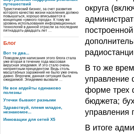
путешествий
округа (вклю
Туристический бизнес, за счет развития
которого качество жизни населения должно
повышаться, хорошо вписывается в
администрат
концепцию «умного города». К тому же
уровень использования информационных
технологий в данной отрасли за последние
построенной
пятнадцать-двадцать лет …
дополнитель
Блог
радиостанци
Вот те два...
Поводом для написания этого блога стала
уже вторая в течение года массовая
В то же вре
вирусная эпидемия. И это стало очень
неприятным прецедентом. Ведь столь
масштабных заражений не было уже очень
давно. Впрочем, данная ситуация была
управление 
ожидаемой. Эпидемию вызвали …
форме трех 
Не все апдейты одинаково
полезны
бюджета; бух
Утечки бывают разными
Здравствуй, племя младое,
управления 
незнакомое...
Инновации для сетей X5
В итоге адм