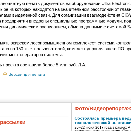
лноцветную печать документов на оборудовании Ultra Electroni
тыре из которых находятся на значительном расстоянии от главн
лами выделенной связи. Для организации взаимодействия СКУ
а предприятии внедрены специальные программные модули, п
ния динамическим расписанием, обмена данными с системой SA
Сыктывкарском лесопромышленном комплексе» система контрол
тана на 150 тыс. пользователей, комплект управляющего ПО п
очих мест операторов системы.
 проекта составила более 5 млн руб. Л.А.
Версия для печати
Фото/Видеорепорта
Состоялась премьера вед
 рассылки
технологической выставк
20–22 июня 2017 года в рамках 