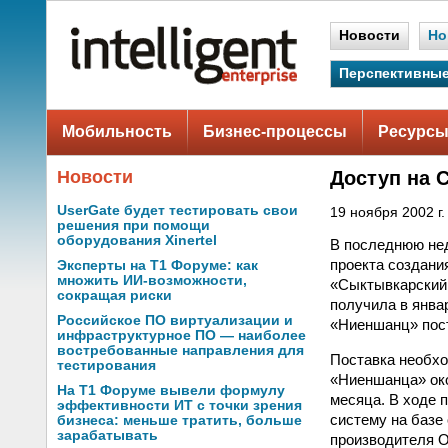
Новости
Но
Перспективные
Мобильность
Бизнес-процессы
Ресурсы
Новости
Доступ на 
UserGate будет тестировать свои
19 ноября 2002 г.
решения при помощи
оборудования Xinertel
В последнюю не
проекта создани
Эксперты на Т1 Форуме: как
множить ИИ-возможности,
«Сыктывкарский
сокращая риски
получила в январ
Российское ПО виртуализации и
«Ниеншанц» пост
инфраструктурное ПО — наиболее
востребованные направления для
Поставка необхо
тестирования
«Ниеншанца» око
На Т1 Форуме вывели формулу
месяца. В ходе 
эффективности ИТ с точки зрения
систему на базе
бизнеса: меньше тратить, больше
зарабатывать
производителя О