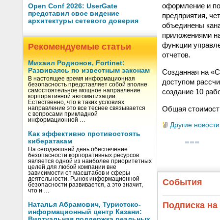
оформление и по
Open Conf 2026: UserGate
представил свое видение
предприятия, че
архитектуры сетевого доверия
объединены кана
приложениями н
функции управле
Рекомендуемые статьи
отчетов.
Михаил Родионов, Fortinet:
Развиваясь по известным законам
Созданная на «
В настоящее время информационная
доступом рассчи
безопасность представляет собой вполне
создание 10 раб
самостоятельное мощное направление
корпоративной автоматизации.
Естественно, что в таких условиях
Общая стоимость
направление это все теснее связывается
с вопросами прикладной
информационной …
Другие новости
Как эффективно противостоять
кибератакам
На сегодняшний день обеспечение
безопасности корпоративных ресурсов
является одной из наиболее приоритетных
целей для любой компании вне
зависимости от масштабов и сферы
деятельности. Рынок информационной
События
безопасности развивается, а это значит,
что и …
Подписка на
Наталья Абрамович, Туристско-
информационный центр Казани:
Виртуальная поддержка реальных