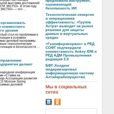
нопром» состоялась
предложила инструмент,
ьной выставки достижений
оценивающий
«НТИ ЭКСПО». В этом году
безопасность ИИ
И ЭКСПО» — это …
Технологическая синергия
и операционная
эффективность: «Группа
 организовать
Астра» выводит на рынок
я совместного
решение для защиты
го уровня
данных в виртуальных
глый стол по проблемам и
средах
зации в условиях
мках деловой программы
«Газинформсервис» и РЕД
вные технологические
тизации и безопасности …
СОФТ подтвердили
совместимость Ankey IDM и
РЕД АДМ Промышленная
редакция 2.0
управлению
едприятия делают
БФТ-Холдинг
модернизировал
ународная конференция
информационную систему
ми «Ставка на
Алтайкрайимущества
инар Ассоциации развития
CE Moscow Spring
рамках деловой
Мы в социальных
сетях