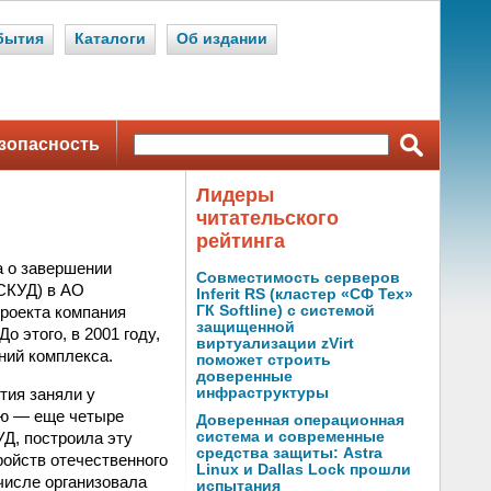
бытия
Каталоги
Об издании
зопасность
Лидеры
читательского
рейтинга
а о завершении
Совместимость серверов
(СКУД) в АО
Inferit RS (кластер «СФ Тех»
роекта компания
ГК Softline) с системой
защищенной
 этого, в 2001 году,
виртуализации zVirt
ний комплекса.
поможет строить
доверенные
тия заняли у
инфраструктуры
ию — еще четыре
Доверенная операционная
Д, построила эту
система и современные
средства защиты: Astra
ройств отечественного
Linux и Dallas Lock прошли
числе организовала
испытания