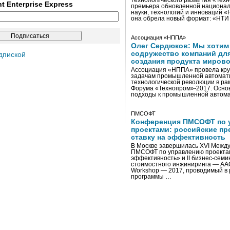
технологического развития «Тех
ent Enterprise Express
премьера обновленной национал
науки, технологий и инноваций 
она обрела новый формат: «НТ
Ассоциация «НППА»
Олег Сердюков: Мы хотим
содружество компаний дл
дпиской
создания продукта мирово
Ассоциация «НППА» провела кру
задачам промышленной автомати
технологической революции в ра
Форума «Технопром»-2017. Осно
подходы к промышленной автома
ПМСОФТ
Конференция ПМСОФТ по 
проектами: российские пр
ставку на эффективность
В Москве завершилась XVI Межд
ПМСОФТ по управлению проекта
эффективность» и II бизнес-сем
стоимостного инжиниринга — AA
Workshop — 2017, проводимый в 
программы …