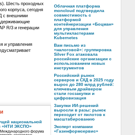
cs). Шесть проходных
Облачная платформа
ого корпуса, сегодня
moncloud подтвердила
Д с внешними
совместимость с
платформой
оддерживающие
контейнеризации «Боцман»
P R/3 и генерации
для управления
мультикластерами
Kubernetes
я и управления
Вам письмо из
редусматривает
«налоговой»: группировка
Silver Fox атаковала
российские организации с
использованием новых
инструментов
Российский рынок
серверов и СХД в 2025 году
вырос до 280 млрд рублей:
ключевым драйвером
стали госзакупки и
цифровизация
Закупки ИИ-решений
выросли в разы: рынок
жи
переходит от пилотов к
масштабированию
ущей национальной
и «НТИ ЭКСПО»
Эксперт компании
«Газинформсервис»
V Международного форума