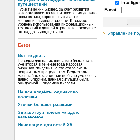
Intellig
путешествий
Туристический бизнес, за счет развития
E-mail
которого качество жизни населения должно
повышаться, хорошо вписывается в
концепцию «умного города». К тому же
уровень использования информационных
технологий в данной отрасли за последние
пятнадцать-двадцать лет …
Управление по
Блог
Вот те два...
Поводом для написания этого блога стала
уже вторая в течение года массовая
вирусная эпидемия. И это стало очень
неприятным прецедентом. Ведь столь
масштабных заражений не было уже очень
давно. Впрочем, данная ситуация была
ожидаемой. Эпидемию вызвали …
Не все апдейты одинаково
полезны
Утечки бывают разными
Здравствуй, племя младое,
незнакомое...
Инновации для сетей X5