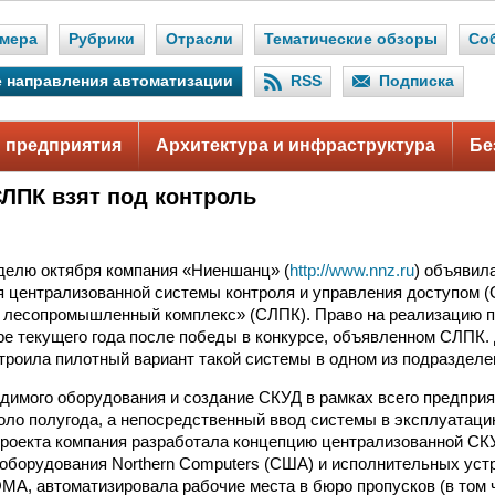
мера
Рубрики
Отрасли
Тематические обзоры
Со
 направления автоматизации
RSS
Подписка
 предприятия
Архитектура и инфраструктура
Бе
СЛПК взят под контроль
делю октября компания «Ниеншанц» (
http://www.nnz.ru
) объявил
я централизованной системы контроля и управления доступом 
 лесопромышленный комплекс» (СЛПК). Право на реализацию п
е текущего года после победы в конкурсе, объявленном СЛПК. До
роила пилотный вариант такой системы в одном из подразделе
димого оборудования и создание СКУД в рамках всего предприя
ло полугода, а непосредственный ввод системы в эксплуатац
проекта компания разработала концепцию централизованной СКУ
 оборудования Northern Computers (США) и исполнительных уст
МА, автоматизировала рабочие места в бюро пропусков (в том 