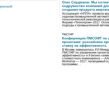
Олег Сердюков: Мы хотим
содружество компаний дл
дпиской
создания продукта мирово
Ассоциация «НППА» провела кру
задачам промышленной автомати
технологической революции в ра
Форума «Технопром»-2017. Осно
подходы к промышленной автома
ПМСОФТ
Конференция ПМСОФТ по 
проектами: российские пр
ставку на эффективность
В Москве завершилась XVI Межд
ПМСОФТ по управлению проекта
эффективность» и II бизнес-сем
стоимостного инжиниринга — AA
Workshop — 2017, проводимый в 
программы …