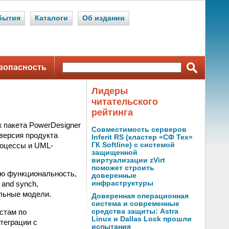
бытия
Каталоги
Об издании
зопасность
Лидеры
читательского
рейтинга
ж пакета PowerDesigner
Совместимость серверов
версия продукта
Inferit RS (кластер «СФ Тех»
роцессы и UML-
ГК Softline) с системой
защищенной
виртуализации zVirt
поможет строить
ую функциональность,
доверенные
 and synch,
инфраструктуры
льные модели.
Доверенная операционная
система и современные
стам по
средства защиты: Astra
Linux и Dallas Lock прошли
теграции с
испытания