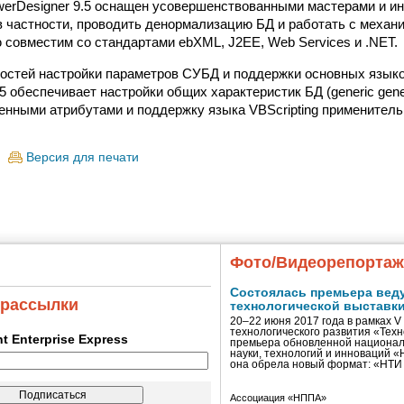
werDesigner 9.5 оснащен усовершенствованными мастерами и и
 частности, проводить денормализацию БД и работать с механиз
 совместим со стандартами ebXML, J2EE, Web Services и .NET.
стей настройки параметров СУБД и поддержки основных языко
5 обеспечивает настройки общих характеристик БД (generic generat
енными атрибутами и поддержку языка VBScripting применитель
Версия для печати
Фото/Видеорепорта
Состоялась премьера вед
 рассылки
технологической выставк
20–22 июня 2017 года в рамках 
технологического развития «Тех
ent Enterprise Express
премьера обновленной национал
науки, технологий и инноваций 
она обрела новый формат: «НТ
Ассоциация «НППА»