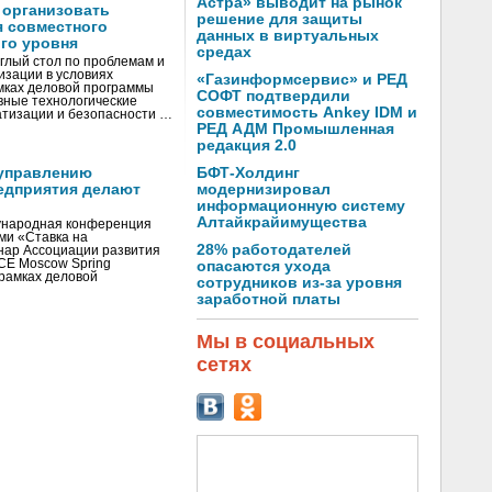
Астра» выводит на рынок
 организовать
решение для защиты
я совместного
данных в виртуальных
го уровня
средах
глый стол по проблемам и
зации в условиях
«Газинформсервис» и РЕД
мках деловой программы
СОФТ подтвердили
вные технологические
совместимость Ankey IDM и
тизации и безопасности …
РЕД АДМ Промышленная
редакция 2.0
управлению
БФТ-Холдинг
едприятия делают
модернизировал
информационную систему
Алтайкрайимущества
ународная конференция
ми «Ставка на
28% работодателей
инар Ассоциации развития
CE Moscow Spring
опасаются ухода
рамках деловой
сотрудников из-за уровня
заработной платы
Мы в социальных
сетях