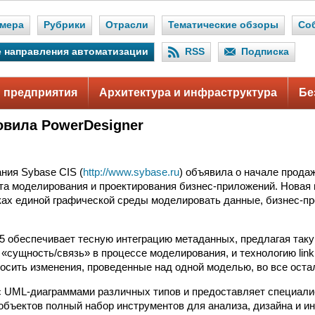
мера
Рубрики
Отрасли
Тематические обзоры
Со
 направления автоматизации
RSS
Подписка
 предприятия
Архитектура и инфраструктура
Бе
овила PowerDesigner
ния Sybase CIS (
http://www.sybase.ru
) объявила о начале прода
та моделирования и проектирования бизнес-приложений. Новая 
ках единой графической среды моделировать данные, бизнес-п
.5 обеспечивает тесную интеграцию метаданных, предлагая так
«сущность/связь» в процессе моделирования, и технологию link
сить изменения, проведенные над одной моделью, во все оста
с UML-диаграммами различных типов и предоставляет специали
бъектов полный набор инструментов для анализа, дизайна и ин