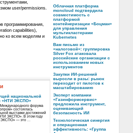
нструментами,
Облачная платформа
мом user/permissions.
moncloud подтвердила
совместимость с
платформой
в программирования,
контейнеризации «Боцман»
для управления
ion capabilities),
мультикластерами
но ко всем моделям и
Kubernetes
Вам письмо из
«налоговой»: группировка
Silver Fox атаковала
российские организации с
использованием новых
инструментов
Закупки ИИ-решений
выросли в разы: рынок
переходит от пилотов к
жи
масштабированию
Эксперт компании
ущей национальной
«Газинформсервис»
и «НТИ ЭКСПО»
предложила инструмент,
V Международного форума
оценивающий
нопром» состоялась
безопасность ИИ
ьной выставки достижений
«НТИ ЭКСПО». В этом году
И ЭКСПО» — это …
Технологическая синергия
и операционная
эффективность: «Группа