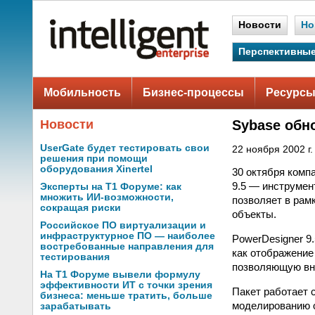
Новости
Но
Перспективные
Мобильность
Бизнес-процессы
Ресурсы
Новости
Sybase обн
UserGate будет тестировать свои
22 ноября 2002 г.
решения при помощи
оборудования Xinertel
30 октября компа
9.5 — инструмен
Эксперты на Т1 Форуме: как
множить ИИ-возможности,
позволяет в рам
сокращая риски
объекты.
Российское ПО виртуализации и
инфраструктурное ПО — наиболее
PowerDesigner 9
востребованные направления для
как отображение 
тестирования
позволяющую вно
На Т1 Форуме вывели формулу
эффективности ИТ с точки зрения
Пакет работает 
бизнеса: меньше тратить, больше
моделированию о
зарабатывать