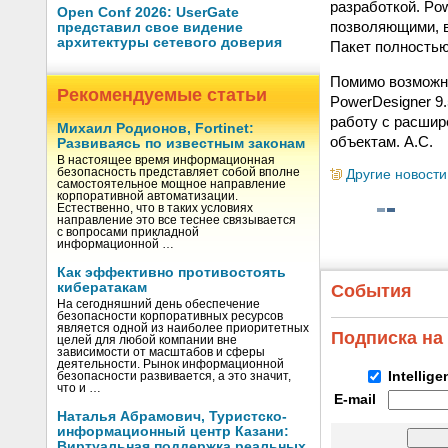
разработкой. Po
Open Conf 2026: UserGate
позволяющими, в
представил свое видение
архитектуры сетевого доверия
Пакет полностью
Помимо возможно
Рекомендуемые статьи
PowerDesigner 9.
работу с расшир
Михаил Родионов, Fortinet:
объектам. А.С.
Развиваясь по известным законам
В настоящее время информационная
безопасность представляет собой вполне
Другие новости
самостоятельное мощное направление
корпоративной автоматизации.
Естественно, что в таких условиях
направление это все теснее связывается
с вопросами прикладной
информационной …
Как эффективно противостоять
кибератакам
События
На сегодняшний день обеспечение
безопасности корпоративных ресурсов
является одной из наиболее приоритетных
Подписка на
целей для любой компании вне
зависимости от масштабов и сферы
деятельности. Рынок информационной
Intellig
безопасности развивается, а это значит,
что и …
E-mail
Наталья Абрамович, Туристско-
информационный центр Казани:
Виртуальная поддержка реальных