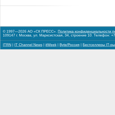
© 1997—2026 АО «СК ПРЕСС».
Политика конфиденциальности п
109147 г. Москва, ул. Марксистская, 34, строение 10. Телефон: +7
ITRN
|
IT Channel News
|
itWeek
|
Byte/Россия
|
Бестселлеры IT-ры