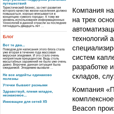
путешествий
Туристический бизнес, за счет развития
Компания на
которого качество жизни населения должно
повышаться, хорошо вписывается в
концепцию «умного города». К тому же
на трех осн
уровень использования информационных
технологий в данной отрасли за последние
пятнадцать-двадцать лет …
автоматизац
Блог
технологий 
Вот те два...
специализир
Поводом для написания этого блога стала
уже вторая в течение года массовая
систем капл
вирусная эпидемия. И это стало очень
неприятным прецедентом. Ведь столь
масштабных заражений не было уже очень
разработке 
давно. Впрочем, данная ситуация была
ожидаемой. Эпидемию вызвали …
складов, слу
Не все апдейты одинаково
полезны
Утечки бывают разными
Компания «П
Здравствуй, племя младое,
незнакомое...
комплексное
Инновации для сетей X5
Beacon прои