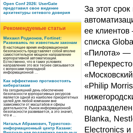
Open Conf 2026: UserGate
За этот срок
представил свое видение
архитектуры сетевого доверия
автоматизац
Рекомендуемые статьи
ее клиентов
Михаил Родионов, Fortinet:
списка Globa
Развиваясь по известным законам
В настоящее время информационная
«Пилота» — 
безопасность представляет собой вполне
самостоятельное мощное направление
корпоративной автоматизации.
«Перекресто
Естественно, что в таких условиях
направление это все теснее связывается
с вопросами прикладной
«Московский
информационной …
Как эффективно противостоять
«Philip Morr
кибератакам
На сегодняшний день обеспечение
безопасности корпоративных ресурсов
нижегородск
является одной из наиболее приоритетных
целей для любой компании вне
зависимости от масштабов и сферы
подразделени
деятельности. Рынок информационной
безопасности развивается, а это значит,
что и …
Blanka, Nest
Наталья Абрамович, Туристско-
Electronics и
информационный центр Казани:
Виртуальная поддержка реальных