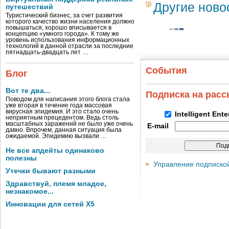
Другие ново
путешествий
Туристический бизнес, за счет развития
которого качество жизни населения должно
повышаться, хорошо вписывается в
концепцию «умного города». К тому же
уровень использования информационных
технологий в данной отрасли за последние
пятнадцать-двадцать лет …
События
Блог
Вот те два...
Подписка на рас
Поводом для написания этого блога стала
уже вторая в течение года массовая
вирусная эпидемия. И это стало очень
Intelligent Ent
неприятным прецедентом. Ведь столь
масштабных заражений не было уже очень
E-mail
давно. Впрочем, данная ситуация была
ожидаемой. Эпидемию вызвали …
Не все апдейты одинаково
полезны
Управление подписко
Утечки бывают разными
Здравствуй, племя младое,
незнакомое...
Инновации для сетей X5