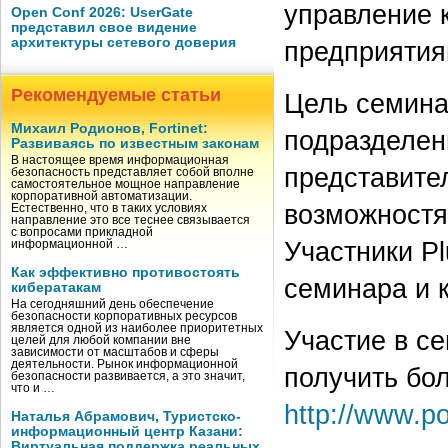
управление 
Open Conf 2026: UserGate
представил свое видение
архитектуры сетевого доверия
предприятия
Рекомендуемые статьи
Цель семина
Михаил Родионов, Fortinet:
подразделен
Развиваясь по известным законам
В настоящее время информационная
представите
безопасность представляет собой вполне
самостоятельное мощное направление
корпоративной автоматизации.
возможностя
Естественно, что в таких условиях
направление это все теснее связывается
с вопросами прикладной
Участники P
информационной …
Как эффективно противостоять
семинара и к
кибератакам
На сегодняшний день обеспечение
безопасности корпоративных ресурсов
является одной из наиболее приоритетных
Участие в с
целей для любой компании вне
зависимости от масштабов и сферы
деятельности. Рынок информационной
получить бо
безопасности развивается, а это значит,
что и …
http://www.po
Наталья Абрамович, Туристско-
информационный центр Казани:
Виртуальная поддержка реальных