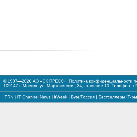
© 1997—2026 АО «СК ПРЕСС».
Политика конфиденциальности п
109147 г. Москва, ул. Марксистская, 34, строение 10. Телефон: +7
ITRN
|
IT Channel News
|
itWeek
|
Byte/Россия
|
Бестселлеры IT-ры