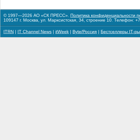
© 1997—2026 АО «СК ПРЕСС».
Политика конфиденциальности п
109147 г. Москва, ул. Марксистская, 34, строение 10. Телефон: +7
ITRN
|
IT Channel News
|
itWeek
|
Byte/Россия
|
Бестселлеры IT-ры