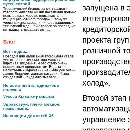
путешествий
запущена в 
Туристический бизнес, за счет развития
которого качество жизни населения должно
повышаться, хорошо вписывается в
интегрирова
концепцию «умного города». К тому же
уровень использования информационных
технологий в данной отрасли за последние
кредиторско
пятнадцать-двадцать лет …
проекта гру
Блог
розничной то
Вот те два...
Поводом для написания этого блога стала
производств
уже вторая в течение года массовая
вирусная эпидемия. И это стало очень
неприятным прецедентом. Ведь столь
производите
масштабных заражений не было уже очень
давно. Впрочем, данная ситуация была
ожидаемой. Эпидемию вызвали …
холод».
Не все апдейты одинаково
полезны
Второй этап
Утечки бывают разными
Здравствуй, племя младое,
автоматизаци
незнакомое...
Инновации для сетей X5
управление 