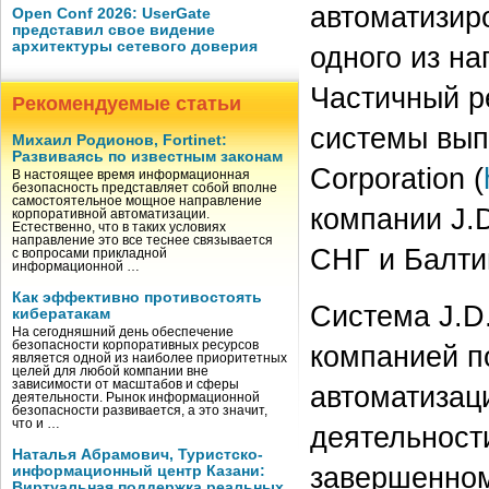
автоматизир
Open Conf 2026: UserGate
представил свое видение
архитектуры сетевого доверия
одного из н
Частичный р
Рекомендуемые статьи
системы вып
Михаил Родионов, Fortinet:
Развиваясь по известным законам
Corporation (
В настоящее время информационная
безопасность представляет собой вполне
самостоятельное мощное направление
компании J.D
корпоративной автоматизации.
Естественно, что в таких условиях
направление это все теснее связывается
СНГ и Балти
с вопросами прикладной
информационной …
Как эффективно противостоять
Система J.D
кибератакам
На сегодняшний день обеспечение
безопасности корпоративных ресурсов
компанией по
является одной из наиболее приоритетных
целей для любой компании вне
зависимости от масштабов и сферы
автоматизаци
деятельности. Рынок информационной
безопасности развивается, а это значит,
что и …
деятельности
Наталья Абрамович, Туристско-
завершенном
информационный центр Казани:
Виртуальная поддержка реальных