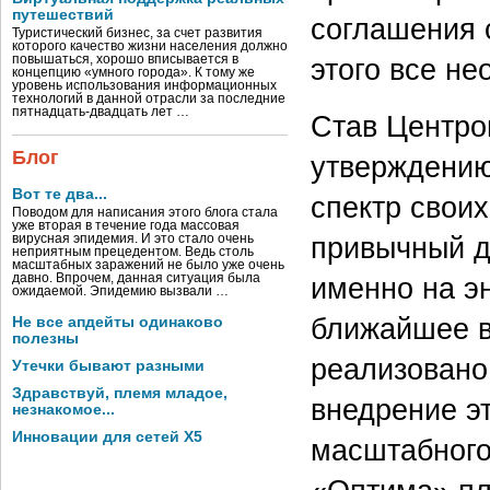
путешествий
соглашения с
Туристический бизнес, за счет развития
которого качество жизни населения должно
повышаться, хорошо вписывается в
этого все н
концепцию «умного города». К тому же
уровень использования информационных
технологий в данной отрасли за последние
пятнадцать-двадцать лет …
Став Центро
Блог
утверждению
Вот те два...
спектр свои
Поводом для написания этого блога стала
уже вторая в течение года массовая
привычный д
вирусная эпидемия. И это стало очень
неприятным прецедентом. Ведь столь
масштабных заражений не было уже очень
давно. Впрочем, данная ситуация была
именно на эн
ожидаемой. Эпидемию вызвали …
ближайшее в
Не все апдейты одинаково
полезны
реализовано
Утечки бывают разными
Здравствуй, племя младое,
внедрение э
незнакомое...
Инновации для сетей X5
масштабного 