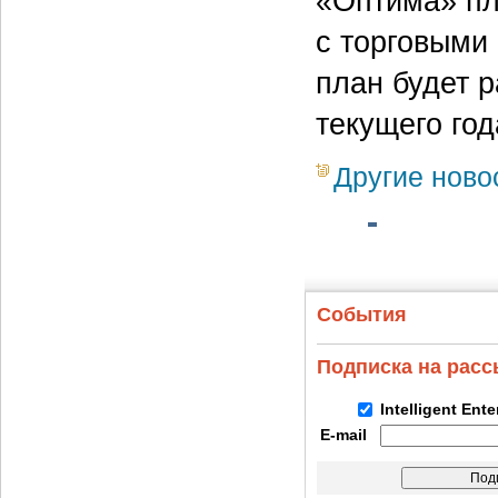
«Оптима» пл
с торговыми
план будет 
текущего год
Другие ново
События
Подписка на рас
Intelligent Ent
E-mail