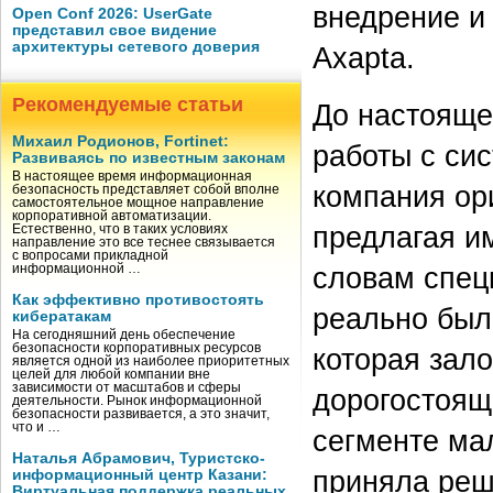
внедрение и
Open Conf 2026: UserGate
представил свое видение
архитектуры сетевого доверия
Axapta.
Рекомендуемые статьи
До настояще
Михаил Родионов, Fortinet:
работы с сис
Развиваясь по известным законам
В настоящее время информационная
компания ор
безопасность представляет собой вполне
самостоятельное мощное направление
корпоративной автоматизации.
предлагая и
Естественно, что в таких условиях
направление это все теснее связывается
с вопросами прикладной
словам спец
информационной …
Как эффективно противостоять
реально был
кибератакам
На сегодняшний день обеспечение
безопасности корпоративных ресурсов
которая зал
является одной из наиболее приоритетных
целей для любой компании вне
зависимости от масштабов и сферы
дорогостоящ
деятельности. Рынок информационной
безопасности развивается, а это значит,
что и …
сегменте ма
Наталья Абрамович, Туристско-
приняла реш
информационный центр Казани:
Виртуальная поддержка реальных