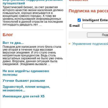
путешествий
Туристический бизнес, за счет развития
Подписка на рас
которого качество жизни населения должно
повышаться, хорошо вписывается в
концепцию «умного города». К тому же
уровень использования информационных
Intelligent Ent
технологий в данной отрасли за последние
пятнадцать-двадцать лет …
E-mail
Блог
Вот те два...
Управление подписко
Поводом для написания этого блога стала
уже вторая в течение года массовая
вирусная эпидемия. И это стало очень
неприятным прецедентом. Ведь столь
масштабных заражений не было уже очень
давно. Впрочем, данная ситуация была
ожидаемой. Эпидемию вызвали …
Не все апдейты одинаково
полезны
Утечки бывают разными
Здравствуй, племя младое,
незнакомое...
Инновации для сетей X5