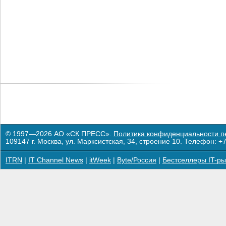
© 1997—2026 АО «СК ПРЕСС».
Политика конфиденциальности п
109147 г. Москва, ул. Марксистская, 34, строение 10. Телефон: +7
ITRN
|
IT Channel News
|
itWeek
|
Byte/Россия
|
Бестселлеры IT-ры