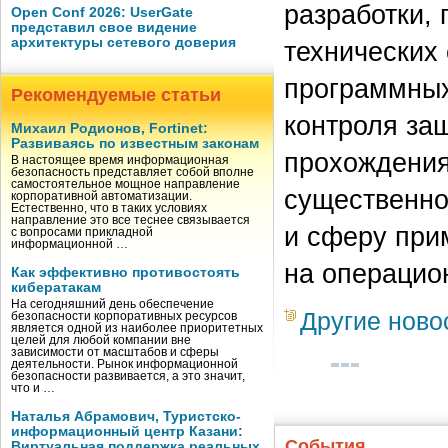
разработки,
Open Conf 2026: UserGate
представил свое видение
архитектуры сетевого доверия
технических
программных
Рекомендуемые статьи
контроля за
Михаил Родионов, Fortinet:
Развиваясь по известным законам
прохождения
В настоящее время информационная
безопасность представляет собой вполне
самостоятельное мощное направление
существенно
корпоративной автоматизации.
Естественно, что в таких условиях
направление это все теснее связывается
и сферу при
с вопросами прикладной
информационной …
на операцио
Как эффективно противостоять
кибератакам
На сегодняшний день обеспечение
Другие ново
безопасности корпоративных ресурсов
является одной из наиболее приоритетных
целей для любой компании вне
зависимости от масштабов и сферы
деятельности. Рынок информационной
безопасности развивается, а это значит,
что и …
Наталья Абрамович, Туристско-
информационный центр Казани:
События
Виртуальная поддержка реальных