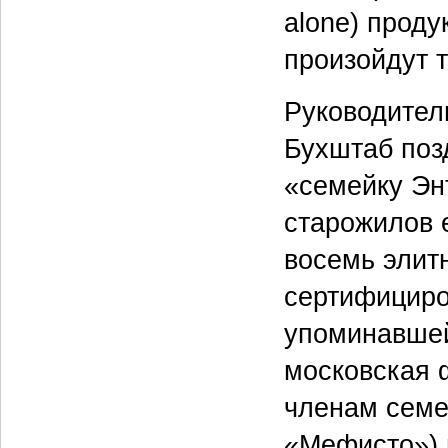
alone) проду
произойдут 
Руководител
Бухштаб поз
«семейку Энт
старожилов 
восемь элитн
сертифициро
упоминавшей
московская 
членам семе
«Мефисто») 