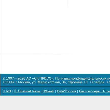
© 1997—2026 АО «СК ПРЕСС».
Политика конфиденциальности п
109147 г. Москва, ул. Марксистская, 34, строение 10. Телефон: +7
ITRN
|
IT Channel News
|
itWeek
|
Byte/Россия
|
Бестселлеры IT-ры