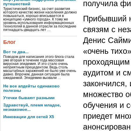
получила фи
путешествий
Туристический бизнес, за счет развития
которого качество жизни населения должно
повышаться, хорошо вписывается в
Прибывший н
концепцию «умного города». К тому же
уровень использования информационных
технологий в данной отрасли за последние
связям с не
пятнадцать-двадцать лет …
Денис Сайми
Блог
«очень тихо»
Вот те два...
Поводом для написания этого блога стала
проходящим 
уже вторая в течение года массовая
вирусная эпидемия. И это стало очень
неприятным прецедентом. Ведь столь
аудитом и см
масштабных заражений не было уже очень
давно. Впрочем, данная ситуация была
ожидаемой. Эпидемию вызвали …
закончился, 
Не все апдейты одинаково
полезны
множество о
Утечки бывают разными
обучения и 
Здравствуй, племя младое,
незнакомое...
приедет множ
Инновации для сетей X5
анонсирован