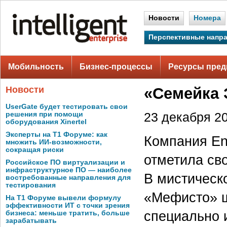
Новости
Номера
Перспективные напр
Мобильность
Бизнес-процессы
Ресурсы пред
Новости
«Семейка 
UserGate будет тестировать свои
решения при помощи
23 декабря 20
оборудования Xinertel
Эксперты на Т1 Форуме: как
Компания Ent
множить ИИ-возможности,
сокращая риски
отметила сво
Российское ПО виртуализации и
инфраструктурное ПО — наиболее
В мистическ
востребованные направления для
тестирования
«Мефисто» ш
На Т1 Форуме вывели формулу
эффективности ИТ с точки зрения
специально 
бизнеса: меньше тратить, больше
зарабатывать