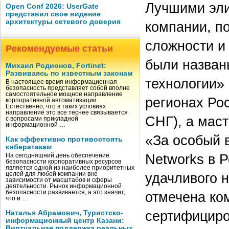
Лучшими эли
Open Conf 2026: UserGate
представил свое видение
архитектуры сетевого доверия
компании, п
сложности и
Рекомендуемые статьи
были назван
Михаил Родионов, Fortinet:
Развиваясь по известным законам
технологии» 
В настоящее время информационная
безопасность представляет собой вполне
самостоятельное мощное направление
регионах Рос
корпоративной автоматизации.
Естественно, что в таких условиях
направление это все теснее связывается
СНГ), а маст
с вопросами прикладной
информационной …
«За особый в
Как эффективно противостоять
кибератакам
Networks в Р
На сегодняшний день обеспечение
безопасности корпоративных ресурсов
является одной из наиболее приоритетных
удачливого 
целей для любой компании вне
зависимости от масштабов и сферы
деятельности. Рынок информационной
безопасности развивается, а это значит,
отмечена ко
что и …
сертифициро
Наталья Абрамович, Туристско-
информационный центр Казани:
Виртуальная поддержка реальных