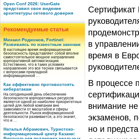
Open Conf 2026: UserGate
Сертификат 
представил свое видение
архитектуры сетевого доверия
руководител
Рекомендуемые статьи
продемонст
Михаил Родионов, Fortinet:
в управлени
Развиваясь по известным законам
В настоящее время информационная
время в Евр
безопасность представляет собой вполне
самостоятельное мощное направление
корпоративной автоматизации.
руководител
Естественно, что в таких условиях
направление это все теснее связывается
с вопросами прикладной
информационной …
В процессе 
Как эффективно противостоять
кибератакам
сертификац
На сегодняшний день обеспечение
безопасности корпоративных ресурсов
является одной из наиболее приоритетных
внимание не
целей для любой компании вне
зависимости от масштабов и сферы
деятельности. Рынок информационной
экзаменов, 
безопасности развивается, а это значит,
что и …
но и предст
Наталья Абрамович, Туристско-
информационный центр Казани:
Виртуальная поддержка реальных