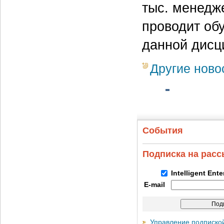
тыс. менедж
проводит об
данной дисц
Другие ново
События
Подписка на рас
Intelligent Ent
E-mail
Управление подписко