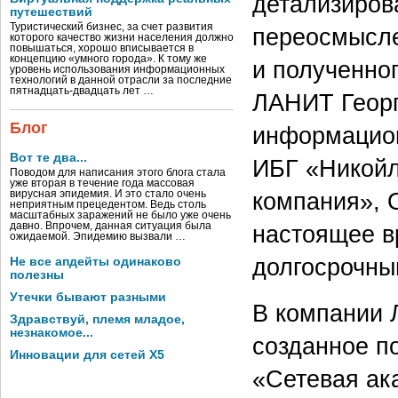
детализиров
путешествий
Туристический бизнес, за счет развития
переосмысле
которого качество жизни населения должно
повышаться, хорошо вписывается в
концепцию «умного города». К тому же
и полученно
уровень использования информационных
технологий в данной отрасли за последние
пятнадцать-двадцать лет …
ЛАНИТ Георг
Блог
информацион
Вот те два...
ИБГ «Никой
Поводом для написания этого блога стала
уже вторая в течение года массовая
компания», 
вирусная эпидемия. И это стало очень
неприятным прецедентом. Ведь столь
масштабных заражений не было уже очень
давно. Впрочем, данная ситуация была
настоящее в
ожидаемой. Эпидемию вызвали …
долгосрочны
Не все апдейты одинаково
полезны
Утечки бывают разными
В компании 
Здравствуй, племя младое,
незнакомое...
созданное п
Инновации для сетей X5
«Сетевая ак