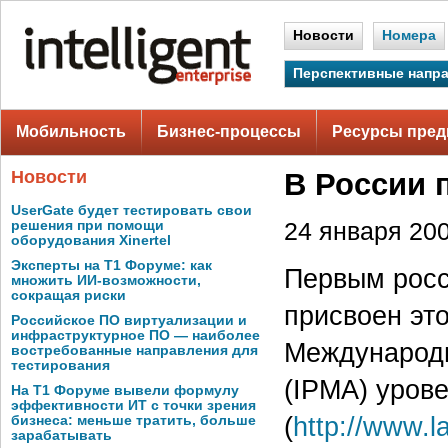
Новости
Номера
Перспективные напр
Мобильность
Бизнес-процессы
Ресурсы пред
Новости
В России 
UserGate будет тестировать свои
решения при помощи
24 января 200
оборудования Xinertel
Эксперты на Т1 Форуме: как
Первым росс
множить ИИ-возможности,
сокращая риски
присвоен эт
Российское ПО виртуализации и
инфраструктурное ПО — наиболее
Международн
востребованные направления для
тестирования
(IPMA) уров
На Т1 Форуме вывели формулу
эффективности ИТ с точки зрения
(
http://www.la
бизнеса: меньше тратить, больше
зарабатывать