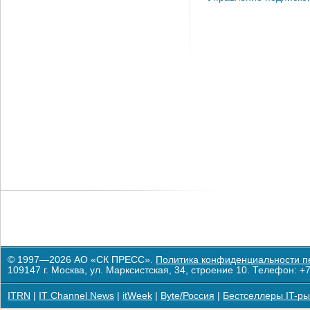
© 1997—2026 АО «СК ПРЕСС».
Политика конфиденциальности п
109147 г. Москва, ул. Марксистская, 34, строение 10. Телефон: +7
ITRN
|
IT Channel News
|
itWeek
|
Byte/Россия
|
Бестселлеры IT-ры