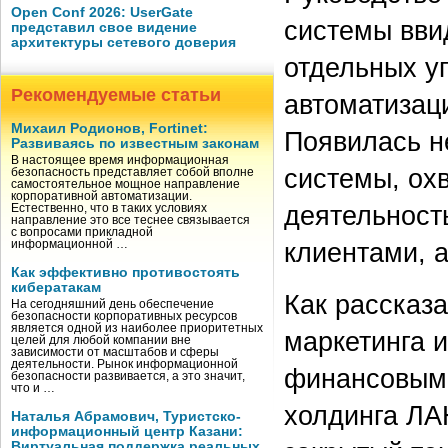
Open Conf 2026: UserGate
системы вви
представил свое видение
архитектуры сетевого доверия
отдельных у
Рекомендуемые статьи
автоматизац
Михаил Родионов, Fortinet:
Появилась н
Развиваясь по известным законам
В настоящее время информационная
системы, ох
безопасность представляет собой вполне
самостоятельное мощное направление
корпоративной автоматизации.
деятельност
Естественно, что в таких условиях
направление это все теснее связывается
с вопросами прикладной
клиентами, 
информационной …
Как эффективно противостоять
кибератакам
Как рассказ
На сегодняшний день обеспечение
безопасности корпоративных ресурсов
является одной из наиболее приоритетных
маркетинга 
целей для любой компании вне
зависимости от масштабов и сферы
деятельности. Рынок информационной
финансовыми
безопасности развивается, а это значит,
что и …
холдинга ЛА
Наталья Абрамович, Туристско-
информационный центр Казани:
Виртуальная поддержка реальных