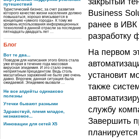
закрытый те
путешествий
Туристический бизнес, за счет развития
Business So
которого качество жизни населения должно
повышаться, хорошо вписывается в
концепцию «умного города». К тому же
ранее в ИВК
уровень использования информационных
технологий в данной отрасли за последние
пятнадцать-двадцать лет …
разработку ф
Блог
На первом э
Вот те два...
Поводом для написания этого блога стала
автоматизаци
уже вторая в течение года массовая
вирусная эпидемия. И это стало очень
неприятным прецедентом. Ведь столь
установит мо
масштабных заражений не было уже очень
давно. Впрочем, данная ситуация была
ожидаемой. Эпидемию вызвали …
также систе
Не все апдейты одинаково
автоматизир
полезны
Утечки бывают разными
службу компа
Здравствуй, племя младое,
незнакомое...
Завершить пр
Инновации для сетей X5
планируется 