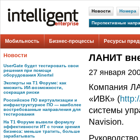
Новости
Номера
Перспективные напр
Мобильность
Бизнес-процессы
Ресурсы пред
Новости
ЛАНИТ вне
UserGate будет тестировать свои
решения при помощи
27 января 200
оборудования Xinertel
Эксперты на Т1 Форуме: как
Компания Л
множить ИИ-возможности,
сокращая риски
«ИВК» (
http:
Российское ПО виртуализации и
инфраструктурное ПО — наиболее
системы упра
востребованные направления для
тестирования
Navision.
На Т1 Форуме вывели формулу
эффективности ИТ с точки зрения
бизнеса: меньше тратить, больше
Руководство
зарабатывать