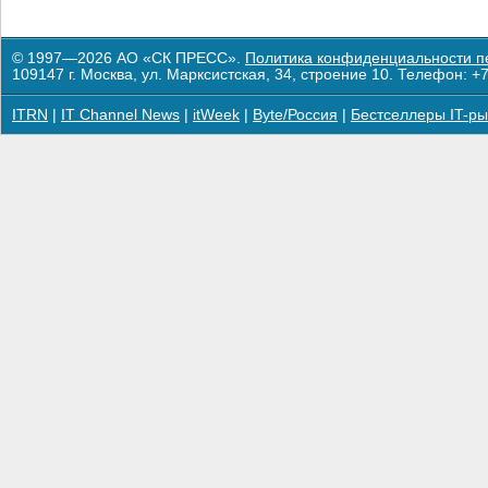
© 1997—2026 АО «СК ПРЕСС».
Политика конфиденциальности п
109147 г. Москва, ул. Марксистская, 34, строение 10. Телефон: +7
ITRN
|
IT Channel News
|
itWeek
|
Byte/Россия
|
Бестселлеры IT-ры