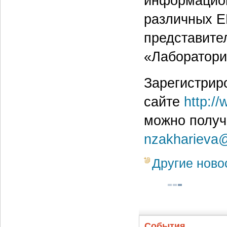
информацион
различных E
представител
«Лаборатори
Зарегистрир
сайте
http://
можно получи
nzakharieva@
Другие ново
События