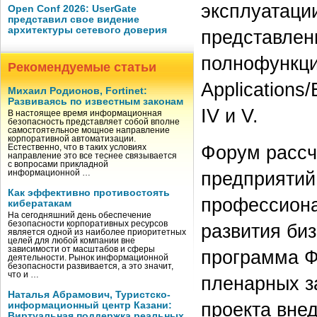
эксплуатаци
Open Conf 2026: UserGate
представил свое видение
архитектуры сетевого доверия
представлен
полнофункци
Рекомендуемые статьи
Applications
Михаил Родионов, Fortinet:
Развиваясь по известным законам
IV и V.
В настоящее время информационная
безопасность представляет собой вполне
самостоятельное мощное направление
корпоративной автоматизации.
Форум рассч
Естественно, что в таких условиях
направление это все теснее связывается
с вопросами прикладной
предприятий
информационной …
Как эффективно противостоять
профессиона
кибератакам
На сегодняшний день обеспечение
безопасности корпоративных ресурсов
развития би
является одной из наиболее приоритетных
целей для любой компании вне
зависимости от масштабов и сферы
программа Ф
деятельности. Рынок информационной
безопасности развивается, а это значит,
что и …
пленарных з
Наталья Абрамович, Туристско-
проекта вне
информационный центр Казани:
Виртуальная поддержка реальных