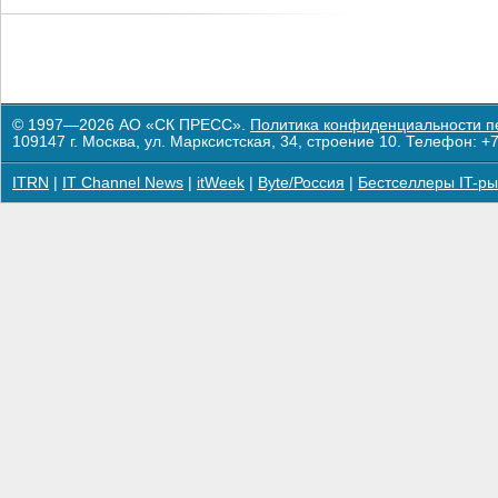
© 1997—2026 АО «СК ПРЕСС».
Политика конфиденциальности п
109147 г. Москва, ул. Марксистская, 34, строение 10. Телефон: +7
ITRN
|
IT Channel News
|
itWeek
|
Byte/Россия
|
Бестселлеры IT-ры