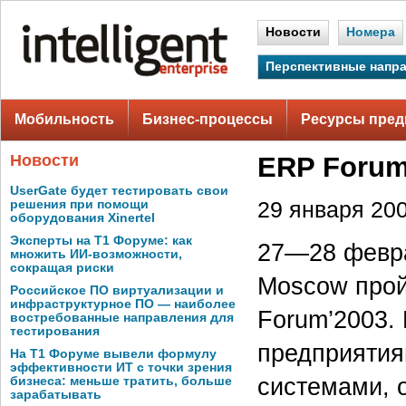
Новости
Номера
Перспективные напр
Мобильность
Бизнес-процессы
Ресурсы пред
Новости
ERP Forum
UserGate будет тестировать свои
решения при помощи
29 января 200
оборудования Xinertel
Эксперты на Т1 Форуме: как
27—28 феврал
множить ИИ-возможности,
сокращая риски
Moscow прой
Российское ПО виртуализации и
инфраструктурное ПО — наиболее
Forum’2003.
востребованные направления для
тестирования
предприятия
На Т1 Форуме вывели формулу
эффективности ИТ с точки зрения
системами, 
бизнеса: меньше тратить, больше
зарабатывать