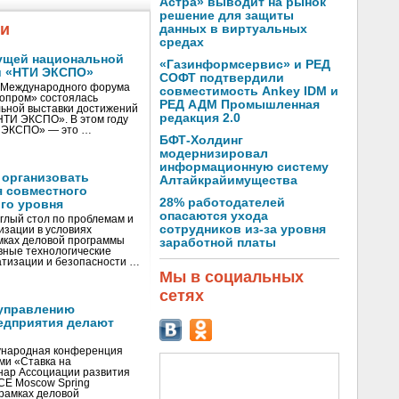
Астра» выводит на рынок
решение для защиты
жи
данных в виртуальных
средах
ущей национальной
«Газинформсервис» и РЕД
и «НТИ ЭКСПО»
СОФТ подтвердили
V Международного форума
совместимость Ankey IDM и
нопром» состоялась
РЕД АДМ Промышленная
ьной выставки достижений
редакция 2.0
«НТИ ЭКСПО». В этом году
И ЭКСПО» — это …
БФТ-Холдинг
модернизировал
информационную систему
 организовать
Алтайкрайимущества
я совместного
28% работодателей
го уровня
опасаются ухода
глый стол по проблемам и
сотрудников из-за уровня
зации в условиях
мках деловой программы
заработной платы
вные технологические
тизации и безопасности …
Мы в социальных
сетях
управлению
едприятия делают
ународная конференция
ми «Ставка на
инар Ассоциации развития
CE Moscow Spring
рамках деловой