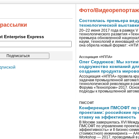
Фото/Видеорепорта
Состоялась премьера вед
 рассылки
технологической выставк
20–22 июня 2017 года в рамках 
технологического развития «Тех
ent Enterprise Express
премьера обновленной национал
науки, технологий и инноваций 
она обрела новый формат: «НТ
Ассоциация «НППА»
Олег Сердюков: Мы хотим
содружество компаний дл
дпиской
создания продукта мирово
Ассоциация «НППА» провела кру
задачам промышленной автомати
технологической революции в ра
Форума «Технопром»-2017. Осно
подходы к промышленной автома
ПМСОФТ
Конференция ПМСОФТ по 
проектами: российские пр
ставку на эффективность
В Москве завершилась XVI Межд
ПМСОФТ по управлению проекта
эффективность» и II бизнес-сем
стоимостного инжиниринга — AA
Workshop — 2017, проводимый в 