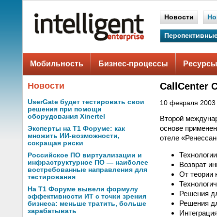
Новости
Но
Перспективные
Мобильность
Бизнес-процессы
Ресурсы
Новости
CallCenter 
UserGate будет тестировать свои
10 февраля 2003 
решения при помощи
оборудования Xinertel
Второй междуна
основе применени
Эксперты на Т1 Форуме: как
множить ИИ-возможности,
отеле «Ренессан
сокращая риски
Технологи
Российское ПО виртуализации и
инфраструктурное ПО — наиболее
Возврат ин
востребованные направления для
От теории 
тестирования
Технологич
На Т1 Форуме вывели формулу
Решения д
эффективности ИТ с точки зрения
Решения д
бизнеса: меньше тратить, больше
зарабатывать
Интеграция