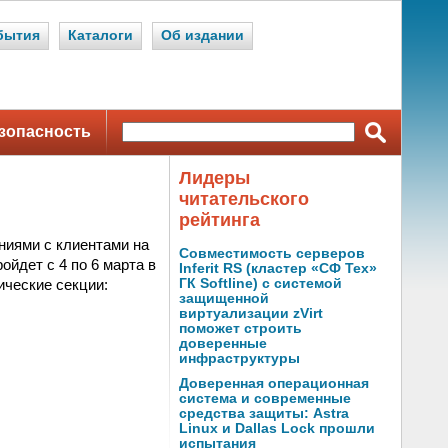
бытия
Каталоги
Об издании
зопасность
Лидеры
читательского
рейтинга
иями с клиентами на
Совместимость серверов
ойдет с 4 по 6 марта в
Inferit RS (кластер «СФ Тех»
ические секции:
ГК Softline) с системой
защищенной
виртуализации zVirt
поможет строить
доверенные
инфраструктуры
Доверенная операционная
система и современные
средства защиты: Astra
Linux и Dallas Lock прошли
испытания