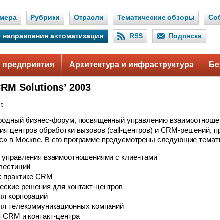
мера
Рубрики
Отрасли
Тематические обзоры
Со
 направления автоматизации
RSS
Подписка
 предприятия
Архитектура и инфраструктура
Бе
CRM Solutions’ 2003
г.
родный бизнес-форум, посвященный управлению взаимоотношен
я центров обработки вызовов (call-центров) и CRM-решений, пр
с» в Москве. В его программе предусмотрены следующие темат
и управления взаимоотношениями с клиентами
вестиций
к практике CRM
еские решения для контакт-центров
ля корпораций
ля телекоммуникационных компаний
 CRM и контакт-центра