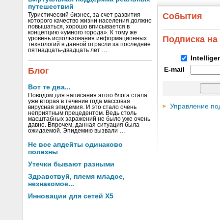
путешествий
События
Туристический бизнес, за счет развития
которого качество жизни населения должно
повышаться, хорошо вписывается в
концепцию «умного города». К тому же
Подписка на
уровень использования информационных
технологий в данной отрасли за последние
пятнадцать-двадцать лет …
Intellig
Блог
E-mail
Вот те два...
Поводом для написания этого блога стала
уже вторая в течение года массовая
Управление по
вирусная эпидемия. И это стало очень
неприятным прецедентом. Ведь столь
масштабных заражений не было уже очень
давно. Впрочем, данная ситуация была
ожидаемой. Эпидемию вызвали …
Не все апдейты одинаково
полезны
Утечки бывают разными
Здравствуй, племя младое,
незнакомое...
Инновации для сетей X5