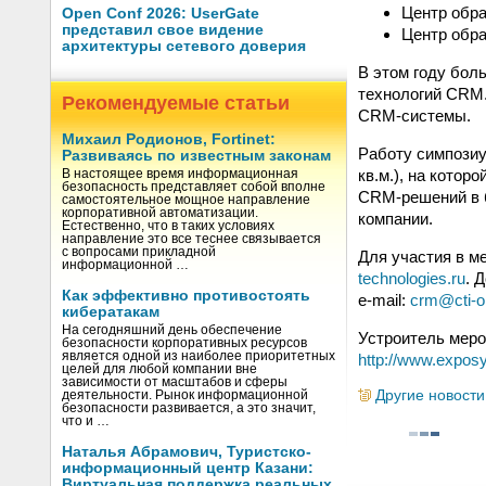
Центр обра
Open Conf 2026: UserGate
представил свое видение
Центр обра
архитектуры сетевого доверия
В этом году бол
технологий CRM.
Рекомендуемые статьи
CRM-системы.
Михаил Родионов, Fortinet:
Работу симпозиу
Развиваясь по известным законам
кв.м.), на котор
В настоящее время информационная
безопасность представляет собой вполне
CRM-решений в б
самостоятельное мощное направление
корпоративной автоматизации.
компании.
Естественно, что в таких условиях
направление это все теснее связывается
с вопросами прикладной
Для участия в м
информационной …
technologies.ru
. 
Как эффективно противостоять
e-mail:
crm@cti-on
кибератакам
На сегодняшний день обеспечение
Устроитель меро
безопасности корпоративных ресурсов
является одной из наиболее приоритетных
http://www.expos
целей для любой компании вне
зависимости от масштабов и сферы
Другие новости
деятельности. Рынок информационной
безопасности развивается, а это значит,
что и …
Наталья Абрамович, Туристско-
информационный центр Казани:
Виртуальная поддержка реальных