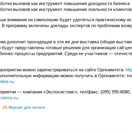
ботки вызовов как инструмент повышения доходности бизнеса
ботки вызовов как инструмент повышения лояльности клиентов
ьше внимания на симпозиуме будет уделяться практическому и
 В программу включены доклады экспертов по проблемам возвр
ма дополнит проходящая в эти же дни выставка (общая выста
ой будут представлены готовые решения для организации call-це
изнес-процессы предприятий. Среди ее участников — отечест
ероприятии можно зарегистрироваться на сайте Оргкомитета:
htt
Дополнительную информацию можно получить в Оргкомитете: тел.
line.ru
.
приятия — компания «Экспосистемс», тел/факс: (095) 995-8080,
ystems.ru
.
Версия для печати