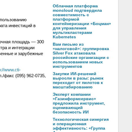
Облачная платформа
moncloud подтвердила
совместимость с
спользованию
платформой
контейнеризации «Боцман»
ата инвестиций в
для управления
мультикластерами
Kubernetes
вочная площадь — 300
Вам письмо из
нтра и интеграции
«налоговой»: группировка
венные и зарубежные
Silver Fox атаковала
российские организации с
использованием новых
инструментов
p://www.cti-
Закупки ИИ-решений
/факс (095) 962-0735,
выросли в разы: рынок
переходит от пилотов к
масштабированию
Эксперт компании
«Газинформсервис»
предложила инструмент,
оценивающий
безопасность ИИ
Технологическая синергия
и операционная
эффективность: «Группа