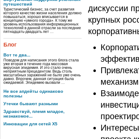
путешествий
дискуссии п
Туристический бизнес, за счет развития
которого качество жизни населения должно
повышаться, хорошо вписывается в
крупных рос
концепцию «умного города». К тому же
уровень использования информационных
технологий в данной отрасли за последние
корпоративн
пятнадцать-двадцать лет …
Блог
Корпорат
Вот те два...
эффектив
Поводом для написания этого блога стала
уже вторая в течение года массовая
Привлека
вирусная эпидемия. И это стало очень
неприятным прецедентом. Ведь столь
масштабных заражений не было уже очень
давно. Впрочем, данная ситуация была
механизм
ожидаемой. Эпидемию вызвали …
Взаимоде
Не все апдейты одинаково
полезны
инвестиц
Утечки бывают разными
Здравствуй, племя младое,
проектир
незнакомое...
Инновации для сетей X5
Интересы