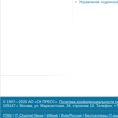
Управление подписко
© 1997—2026 АО «СК ПРЕСС».
Политика конфиденциальности п
109147 г. Москва, ул. Марксистская, 34, строение 10. Телефон: +7
ITRN
|
IT Channel News
|
itWeek
|
Byte/Россия
|
Бестселлеры IT-ры