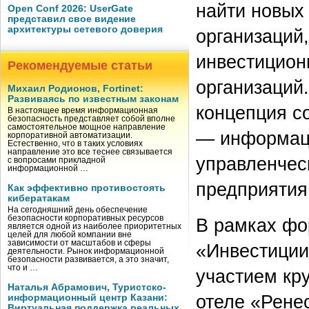
найти новых
Open Conf 2026: UserGate
представил свое видение
архитектуры сетевого доверия
организаций,
инвестицион
Рекомендуемые статьи
организаций
Михаил Родионов, Fortinet:
Развиваясь по известным законам
концепция с
В настоящее время информационная
безопасность представляет собой вполне
самостоятельное мощное направление
— информаци
корпоративной автоматизации.
Естественно, что в таких условиях
направление это все теснее связывается
управленчес
с вопросами прикладной
информационной …
предприятия
Как эффективно противостоять
кибератакам
На сегодняшний день обеспечение
безопасности корпоративных ресурсов
В рамках фо
является одной из наиболее приоритетных
целей для любой компании вне
зависимости от масштабов и сферы
«Инвестиции
деятельности. Рынок информационной
безопасности развивается, а это значит,
что и …
участием кру
Наталья Абрамович, Туристско-
отеле «Ренес
информационный центр Казани:
Виртуальная поддержка реальных